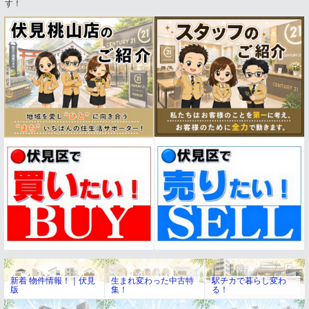
す！
新着 物件情報！｜伏見
生まれ変わった中古特
駅チカで暮らし変わ
版
集！
る！