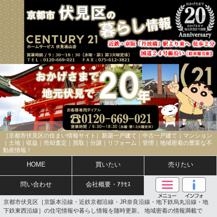
［京都市伏見区の住まい情報サイト］新築一戸建て｜中古一戸建て｜マンション
｜土地｜収益｜売却査定｜買取｜分譲｜リフォーム｜管理｜地域密着の豊富な不
動産情報！
HOME
買いたい
売りたい
問い合わせ
会社概要・ｱｸｾｽ
京都市伏見区［京阪本沿線・近鉄京都沿線・JR奈良沿線・地下鉄烏丸沿線・地
下鉄東西沿線］の住宅情報や暮らし情報を随時更新。 地域密着の情報満載で