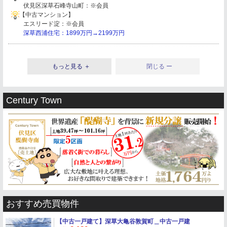
伏見区深草石峰寺山町：※会員
【中古マンション】
エスリード淀：※会員
深草西浦住宅：1899万円→2199万円
もっと見る ＋
閉じる ー
Century Town
おすすめ売買物件
【中古一戸建て】
深草大亀谷敦賀町＿中古一戸建