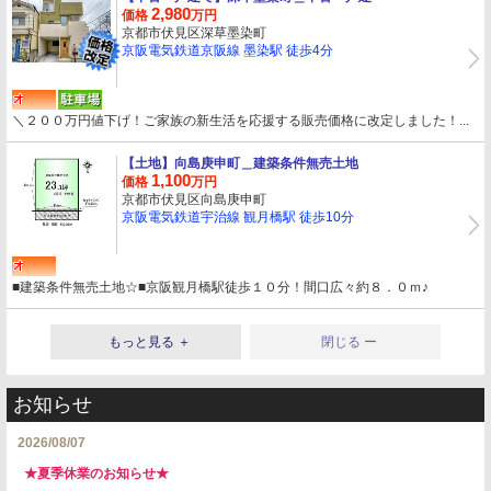
2,980
価格
万円
京都市伏見区深草墨染町
京阪電気鉄道京阪線 墨染駅 徒歩4分
＼２００万円値下げ！ご家族の新生活を応援する販売価格に改定しました！...
【土地】
向島庚申町＿建築条件無売土地
1,100
価格
万円
京都市伏見区向島庚申町
京阪電気鉄道宇治線 観月橋駅 徒歩10分
■建築条件無売土地☆■京阪観月橋駅徒歩１０分！間口広々約８．０ｍ♪
もっと見る ＋
閉じる ー
お知らせ
2026/08/07
★夏季休業のお知らせ★