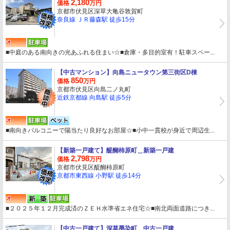
2,180
価格
万円
京都市伏見区深草大亀谷敦賀町
奈良線 ＪＲ藤森駅 徒歩15分
■中庭のある南向きの光あふれる住まい☆■倉庫・多目的室有！駐車スペー...
【中古マンション】
向島ニュータウン第三街区D棟
850
価格
万円
京都市伏見区向島二ノ丸町
近鉄京都線 向島駅 徒歩5分
■南向きバルコニーで陽当たり良好なお部屋☆■小中一貫校が身近で周辺生...
【新築一戸建て】
醍醐柿原町＿新築一戸建
2,798
価格
万円
京都市伏見区醍醐柿原町
京都市東西線 小野駅 徒歩14分
■２０２５年１２月完成済のＺＥＨ水準省エネ住宅☆■南北両面道路につき...
【中古一戸建て】
深草墨染町＿中古一戸建