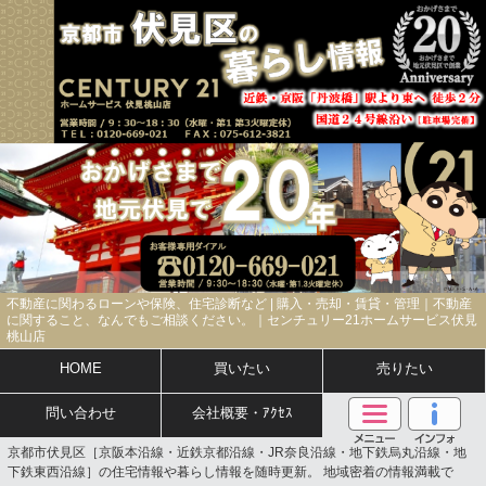
不動産に関わるローンや保険、住宅診断など | 購入・売却・賃貸・管理｜不動産
に関すること、なんでもご相談ください。｜センチュリー21ホームサービス伏見
桃山店
HOME
買いたい
売りたい
問い合わせ
会社概要・ｱｸｾｽ
京都市伏見区［京阪本沿線・近鉄京都沿線・JR奈良沿線・地下鉄烏丸沿線・地
下鉄東西沿線］の住宅情報や暮らし情報を随時更新。 地域密着の情報満載で