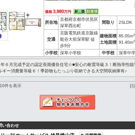
3,980
価格
万円
京都府京都市伏見区
所在地
間取り
2SLDK
深草西出町
京阪電気鉄道京阪線
2
建物面積
85.05m
交通
龍谷大前深草駅 徒
2
土地面積
91.40m
歩9分
小学校
深草小学校
中学校
深草中
６年６月完成予定の認定長期優良住宅☆■安心の耐震等級３！断熱等性能
ルギー消費量等級６！季節物もたっぷり収納できる大空間収納庫有♪
～10件を表示
[1]
問い合わせ