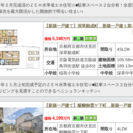
６年２月完成済のＺＥＨ水準省エネ住宅☆■駐車スペース２台分有！全居
採光を最大限活かした開放的で明るい住まい♪
【新築一戸建て】深草願成町＿新築一戸建１期
5,198
価格
万円
京都府京都市伏見区
所在地
間取り
4SLDK
深草願成町
京阪電気鉄道京阪線
建物面積
105.58
交通
鳥羽街道駅 徒歩8分
土地面積
189.13
小学校
稲荷小学校
中学校
深草中
６年１１月上旬完成予定のＺＥＨ水準省エネ住宅☆■駐車スペース２台分
リビングを見渡すことのできるペニシュランキッチン♪
【新築一戸建て】醍醐御霊ケ下町＿新築一戸建
4,199
価格
万円
京都府京都市伏見区
所在地
間取り
4LDK
醍醐御霊ケ下町