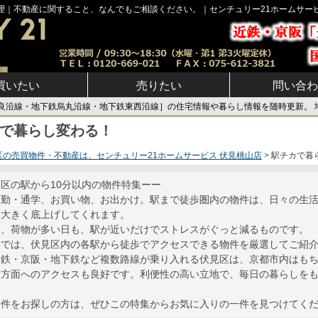
管理｜不動産に関すること、なんでもご相談ください。｜センチュリー21ホームサー
買いたい
売りたい
問い合わ
良沿線・地下鉄烏丸沿線・地下鉄東西沿線］の住宅情報や暮らし情報を随時更新。 
で暮らし変わる！
区の売買物件・不動産は、センチュリー21ホームサービス 伏見桃山店
駅チカで暮
区の駅から10分以内の物件特集ーー
通勤・通学、お買い物、お出かけ。駅まで徒歩圏内の物件は、日々の生
を大きく底上げしてくれます。
も、荷物が多い日も、駅が近いだけでストレスがぐっと減るものです。
集では、伏見区内の各駅から徒歩でアクセスできる物件を厳選してご紹
近鉄・京阪・地下鉄など複数路線が乗り入れる伏見区は、京都市内はも
良方面へのアクセスも良好です。利便性の高い立地で、毎日の暮らしを
物件をお探しの方は、ぜひこの特集からお気に入りの一件を見つけてく