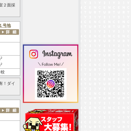
室２面採
１号地
2
m
2
m
学校
有！ダイ