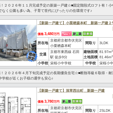
画！２０２６年１１月完成予定の新築一戸建☆■固定階段式ロフト有！小
でなく公園も多い為、子育て世代にぴったりの住環境です♪
【新築一戸建て】小栗栖森本町＿新築一戸建２
3,480
価格
万円
京都府京都市伏見区
所在地
間取り
3LDK
小栗栖森本町
2
京都市東西線 石田
建物面積
81.97m
交通
2
駅 徒歩9分
土地面積
81.46m
小学校
栄桜小中学校
中学校
栄桜小
画！２０２６年４月下旬完成予定の長期優良住宅☆■断熱等級６取得・耐
中学校が近くお子様の通学も安心♪
【新築一戸建て】深草西出町＿新築一戸建
3,780
価格
万円
京都府京都市伏見区
所在地
間取り
2SLDK