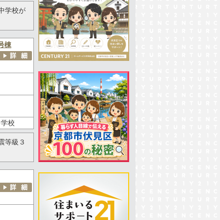
中学校が
号棟
中学校
震等級３