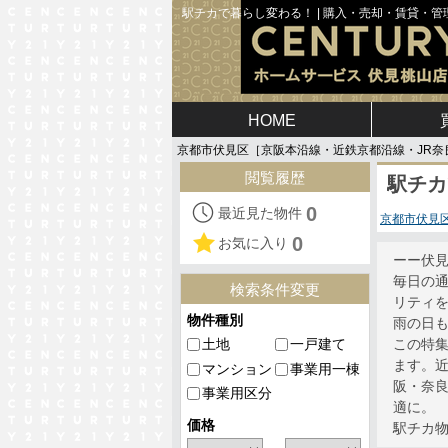
駅チカで暮らし変わる！ | 購入・売却・賃貸・
HOME
京都市伏見区［京阪本沿線・近鉄京都沿線・JR奈
閲覧履歴
駅チカ
0
最近見た物件
京都市伏見
0
お気に入り
ーー伏見
毎日の
検索条件変更
リティ
物件種別
雨の日
土地
一戸建て
この特
ます。
マンション
事業用一棟
阪・奈
事業用区分
適に。
価格
駅チカ