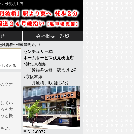
ビス伏見桃山店
せ
会社概要・ｱｸｾｽ
地域密着の情報満載です！
センチュリー21
ホームサービス
伏見桃山店
○近鉄京都線
らし変わる！
「
近鉄丹波橋
」駅 徒歩
2
分
○京阪本線
「
丹波橋
」駅 徒歩
3
分
活のクオ
介してい
ちろん大
もっと快
ださい。
〒612-0072