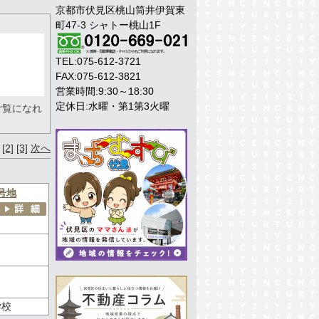
京都市伏見区桃山筒井伊賀東
町47-3 シャトー桃山1F
TEL:075-612-3721
FAX:075-612-3821
営業時間:9:30～18:30
定休日:水曜・第1第3火曜
ご覧になれ
[2]
[3]
次へ
号地
学校