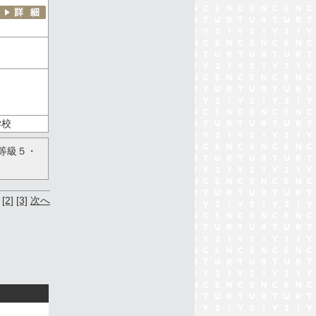
学校
等級５・
[2]
[3]
次へ