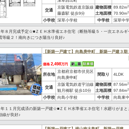
深草西出町
2
京阪電気鉄道京阪線
建物面積
89.82m
交通
2
藤森駅 徒歩9分
土地面積
70.90m
小学校
深草小学校
中学校
深草中
６年８月完成予定☆■ＺＥＨ水準省エネ住宅（断熱等級５・一次エネルギ
震等級２！南向きにつき陽当り良好♪
【新築一戸建て】向島庚申町＿新築一戸建３期
2,498
価格
万円
京都府京都市伏見区
所在地
間取り
4LDK
向島庚申町
2
京阪電気鉄道宇治線
建物面積
87.56m
交通
2
観月橋駅 徒歩10分
土地面積
97.84m
小学校
向島小学校
中学校
向島東
５年１１月完成済の新築一戸建☆■ＺＥＨ水準省エネ住宅！水廻りがまと
動線が良好♪
【新築一戸建て】桃山南大島町＿新築一戸建