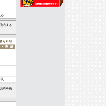
学校
収納する
建Ａ号地
学校
収納を確