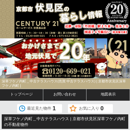
深草フケノ内町＿中古テラスハウス(売買 中古テラスハウス) | 京都市伏見区深草
フケノ内町 |
トップページ
お問い合わせ
地図表示
1
0
最近見た物件
お気に入り
深草フケノ内町＿中古テラスハウス | 京都市伏見区深草フケノ内町
の不動産物件