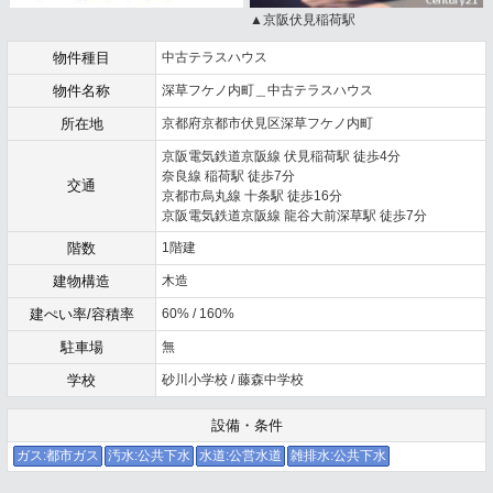
▲京阪伏見稲荷駅
物件種目
中古テラスハウス
物件名称
深草フケノ内町＿中古テラスハウス
所在地
京都府京都市伏見区深草フケノ内町
京阪電気鉄道京阪線 伏見稲荷駅 徒歩4分
奈良線 稲荷駅 徒歩7分
交通
京都市烏丸線 十条駅 徒歩16分
京阪電気鉄道京阪線 龍谷大前深草駅 徒歩7分
階数
1階建
建物構造
木造
建ぺい率/容積率
60% / 160%
駐車場
無
学校
砂川小学校 / 藤森中学校
設備・条件
ガス:都市ガス
汚水:公共下水
水道:公営水道
雑排水:公共下水