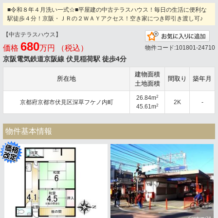
■令和８年４月洗い一式☆■平屋建の中古テラスハウス！毎日の生活に便利な
駅徒歩４分！京阪・ＪＲの２ＷＡＹアクセス！空き家につき即引き渡し可♪
【中古テラスハウス】
お
680
価格
万円 （税込）
物件コード:101801-24710
京阪電気鉄道京阪線 伏見稲荷駅 徒歩4分
建物面積
所在地
間取り
築年月
土地面積
2
26.84m
京都府京都市伏見区深草フケノ内町
2K
-
2
45.61m
物件基本情報