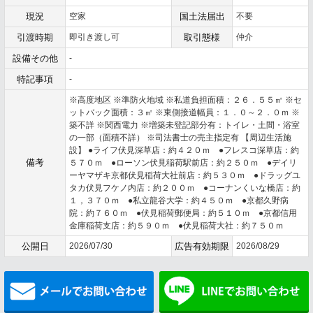
現況
空家
国土法届出
不要
引渡時期
即引き渡し可
取引態様
仲介
設備その他
-
特記事項
-
※高度地区 ※準防火地域 ※私道負担面積：２６．５５㎡ ※セ
ットバック面積：３㎡ ※東側接道幅員：１．０～２．０ｍ ※
築不詳 ※関西電力 ※増築未登記部分有：トイレ・土間・浴室
の一部（面積不詳） ※司法書士の売主指定有 【周辺生活施
設】 ●ライフ伏見深草店：約４２０ｍ ●フレスコ深草店：約
備考
５７０ｍ ●ローソン伏見稲荷駅前店：約２５０ｍ ●デイリ
ーヤマザキ京都伏見稲荷大社前店：約５３０ｍ ●ドラッグユ
タカ伏見フケノ内店：約２００ｍ ●コーナンくいな橋店：約
１，３７０ｍ ●私立龍谷大学：約４５０ｍ ●京都久野病
院：約７６０ｍ ●伏見稲荷郵便局：約５１０ｍ ●京都信用
金庫稲荷支店：約５９０ｍ ●伏見稲荷大社：約７５０ｍ
公開日
2026/07/30
広告有効期限
2026/08/29
メールでお問い合わせ