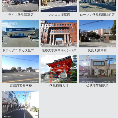
ライフ伏見深草店
フレスコ深草店
ローソン伏見稲荷駅前店
ドラッグユタカ伏見フケノ内店
龍谷大学深草キャンパス
伏見工業高校
京都府警察学校
伏見稲荷大社
伏見稲荷郵便局