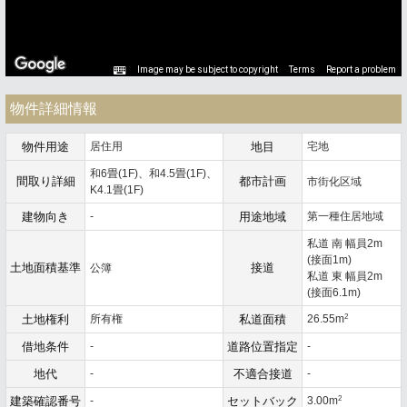
Image may be subject to copyright
Terms
Report a problem
物件詳細情報
物件用途
居住用
地目
宅地
和6畳(1F)、和4.5畳(1F)、
間取り詳細
都市計画
市街化区域
K4.1畳(1F)
建物向き
-
用途地域
第一種住居地域
私道 南 幅員2m
(接面1m)
土地面積基準
接道
公簿
私道 東 幅員2m
(接面6.1m)
2
土地権利
所有権
私道面積
26.55m
借地条件
-
道路位置指定
-
地代
-
不適合接道
-
2
建築確認番号
-
セットバック
3.00m