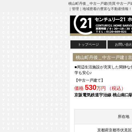
桃山町丹後＿中古一戸建(売買 中古一戸
｜管理｜地域密着の豊富な不動産情報！
トップページ
お問い合
桃山町丹後＿中古一戸建 |
■周辺生活施設が充実した閑静な
学も安心♪
【中古一戸建て】
530
価格
万円 （税込）
京阪電気鉄道宇治線 桃山南口駅
所在地
京都府京都市伏見区