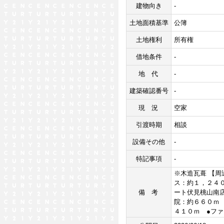
建物向き
-
土地面積基準
公簿
土地権利
所有権
借地条件
-
地代
-
建築確認番号
-
現況
空家
引渡時期
相談
設備その他
-
特記事項
-
※木造瓦葺 【周
ス：約１，２４
備考
ート伏見桃山南
院：約６６０ｍ
４１０ｍ ●フ