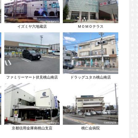
イズミヤ六地蔵店
ＭＯＭＯテラス
ファミリーマート伏見桃山南店
ドラッグユタカ桃山南店
京都信用金庫南桃山支店
桃仁会病院