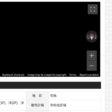
です。
Image may be subject to copyright
Terms
Report a problem
Keyboard shortcuts
地目
宅地
(1F)、洋(2F)、洋
都市計画
市街化区域