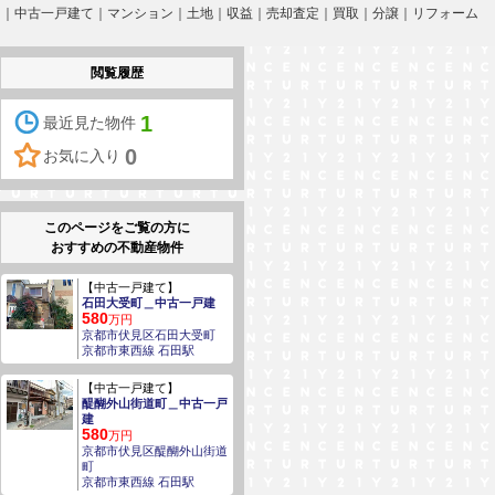
戸建て｜中古一戸建て｜マンション｜土地｜収益｜売却査定｜買取｜分譲｜リフォーム
閲覧履歴
1
最近見た物件
0
お気に入り
このページをご覧の方に
おすすめの不動産物件
【中古一戸建て】
石田大受町＿中古一戸建
580
万円
京都市伏見区石田大受町
京都市東西線 石田駅
【中古一戸建て】
醍醐外山街道町＿中古一戸
建
580
万円
京都市伏見区醍醐外山街道
町
京都市東西線 石田駅