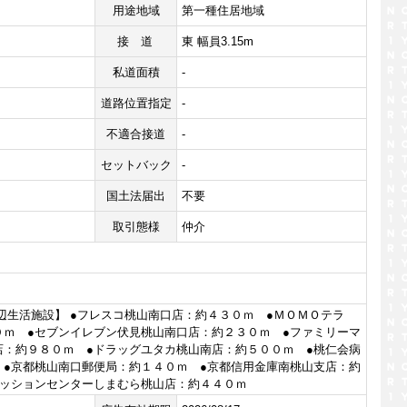
用途地域
第一種住居地域
接道
東 幅員3.15m
私道面積
-
道路位置指定
-
不適合接道
-
セットバック
-
国土法届出
不要
取引態様
仲介
辺生活施設】 ●フレスコ桃山南口店：約４３０ｍ ●ＭＯＭＯテラ
０ｍ ●セブンイレブン伏見桃山南口店：約２３０ｍ ●ファミリーマ
店：約９８０ｍ ●ドラッグユタカ桃山南店：約５００ｍ ●桃仁会病
 ●京都桃山南口郵便局：約１４０ｍ ●京都信用金庫南桃山支店：約
ァッションセンターしまむら桃山店：約４４０ｍ