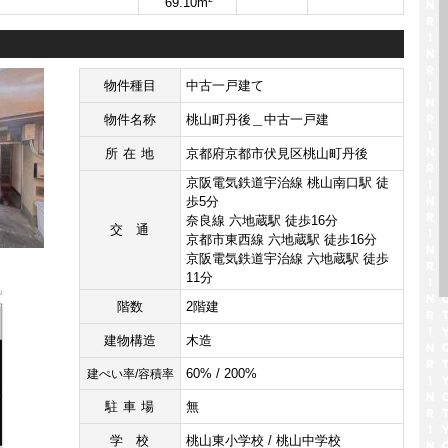
69.10m
物件種目
中古一戸建て
物件名称
桃山町丹後＿中古一戸建
所在地
京都府京都市伏見区桃山町丹後
京阪電気鉄道宇治線 桃山南口駅 徒
歩5分
奈良線 六地蔵駅 徒歩16分
交通
京都市東西線 六地蔵駅 徒歩16分
京阪電気鉄道宇治線 六地蔵駅 徒歩
11分
階数
2階建
建物構造
木造
60% / 200%
建ぺい率/容積率
駐車場
無
学校
桃山東小学校 / 桃山中学校