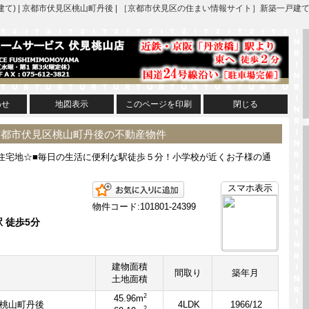
建て) | 京都市伏見区桃山町丹後 | ［京都市伏見区の住まい情報サイト］新築一
わせ
地図表示
このページを印刷
閉じる
 京都市伏見区桃山町丹後の不動産物件
住宅地☆■毎日の生活に便利な駅徒歩５分！小学校が近くお子様の通
お気に入りに追加
スマホ表示
物件コード:101801-24399
 徒歩5分
建物面積
間取り
築年月
土地面積
2
45.96m
桃山町丹後
4LDK
1966/12
2