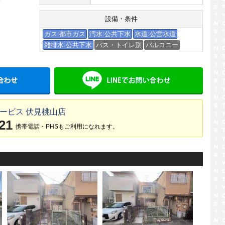
設備・条件
ガス:都市ガス
汚水:公共下水
水道:公営水道
雑排水:公共下水
バス・トイレ別
バルコニー
メールでお問い合わせ
LINE
ービス 伏見桃山店
21
携帯電話・PHSもご利用になれます。