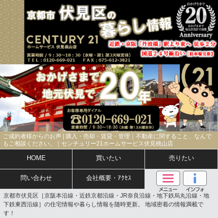
ご成約者様からのお声 | 購入・売却・賃貸・管理｜不動産に関すること、なんで
もご相談ください。｜センチュリー21ホームサービス伏見桃山店
HOME
買いたい
売りたい
問い合わせ
会社概要・ｱｸｾｽ
京都市伏見区［京阪本沿線・近鉄京都沿線・JR奈良沿線・地下鉄烏丸沿線・地
下鉄東西沿線］の住宅情報や暮らし情報を随時更新。 地域密着の情報満載で
す！