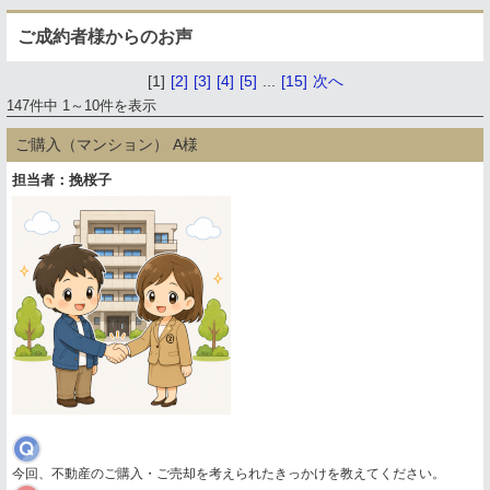
ご成約者様からのお声
[1]
[2]
[3]
[4]
[5]
...
[15]
次へ
147件中 1～10件を表示
ご購入（マンション） A様
担当者：挽桜子
今回、不動産のご購入・ご売却を考えられたきっかけを教えてください。