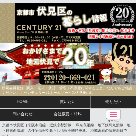
新規会員登録 | 購入・売却・賃貸・管理｜不動産に関すること、なんでもご相談
ください。｜センチュリー21ホームサービス伏見桃山店
HOME
買いたい
売りたい
問い合わせ
会社概要・ｱｸｾｽ
京都市伏見区［京阪本沿線・近鉄京都沿線・JR奈良沿線・地下鉄烏丸沿線・地
下鉄東西沿線］の住宅情報や暮らし情報を随時更新。 地域密着の情報満載で