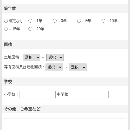
築年数
指定なし
～1年
～3年
～5年
～10年
～15年
～20年
面積
土地面積：
～
専有面積又は建物面積：
～
学校
小学校：
中学校：
その他、ご希望など