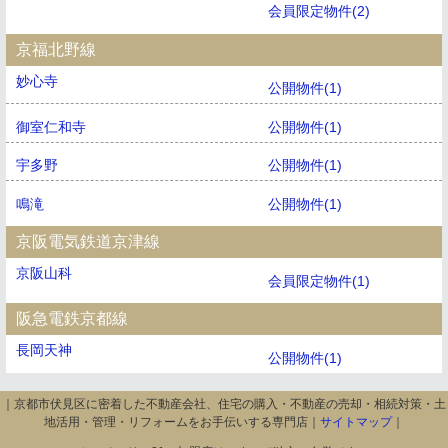
会員限定物件(2)
京福北野線
妙心寺
公開物件(1)
御室仁和寺
公開物件(1)
宇多野
公開物件(1)
鳴滝
公開物件(1)
京阪電気鉄道京津線
京阪山科
会員限定物件(1)
阪急電鉄京都線
長岡天神
公開物件(1)
｜京都市伏見区に密着した不動産会社、住宅の購入・不動産の売却・相続対策・土
地活用・管理・リフォームをお手伝いする専門店｜
サイトマップ
｜