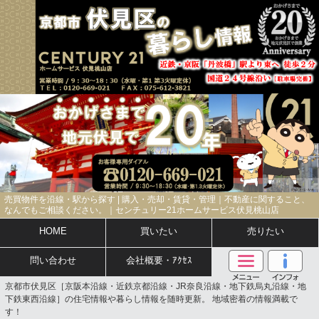
売買物件を沿線・駅から探す | 購入・売却・賃貸・管理｜不動産に関すること、
なんでもご相談ください。｜センチュリー21ホームサービス伏見桃山店
HOME
買いたい
売りたい
問い合わせ
会社概要・ｱｸｾｽ
京都市伏見区［京阪本沿線・近鉄京都沿線・JR奈良沿線・地下鉄烏丸沿線・地
下鉄東西沿線］の住宅情報や暮らし情報を随時更新。 地域密着の情報満載で
す！