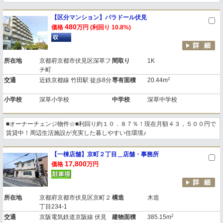
【区分マンション】パラドール伏見
480
価格
万円 (利回り 10.8%)
所在地
京都府京都市伏見区深草フ
間取り
1K
チ町
2
交通
近鉄京都線 竹田駅 徒歩8分
専有面積
20.44m
小学校
深草小学校
中学校
深草中学校
■オーナーチェンジ物件☆■利回り約１０．８７％！現在月額４３，５００円で
賃貸中！周辺生活施設が充実した暮しやすい住環境♪
【一棟店舗】京町２丁目＿店舗・事務所
17,800
価格
万円
所在地
京都府京都市伏見区京町２
構造
木造
丁目234-1
2
交通
京阪電気鉄道京阪線 伏見
建物面積
385.15m