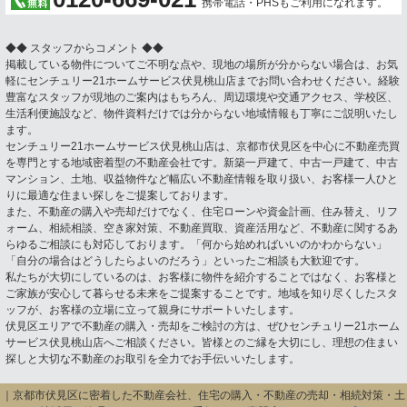
携帯電話・PHSもご利用になれます。
◆◆ スタッフからコメント ◆◆
掲載している物件についてご不明な点や、現地の場所が分からない場合は、お気
軽にセンチュリー21ホームサービス伏見桃山店までお問い合わせください。経験
豊富なスタッフが現地のご案内はもちろん、周辺環境や交通アクセス、学校区、
生活利便施設など、物件資料だけでは分からない地域情報も丁寧にご説明いたし
ます。
センチュリー21ホームサービス伏見桃山店は、京都市伏見区を中心に不動産売買
を専門とする地域密着型の不動産会社です。新築一戸建て、中古一戸建て、中古
マンション、土地、収益物件など幅広い不動産情報を取り扱い、お客様一人ひと
りに最適な住まい探しをご提案しております。
また、不動産の購入や売却だけでなく、住宅ローンや資金計画、住み替え、リフ
ォーム、相続相談、空き家対策、不動産買取、資産活用など、不動産に関するあ
らゆるご相談にも対応しております。「何から始めればいいのかわからない」
「自分の場合はどうしたらよいのだろう」といったご相談も大歓迎です。
私たちが大切にしているのは、お客様に物件を紹介することではなく、お客様と
ご家族が安心して暮らせる未来をご提案することです。地域を知り尽くしたスタ
ッフが、お客様の立場に立って親身にサポートいたします。
伏見区エリアで不動産の購入・売却をご検討の方は、ぜひセンチュリー21ホーム
サービス伏見桃山店へご相談ください。皆様とのご縁を大切にし、理想の住まい
探しと大切な不動産のお取引を全力でお手伝いいたします。
｜京都市伏見区に密着した不動産会社、住宅の購入・不動産の売却・相続対策・土