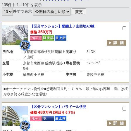
105件中 1～10件を表示
件ずつ表示
【区分マンション】醍醐上ノ山団地A3棟
350
価格
万円
所在地
京都府京都市伏見区醍醐上
間取り
3LDK
ノ山町
2
交通
京都市東西線 醍醐駅 徒歩1
専有面積
57.58m
0分
小学校
醍醐西小学校
中学校
栗陵中学校
■オーナーチェンジ物件☆■想定利回り約１７.８％！最上階のお部屋！春には桜
が咲き誇る緑豊かな住環境♪
【区分マンション】パラドール伏見
480
価格
万円 (利回り 6.7%)