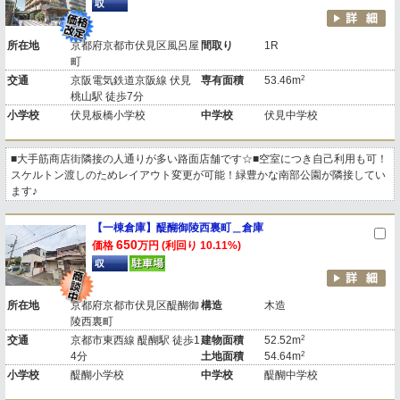
所在地
京都府京都市伏見区風呂屋
間取り
1R
町
2
交通
京阪電気鉄道京阪線 伏見
専有面積
53.46m
桃山駅 徒歩7分
小学校
伏見板橋小学校
中学校
伏見中学校
■大手筋商店街隣接の人通りが多い路面店舗です☆■空室につき自己利用も可！
スケルトン渡しのためレイアウト変更が可能！緑豊かな南部公園が隣接してい
ます♪
【一棟倉庫】醍醐御陵西裏町＿倉庫
650
価格
万円 (利回り 10.11%)
所在地
京都府京都市伏見区醍醐御
構造
木造
陵西裏町
2
交通
京都市東西線 醍醐駅 徒歩1
建物面積
52.52m
2
4分
土地面積
54.64m
小学校
醍醐小学校
中学校
醍醐中学校