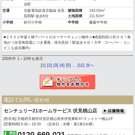
吉町
2
交通
京阪電気鉄道京阪線 伏見
建物面積
193.03m
2
稲荷駅 徒歩6分
土地面積
111.62m
小学校
砂川小学校
中学校
藤森中学校
■２０２２年築１棟アパートのオーナーチェンジ物件☆■表面利回り約５％！角
地かつ全室角部屋につき通風・採光良好！駅徒歩６分！大学・スーパー・コン
ビニも徒歩圏内♪
105件中 1～10件を表示
[1]
[2]
[3]
[4]
[5]
...
[11]
次へ
電話でお問い合わせ
センチュリー21ホームサービス 伏見桃山店
[所在地] 京都府京都市伏見区桃山筒井伊賀東町47-3 シャトー桃山1F
[営業時間] 9:30～18:30 （定休日：水曜・第1第3火曜）
0120-669-021