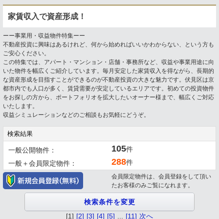
家賃収入で資産形成！
ーー事業用・収益物件特集ーー
不動産投資に興味はあるけれど、何から始めればいいかわからない、という方も
ご安心ください。
この特集では、アパート・マンション・店舗・事務所など、収益や事業用途に向
いた物件を幅広くご紹介しています。毎月安定した家賃収入を得ながら、長期的
な資産形成を目指すことができるのが不動産投資の大きな魅力です。伏見区は京
都市内でも人口が多く、賃貸需要が安定しているエリアです。初めての投資物件
をお探しの方から、ポートフォリオを拡大したいオーナー様まで、幅広くご対応
いたします。
収益シミュレーションなどのご相談もお気軽にどうぞ。
検索結果
105
件
一般公開物件：
288
件
一般＋会員限定物件：
会員限定物件は、会員登録をして頂い
たお客様のみご覧になれます。
[1]
[2]
[3]
[4]
[5]
...
[11]
次へ