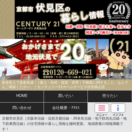
家賃収入で資産形成！ | 購入・売却・賃貸・管理｜不動産に関すること、なんで
もご相談ください。｜センチュリー21ホームサービス伏見桃山店
HOME
買いたい
売りたい
問い合わせ
会社概要・ｱｸｾｽ
京都市伏見区［京阪本沿線・近鉄京都沿線・JR奈良沿線・地下鉄烏丸沿線・地
下鉄東西沿線］の住宅情報や暮らし情報を随時更新。 地域密着の情報満載で
す！