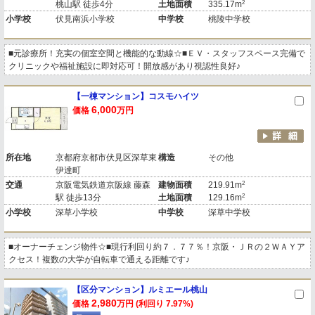
2
桃山駅 徒歩4分
土地面積
335.17m
小学校
伏見南浜小学校
中学校
桃陵中学校
■元診療所！充実の個室空間と機能的な動線☆■ＥＶ・スタッフスペース完備で
クリニックや福祉施設に即対応可！開放感があり視認性良好♪
【一棟マンション】コスモハイツ
6,000
価格
万円
所在地
京都府京都市伏見区深草東
構造
その他
伊達町
2
交通
京阪電気鉄道京阪線 藤森
建物面積
219.91m
2
駅 徒歩13分
土地面積
129.16m
小学校
深草小学校
中学校
深草中学校
■オーナーチェンジ物件☆■現行利回り約７．７７％！京阪・ＪＲの２ＷＡＹア
クセス！複数の大学が自転車で通える距離です♪
【区分マンション】ルミエール桃山
2,980
価格
万円 (利回り 7.97%)