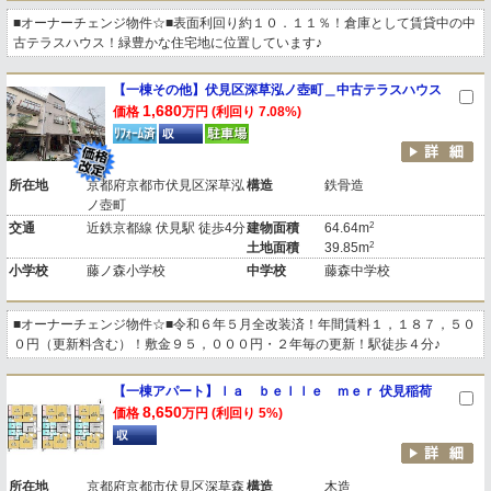
■オーナーチェンジ物件☆■表面利回り約１０．１１％！倉庫として賃貸中の中
古テラスハウス！緑豊かな住宅地に位置しています♪
【一棟その他】伏見区深草泓ノ壺町＿中古テラスハウス
1,680
価格
万円 (利回り 7.08%)
所在地
京都府京都市伏見区深草泓
構造
鉄骨造
ノ壺町
2
交通
近鉄京都線 伏見駅 徒歩4分
建物面積
64.64m
2
土地面積
39.85m
小学校
藤ノ森小学校
中学校
藤森中学校
■オーナーチェンジ物件☆■令和６年５月全改装済！年間賃料１，１８７，５０
０円（更新料含む）！敷金９５，０００円・２年毎の更新！駅徒歩４分♪
【一棟アパート】ｌａ ｂｅｌｌｅ ｍｅｒ 伏見稲荷
8,650
価格
万円 (利回り 5%)
所在地
京都府京都市伏見区深草森
構造
木造