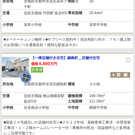
所在地
京都府京都市伏見区深草フ
間取り
1K
チ町
2
交通
近鉄京都線 竹田駅 徒歩8分
専有面積
20.44m
小学校
深草小学校
中学校
深草中学校
■オーナーチェンジ物件☆■サブリース契約中！現況利回り約６．７％！最上階
のお部屋につき通風良好！便利な駅徒歩８分♪
【一棟店舗付き住宅】鍋島町＿店舗付住宅
6,800
価格
万円
所在地
京都府京都市伏見区鍋島町
構造
その他
2
交通
近鉄京都線 桃山御陵前駅
建物面積
186.78m
2
徒歩5分
土地面積
112.28m
小学校
伏見南浜小学校
中学校
桃陵中学校
■国道２４号線沿いの店舗付住宅☆■２０２３年頃、屋根葺替工事済・外壁塗装
工事済！１～２階ホームエレベーター付！事務所や民泊・収益物件など多用途
にご活用可能です♪