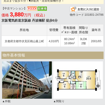
見店まで徒歩６分！■床暖房・浴室乾燥機付き！
【中古マンション】
お
3,880
価格
万円 （税込）
物件コード:101801-24786
京阪電気鉄道京阪線 丹波橋駅 徒歩6分
専有面積
間取り
所在地
管理費
築年月
ﾊﾞﾙｺﾆｰ面積
所在階
2
80.24m
3LDK
京都府京都市伏見区桃山最上町
4,010円
2001/05
2
10.89m
2階
物件基本情報
▲外観
▲間取り