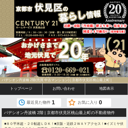
パデシオン丹波橋 2階(売買 中古マンション) | 京都市伏見区桃山最上町 |
トップページ
お問い合わせ
地図表示
1
0
最近見た物件
お気に入り
パデシオン丹波橋 2階 | 京都市伏見区桃山最上町の不動産物件
■８０平米超・２０帖超ＬＤＫ！■京阪・近鉄２ＷＡＹアクセス！■イズミヤ伏