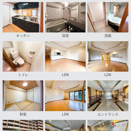
キッチン
浴室
洗面
トイレ
LDK
LDK
和室
LDK
エントランス