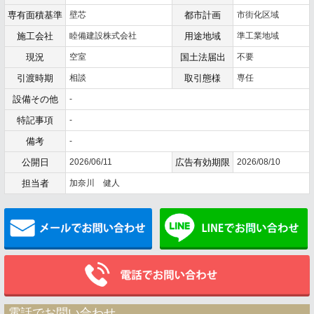
専有面積基準
壁芯
都市計画
市街化区域
施工会社
睦備建設株式会社
用途地域
準工業地域
現況
空室
国土法届出
不要
引渡時期
相談
取引態様
専任
設備その他
-
特記事項
-
備考
-
公開日
2026/06/11
広告有効期限
2026/08/10
担当者
加奈川 健人
メールでお問い合わせ
電話でお問い合わせ