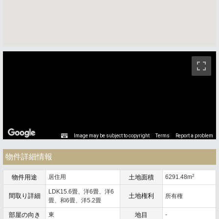
ストリートビュー未対応エリアです。
Image may be subject to copyright
Terms
Report a problem
物件詳細情報
2
物件用途
居住用
土地面積
6291.48m
LDK15.6畳、洋6畳、洋6
間取り詳細
土地権利
所有権
畳、和6畳、洋5.2畳
部屋の向き
東
地目
-