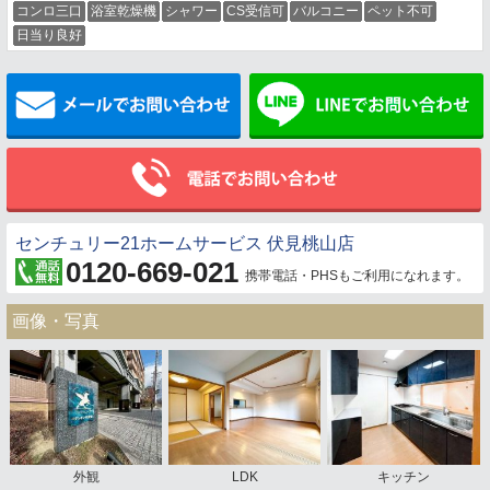
コンロ三口
浴室乾燥機
シャワー
CS受信可
バルコニー
ペット不可
日当り良好
メールでお問い合わせ
センチュリー21ホームサービス 伏見桃山店
0120-669-021
携帯電話・PHSもご利用になれます。
画像・写真
外観
LDK
キッチン