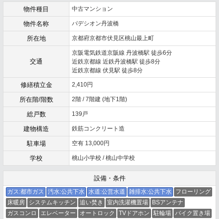
物件種目
中古マンション
物件名称
パデシオン丹波橋
所在地
京都府京都市伏見区桃山最上町
京阪電気鉄道京阪線 丹波橋駅 徒歩6分
交通
近鉄京都線 近鉄丹波橋駅 徒歩8分
近鉄京都線 伏見駅 徒歩8分
修繕積立金
2,410円
所在階/階数
2階 / 7階建 (地下1階)
総戸数
139戸
建物構造
鉄筋コンクリート造
駐車場
空有 13,000円
学校
桃山小学校 / 桃山中学校
設備・条件
ガス:都市ガス
汚水:公共下水
水道:公営水道
雑排水:公共下水
フローリング
床暖房
システムキッチン
追い焚き
室内洗濯機置場
BSアンテナ
ガスコンロ
エレベーター
オートロック
TVドアホン
駐輪場
バイク置き場