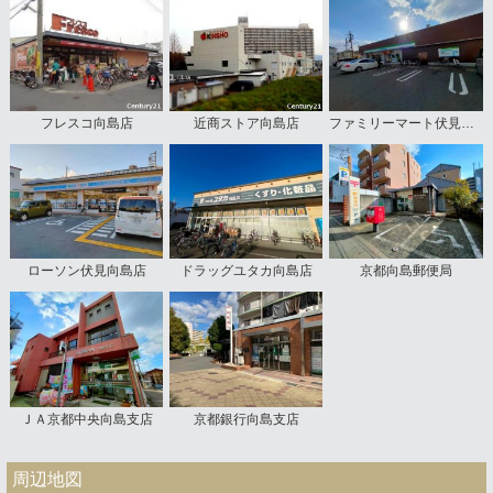
フレスコ向島店
近商ストア向島店
ファミリーマート伏見向島本丸店
ローソン伏見向島店
ドラッグユタカ向島店
京都向島郵便局
ＪＡ京都中央向島支店
京都銀行向島支店
周辺地図