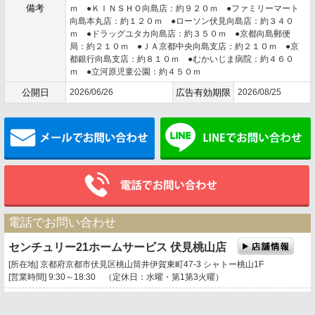
備考
ｍ ●ＫＩＮＳＨＯ向島店：約９２０ｍ ●ファミリーマート
向島本丸店：約１２０ｍ ●ローソン伏見向島店：約３４０
ｍ ●ドラッグユタカ向島店：約３５０ｍ ●京都向島郵便
局：約２１０ｍ ●ＪＡ京都中央向島支店：約２１０ｍ ●京
都銀行向島支店：約８１０ｍ ●むかいじま病院：約４６０
ｍ ●立河原児童公園：約４５０ｍ
公開日
2026/06/26
広告有効期限
2026/08/25
メールでお問い合わせ
電話でお問い合わせ
センチュリー21ホームサービス 伏見桃山店
[所在地] 京都府京都市伏見区桃山筒井伊賀東町47-3 シャトー桃山1F
[営業時間] 9:30～18:30 （定休日：水曜・第1第3火曜）
0120-669-021
携帯電話・PHSもご利用になれます。