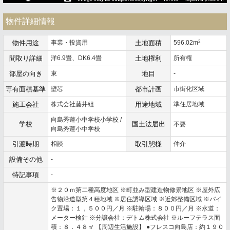
物件詳細情報
2
物件用途
事業・投資用
土地面積
596.02m
間取り詳細
洋6.9畳、DK6.4畳
土地権利
所有権
部屋の向き
東
地目
-
専有面積基準
壁芯
都市計画
市街化区域
施工会社
株式会社藤井組
用途地域
準住居地域
向島秀蓮小中学校小学校 /
学校
国土法届出
不要
向島秀蓮小中学校
引渡時期
相談
取引態様
仲介
設備その他
-
特記事項
-
※２０ｍ第二種高度地区 ※町並み型建造物修景地区 ※屋外広
告物沿道型第４種地域 ※居住誘導区域 ※近郊整備区域 ※バイ
ク置場：１，５００円／月 ※駐輪場：８００円／月 ※水道：
メーター検針 ※分譲会社：デトム株式会社 ※ルーフテラス面
積：８．４８㎡ 【周辺生活施設】 ●フレスコ向島店：約１９０