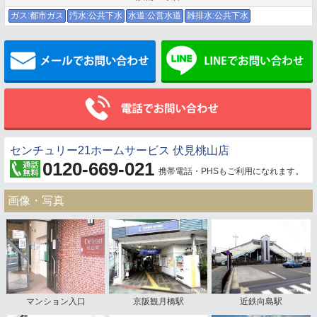
ガス:都市ガス
汚水:公共下水
水道:公営水道
雑排水:公共下水
メールでお問い合わせ
センチュリー21ホームサービス 伏見桃山店
0120-669-021
携帯電話・PHSもご利用になれます。
画像・写真
マンション入口
京阪観月橋駅
近鉄向島駅