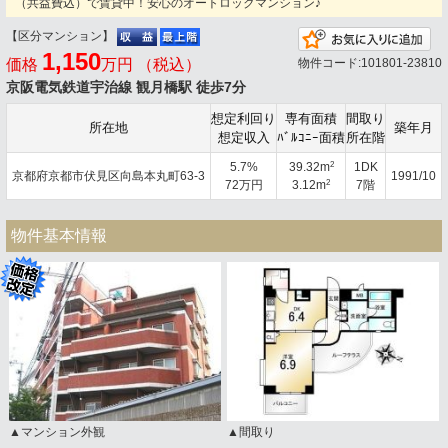
（共益費込）で賃貸中！安心のオートロックマンション♪
【区分マンション】
お
1,150
価格
万円 （税込）
物件コード:101801-23810
京阪電気鉄道宇治線 観月橋駅 徒歩7分
想定利回り
専有面積
間取り
所在地
築年月
想定収入
ﾊﾞﾙｺﾆｰ面積
所在階
2
5.7%
39.32m
1DK
京都府京都市伏見区向島本丸町63-3
1991/10
2
72万円
3.12m
7階
物件基本情報
▲マンション外観
▲間取り