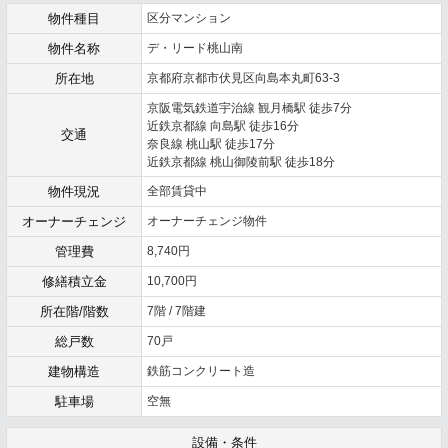
物件種目
区分マンション
物件名称
デ・リード桃山南
所在地
京都府京都市伏見区向島本丸町63-3
京阪電気鉄道宇治線 観月橋駅 徒歩7分
近鉄京都線 向島駅 徒歩16分
交通
奈良線 桃山駅 徒歩17分
近鉄京都線 桃山御陵前駅 徒歩18分
物件現況
全部賃貸中
オーナーチェンジ
オーナーチェンジ物件
管理費
8,740円
修繕積立金
10,700円
所在階/階数
7階 / 7階建
総戸数
70戸
建物構造
鉄筋コンクリート造
駐車場
空無
設備・条件