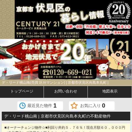
デ・リード桃山南(売買 区分マンション) | 京都市伏見区向島本丸町 |
トップページ
お問い合わせ
地図表示
1
0
最近見た物件
お気に入り
デ・リード桃山南 | 京都市伏見区向島本丸町の不動産物件
■オーナーチェンジ物件☆■利回り井約５．７６％！現在月額６０，０００円