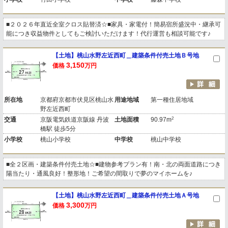
■２０２６年直近全室クロス貼替済☆■家具・家電付！簡易宿所盛況中・継承可
能につき収益物件としてもご検討いただけます！代行運営も相談可能です♪
【土地】桃山水野左近西町＿建築条件付売土地Ｂ号地
3,150
価格
万円
所在地
京都府京都市伏見区桃山水
用途地域
第一種住居地域
野左近西町
2
交通
京阪電気鉄道京阪線 丹波
土地面積
90.97m
橋駅 徒歩5分
小学校
桃山小学校
中学校
桃山中学校
■全２区画・建築条件付売土地☆■建物参考プラン有！南・北の両面道路につき
陽当たり・通風良好！整形地！ご希望の間取りで夢のマイホームを♪
【土地】桃山水野左近西町＿建築条件付売土地Ａ号地
3,300
価格
万円