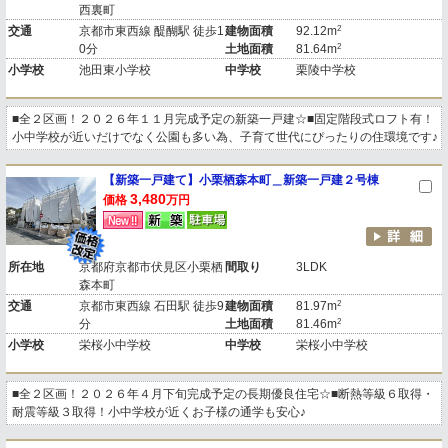
西裏町
2
交通
京都市東西線 醍醐駅 徒歩1
建物面積
92.12m
2
0分
土地面積
81.64m
小学校
池田東小学校
中学校
栗陵中学校
■全２区画！２０２６年１１月完成予定の新築一戸建☆■固定階段式ロフト有！
小中学校が近いだけでなく公園も多い為、子育て世代にぴったりの住環境です♪
【新築一戸建て】小栗栖森本町＿新築一戸建２号棟
3,480
価格
万円
所在地
京都府京都市伏見区小栗栖
間取り
3LDK
森本町
2
交通
京都市東西線 石田駅 徒歩9
建物面積
81.97m
2
分
土地面積
81.46m
小学校
栄桜小中学校
中学校
栄桜小中学校
■全２区画！２０２６年４月下旬完成予定の長期優良住宅☆■断熱等級６取得・
耐震等級３取得！小中学校が近くお子様の通学も安心♪