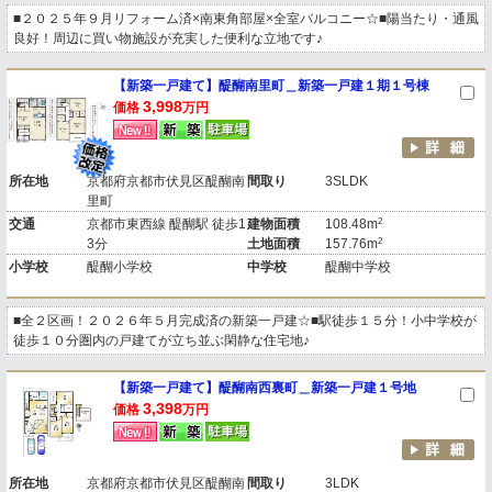
■２０２５年９月リフォーム済×南東角部屋×全室バルコニー☆■陽当たり・通風
良好！周辺に買い物施設が充実した便利な立地です♪
【新築一戸建て】醍醐南里町＿新築一戸建１期１号棟
3,998
価格
万円
所在地
京都府京都市伏見区醍醐南
間取り
3SLDK
里町
2
交通
京都市東西線 醍醐駅 徒歩1
建物面積
108.48m
2
3分
土地面積
157.76m
小学校
醍醐小学校
中学校
醍醐中学校
■全２区画！２０２６年５月完成済の新築一戸建☆■駅徒歩１５分！小中学校が
徒歩１０分圏内の戸建てが立ち並ぶ閑静な住宅地♪
【新築一戸建て】醍醐南西裏町＿新築一戸建１号地
3,398
価格
万円
所在地
京都府京都市伏見区醍醐南
間取り
3LDK