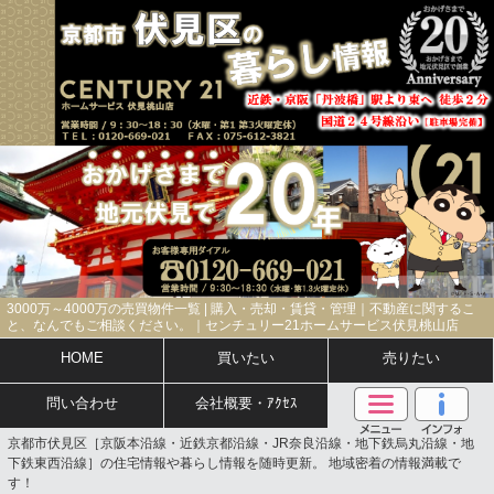
3000万～4000万の売買物件一覧 | 購入・売却・賃貸・管理｜不動産に関するこ
と、なんでもご相談ください。｜センチュリー21ホームサービス伏見桃山店
HOME
買いたい
売りたい
問い合わせ
会社概要・ｱｸｾｽ
京都市伏見区［京阪本沿線・近鉄京都沿線・JR奈良沿線・地下鉄烏丸沿線・地
下鉄東西沿線］の住宅情報や暮らし情報を随時更新。 地域密着の情報満載で
す！