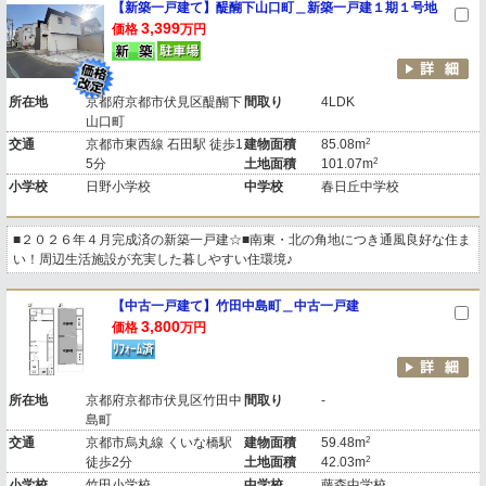
【新築一戸建て】醍醐下山口町＿新築一戸建１期１号地
3,399
価格
万円
所在地
京都府京都市伏見区醍醐下
間取り
4LDK
山口町
2
交通
京都市東西線 石田駅 徒歩1
建物面積
85.08m
2
5分
土地面積
101.07m
小学校
日野小学校
中学校
春日丘中学校
■２０２６年４月完成済の新築一戸建☆■南東・北の角地につき通風良好な住ま
い！周辺生活施設が充実した暮しやすい住環境♪
【中古一戸建て】竹田中島町＿中古一戸建
3,800
価格
万円
所在地
京都府京都市伏見区竹田中
間取り
-
島町
2
交通
京都市烏丸線 くいな橋駅
建物面積
59.48m
2
徒歩2分
土地面積
42.03m
小学校
竹田小学校
中学校
藤森中学校