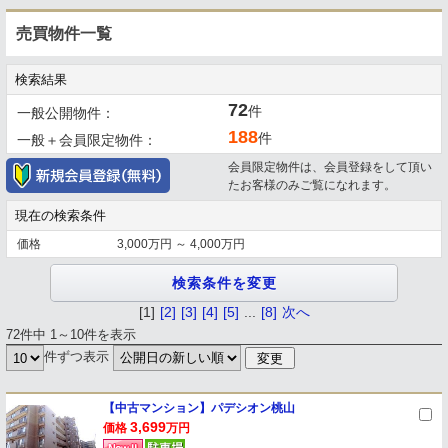
売買物件一覧
検索結果
72
件
一般公開物件：
188
件
一般＋会員限定物件：
会員限定物件は、会員登録をして頂い
たお客様のみご覧になれます。
現在の検索条件
価格
3,000万円 ～ 4,000万円
[1]
[2]
[3]
[4]
[5]
...
[8]
次へ
72件中 1～10件を表示
件ずつ表示
【中古マンション】パデシオン桃山
3,699
価格
万円