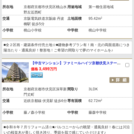
所在地
京都府京都市伏見区桃山水
用途地域
第一種住居地域
野左近西町
2
交通
京阪電気鉄道京阪線 丹波
土地面積
95.42m
橋駅 徒歩5分
小学校
桃山小学校
中学校
桃山中学校
■全２区画・建築条件付売土地☆■建物参考プラン有！南・北の両面道路につき
陽当たり・通風良好！整形地！ご希望の間取りで夢のマイホームを♪
【中古マンション】ファミールハイツ京都伏見ステージ１
3,499
価格
万円
所在地
京都府京都市伏見区深草新
間取り
3LDK
門丈町
2
交通
近鉄京都線 伏見駅 徒歩6分
専有面積
62.72m
小学校
藤ノ森小学校
中学校
藤森中学校
■令和８年７月リフォーム済☆■バルコニーからの眺望・通風良好！春には川沿
いの桜並木が美しく咲き誇り、季節を肌で感じていただけます♪