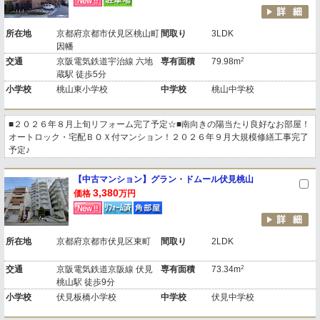
所在地
京都府京都市伏見区桃山町
間取り
3LDK
因幡
2
交通
京阪電気鉄道宇治線 六地
専有面積
79.98m
蔵駅 徒歩5分
小学校
桃山東小学校
中学校
桃山中学校
■２０２６年８月上旬リフォーム完了予定☆■南向きの陽当たり良好なお部屋！
オートロック・宅配ＢＯＸ付マンション！２０２６年９月大規模修繕工事完了
予定♪
【中古マンション】グラン・ドムール伏見桃山
3,380
価格
万円
所在地
京都府京都市伏見区東町
間取り
2LDK
2
交通
京阪電気鉄道京阪線 伏見
専有面積
73.34m
桃山駅 徒歩9分
小学校
伏見板橋小学校
中学校
伏見中学校