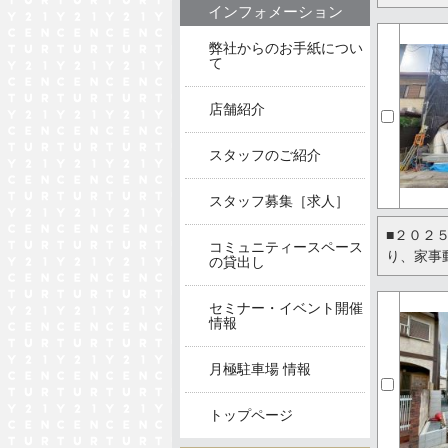
インフォメーション
弊社からのお手紙につい
て
店舗紹介
スタッフのご紹介
スタッフ募集［求人］
■２０２
コミュニティースペース
り、家事
の貸出し
セミナー・イベント開催
情報
月極駐車場 情報
トップページ