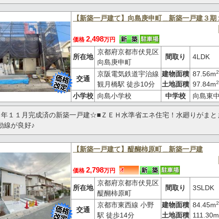
【新築一戸建て】向島庚申町＿新築一戸建３期
2,498
価格
万円
京都府京都市伏見区
所在地
間取り
4LDK
向島庚申町
2
京阪電気鉄道宇治線
建物面積
87.56m
交通
2
観月橋駅 徒歩10分
土地面積
97.84m
小学校
向島小学校
中学校
向島東
５年１１月完成済の新築一戸建☆■ＺＥＨ水準省エネ住宅！水廻りがまと
動線が良好♪
【新築一戸建て】醍醐柿原町＿新築一戸建
2,798
価格
万円
京都府京都市伏見区
所在地
間取り
3SLDK
醍醐柿原町
2
京都市東西線 小野
建物面積
84.45m
交通
駅 徒歩14分
土地面積
111.30m