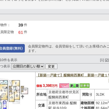
39
開物件：
件
61
会員限定物
件
会員限定物件は、会員登録をして頂いたお客様のみ
ます。
～10件を表示
[1]
[2]
ずつ表示
【新築一戸建て】醍醐南西裏町＿新築一戸建１
3,398
価格
万円
京都府京都市伏見区
所在地
間取り
3LDK
醍醐南西裏町
2
京都市東西線 醍醐
建物面積
92.12m
交通
2
駅 徒歩10分
土地面積
81.64m