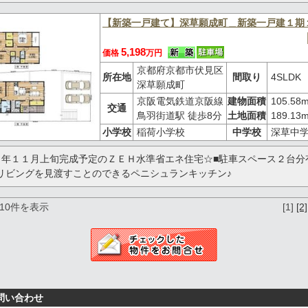
【新築一戸建て】深草願成町＿新築一戸建１期
5,198
価格
万円
京都府京都市伏見区
所在地
間取り
4SLDK
深草願成町
京阪電気鉄道京阪線
建物面積
105.58
交通
鳥羽街道駅 徒歩8分
土地面積
189.13
小学校
稲荷小学校
中学校
深草中
６年１１月上旬完成予定のＺＥＨ水準省エネ住宅☆■駐車スペース２台分
リビングを見渡すことのできるペニシュランキッチン♪
～10件を表示
[1]
[2]
問い合わせ