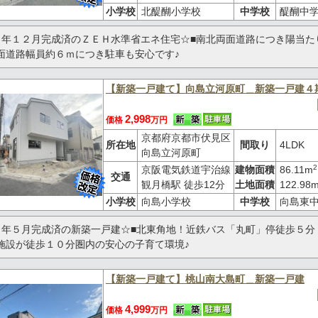
小学校
北醍醐小学校
中学校
醍醐中
５年１２月完成済のＺＥＨ水準省エネ住宅☆■南北両面道路につき陽当た
面道路幅員約６ｍにつき駐車も安心です♪
【新築一戸建て】向島立河原町＿新築一戸建４
2,998
価格
万円
京都府京都市伏見区
所在地
間取り
4LDK
向島立河原町
2
京阪電気鉄道宇治線
建物面積
86.11m
交通
観月橋駅 徒歩12分
土地面積
122.98
小学校
向島小学校
中学校
向島東
６年５月完成済の新築一戸建☆■北東角地！近鉄バス「丸町」停徒歩５分
施設が徒歩１０分圏内の安心の子育て環境♪
【新築一戸建て】桃山南大島町＿新築一戸建
4,999
価格
万円