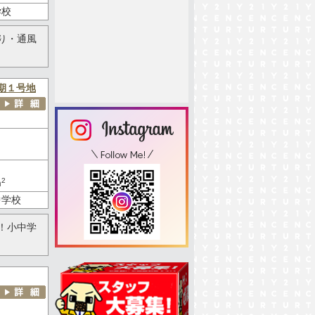
学校
り・通風
期１号地
2
m
中学校
！小中学