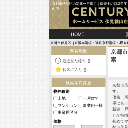
京都市伏見区の新築一戸建て｜販売中の新築住宅を
山店
HOME
京都市伏見区［京阪本沿線・近鉄京都沿線・JR奈
閲覧履歴
京都市
索
0
最近見た物件
0
お気に入り
検索条件変更
京都市
す。
物件種別
価格、
土地
一戸建て
望に合
マンション
事業用一棟
新築一
事業用区分
とが特
初めて
価格
都市伏