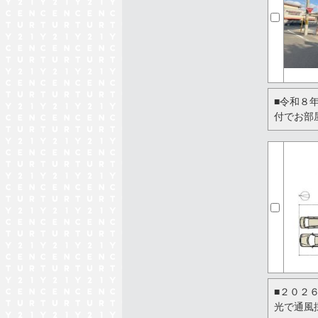
■令和８
付でお部
■２０２
光で通風