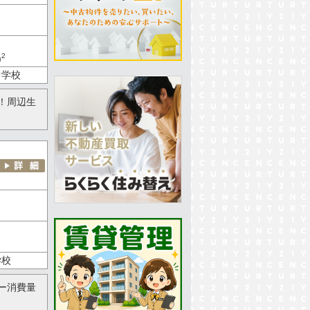
2
m
中学校
！周辺生
学校
ー消費量