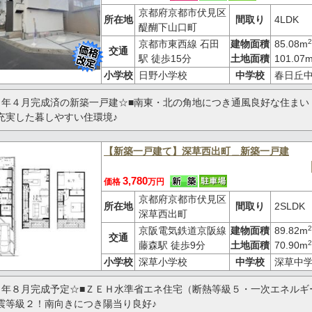
京都府京都市伏見区
所在地
間取り
4LDK
醍醐下山口町
2
京都市東西線 石田
建物面積
85.08m
交通
駅 徒歩15分
土地面積
101.07
小学校
日野小学校
中学校
春日丘
６年４月完成済の新築一戸建☆■南東・北の角地につき通風良好な住まい
充実した暮しやすい住環境♪
【新築一戸建て】深草西出町＿新築一戸建
3,780
価格
万円
京都府京都市伏見区
所在地
間取り
2SLDK
深草西出町
2
京阪電気鉄道京阪線
建物面積
89.82m
交通
2
藤森駅 徒歩9分
土地面積
70.90m
小学校
深草小学校
中学校
深草中
６年８月完成予定☆■ＺＥＨ水準省エネ住宅（断熱等級５・一次エネルギ
震等級２！南向きにつき陽当り良好♪