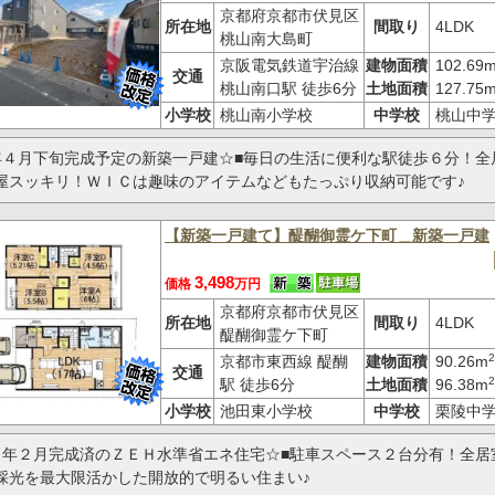
京都府京都市伏見区
所在地
間取り
4LDK
桃山南大島町
京阪電気鉄道宇治線
建物面積
102.69
交通
桃山南口駅 徒歩6分
土地面積
127.75
小学校
桃山南小学校
中学校
桃山中
年４月下旬完成予定の新築一戸建☆■毎日の生活に便利な駅徒歩６分！全
屋スッキリ！ＷＩＣは趣味のアイテムなどもたっぷり収納可能です♪
【新築一戸建て】醍醐御霊ケ下町＿新築一戸建
3,498
価格
万円
京都府京都市伏見区
所在地
間取り
4LDK
醍醐御霊ケ下町
2
京都市東西線 醍醐
建物面積
90.26m
交通
2
駅 徒歩6分
土地面積
96.38m
小学校
池田東小学校
中学校
栗陵中
６年２月完成済のＺＥＨ水準省エネ住宅☆■駐車スペース２台分有！全居
採光を最大限活かした開放的で明るい住まい♪