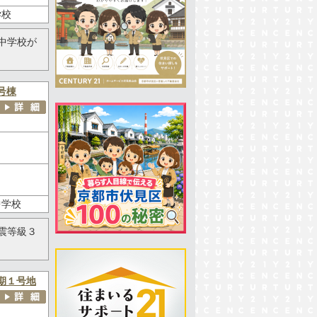
学校
中学校が
号棟
中学校
震等級３
期１号地