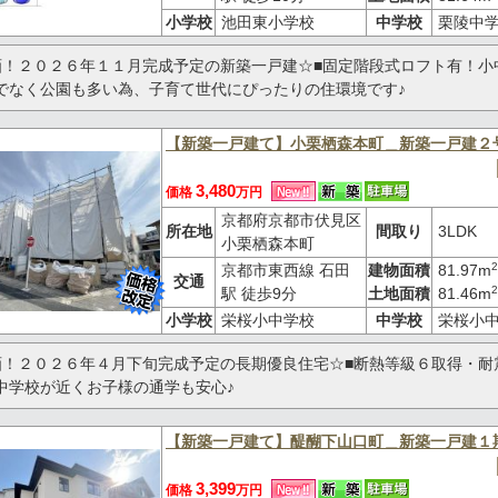
小学校
池田東小学校
中学校
栗陵中
画！２０２６年１１月完成予定の新築一戸建☆■固定階段式ロフト有！小
でなく公園も多い為、子育て世代にぴったりの住環境です♪
【新築一戸建て】小栗栖森本町＿新築一戸建２
3,480
価格
万円
京都府京都市伏見区
所在地
間取り
3LDK
小栗栖森本町
2
京都市東西線 石田
建物面積
81.97m
交通
2
駅 徒歩9分
土地面積
81.46m
小学校
栄桜小中学校
中学校
栄桜小
画！２０２６年４月下旬完成予定の長期優良住宅☆■断熱等級６取得・耐
中学校が近くお子様の通学も安心♪
【新築一戸建て】醍醐下山口町＿新築一戸建１
3,399
価格
万円