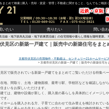
まとめて検索 | 購入・売却・賃貸・管理｜不動産に関すること、なんでもご相談
買いたい
売りたい
問い合わ
良沿線・地下鉄烏丸沿線・地下鉄東西沿線］の住宅情報や暮らし情報を随時更新。 
伏見区の新築一戸建て｜販売中の新築住宅をまと
京都市伏見区の売買物件・不動産は、センチュリー21ホームサービス
京都市伏見区の新築一戸建て｜販売中の新築住宅を
伏見区で販売されている新築一戸建てをまとめてご覧いただける特集ペ
所在地、間取り、土地・建物面積、最寄り駅、学校区などを確認しなが
う住まいをお探しいただけます。
戸建ては、建物や設備が新しく、購入後の暮らしを具体的にイメージし
徴です。
マイホームを購入される方、子育てに合わせて住み替えを検討されてい
見区で長く暮らせる住まいをお探しの方は、ぜひ掲載中の物件情報をご