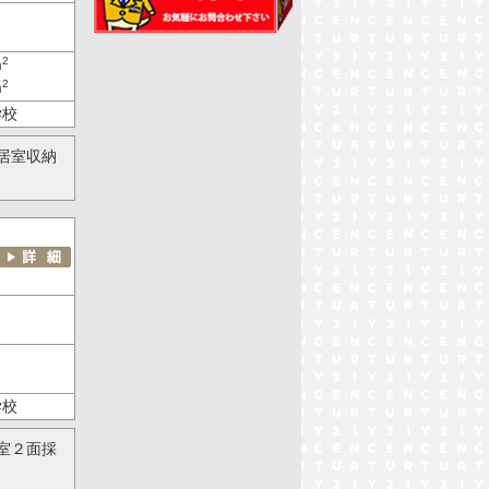
2
m
2
m
学校
居室収納
学校
室２面採