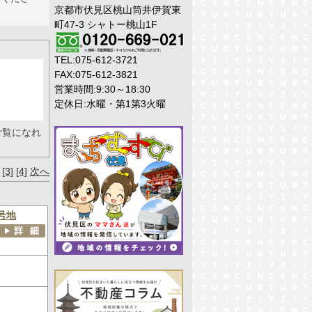
京都市伏見区桃山筒井伊賀東
町47-3 シャトー桃山1F
TEL:075-612-3721
FAX:075-612-3821
営業時間:9:30～18:30
定休日:水曜・第1第3火曜
ご覧になれ
[3]
[4]
次へ
号地