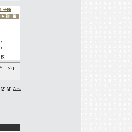
１号地
2
m
2
m
学校
有！ダイ
[3]
[4]
次へ