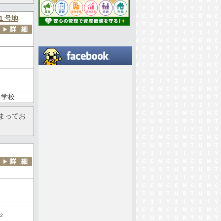
１号地
中学校
まってお
2