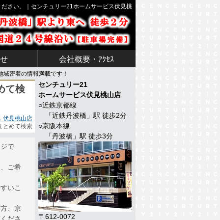
ください。｜センチュリー21ホームサービス伏見桃
せ
会社概要・ｱｸｾｽ
地域密着の情報満載です！
センチュリー21
めて検
ホームサービス
伏見桃山店
○近鉄京都線
「
近鉄丹波橋
」駅 徒歩
2
分
 伏見桃山店
○京阪本線
まとめて検索
「
丹波橋
」駅 徒歩
3
分
ージで
ら、ご希
やすいこ
る方、京
〒612-0072
覧くださ