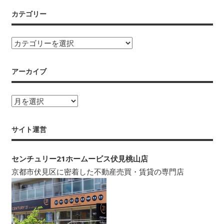
カテゴリー
カ
テ
ゴ
アーカイブ
リ
ー
ア
ー
カ
サイト運営
イ
ブ
センチュリー21ホームービス伏見桃山店
京都市伏見区に密着した不動産売買・賃貸の専門店