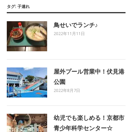
タグ: 子連れ
市
鳥せいでランチ♪
伏
2022年11月11日
C21 Home Service
MEIMAMA
,
グルメ
,
ママ
さんライター
,
地域イベ
見
ント
,
地域情報
区
屋外プール営業中！伏見港
編
公園
2022年8月7日
C21 Home Service
MEIMAMA
,
ママさんライタ
ー
,
地域情報
幼児でも楽しめる！京都市
青少年科学センター☆