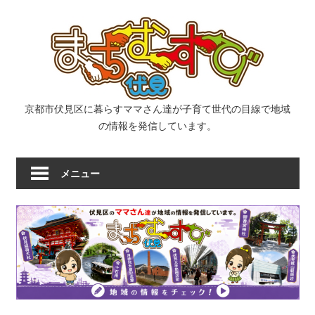
コ
ま
ン
テ
ン
ち
ツ
へ
む
京都市伏見区に暮らすママさん達が子育て世代の目線で地域
ス
の情報を発信しています。
キ
す
ッ
メニュー
プ
び
｜
京
都