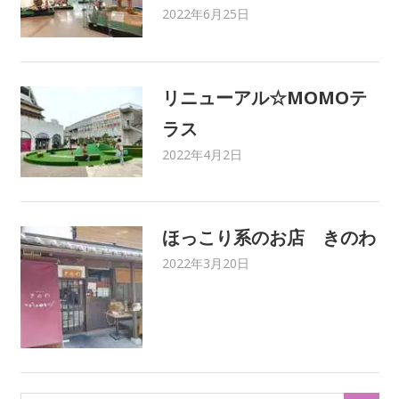
2022年6月25日
C21 Home Service
MEIMAMA
,
地域イベント
,
地域情報
,
育児・子育て
,
遊び場
リニューアル☆MOMOテ
ラス
2022年4月2日
C21 Home Service
MEIMAMA
ほっこり系のお店 きのわ
2022年3月20日
C21 Home Service
MEIMAMA
,
くらし結び
【Newsletter】
,
グルメ
,
ママさんライター
,
地域情
報
,
育児・子育て