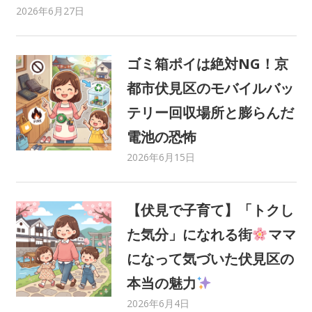
2026年6月27日
C21 Home Service
ママさんライター
,
みみ
,
地域情報
,
遊び場
ゴミ箱ポイは絶対NG！京
都市伏見区のモバイルバッ
テリー回収場所と膨らんだ
電池の恐怖
2026年6月15日
C21 Home Service
その他
,
ママさんライター
,
みまま
,
地域イベント
,
地
域情報
【伏見で子育て】「トクし
た気分」になれる街
ママ
になって気づいた伏見区の
本当の魅力
2026年6月4日
C21 Home Service
ママさんライター
,
みまま
,