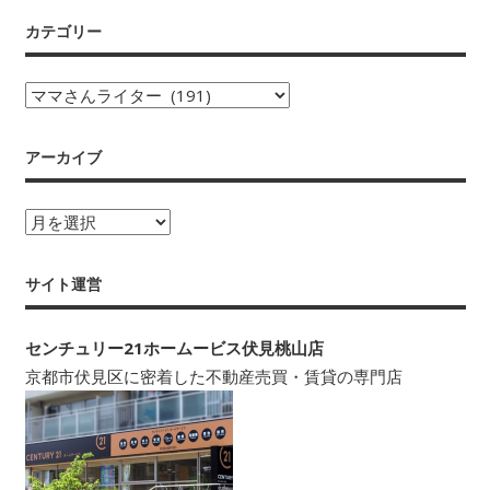
カテゴリー
カ
テ
ゴ
アーカイブ
リ
ー
ア
ー
カ
サイト運営
イ
ブ
センチュリー21ホームービス伏見桃山店
京都市伏見区に密着した不動産売買・賃貸の専門店