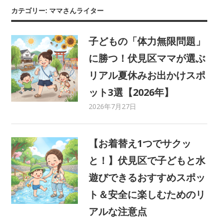
カテゴリー: ママさんライター
市
子どもの「体力無限問題」
伏
に勝つ！伏見区ママが選ぶ
見
リアル夏休みお出かけスポ
ット3選【2026年】
区
2026年7月27日
C21 Home Service
ママさんライター
,
みまま
,
地域イベント
,
地域情報
,
編
育児・子育て
,
遊び場
【お着替え1つでサクッ
と！】伏見区で子どもと水
遊びできるおすすめスポッ
ト＆安全に楽しむためのリ
アルな注意点