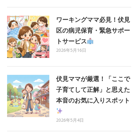
地域情報
,
育児・子育て
ワーキングママ必見！伏見
区の病児保育・緊急サポー
トサービス
2026年5月16日
C21 Home Service
ママさんライター
,
みまま
,
健康・医療
,
地域情報
伏見ママが厳選！「ここで
子育てして正解」と思えた
本音のお気に入りスポット
2026年5月4日
C21 Home Service
ママさんライター
,
みまま
,
地域情報
,
遊び場