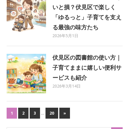
いと損？伏見区で楽しく
「ゆるっと」子育てを支え
る最強の味方たち
2026年5月1日
C21 Home Service
ママさんライター
,
みまま
,
地域情報
,
育児・子育て
伏見区の図書館の使い方｜
子育てままに嬉しい便利サ
ービスも紹介
2026年3月14日
C21 Home Service
カルチャー＆スクール
,
マ
マさんライター
,
みまま
,
地域情報
,
遊び場
…
1
2
3
20
次
»
投
の
記