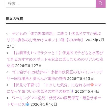
稿
事
ナ
最近の投稿
ビ
ゲ
子どもの「体力無限問題」に勝つ！伏見区ママが選ぶ
ー
リアル夏休みお出かけスポット3選【2026年】
2026年7月
27日
シ
【お着替え1つでサクッと！】伏見区で子どもと水遊び
ョ
できるおすすめスポット＆安全に楽しむためのリアルな注
意点
2026年6月27日
ン
ゴミ箱ポイは絶対NG！京都市伏見区のモバイルバッテ
リー回収場所と膨らんだ電池の恐怖
2026年6月15日
【伏見で子育て】「トクした気分」になれる街
ママ
になって気づいた伏見区の本当の魅力
2026年6月4日
ワーキングママ必見！伏見区の病児保育・緊急サポー
トサービス
2026年5月16日