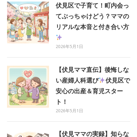
伏見区で子育て！町内会っ
てぶっちゃけどう？ママの
リアルな本音と付き合い方
2026年5月1日
C21 Home Service
ママさんライター
,
みまま
,
地域イベント
,
地域情報
【伏見ママ直伝】後悔しな
い産婦人科選び
伏見区で
安心の出産＆育児スター
ト！
2026年5月1日
C21 Home Service
ママさんライター
,
みまま
,
健康・医療
,
地域情報
【伏見ママの実録】知らな