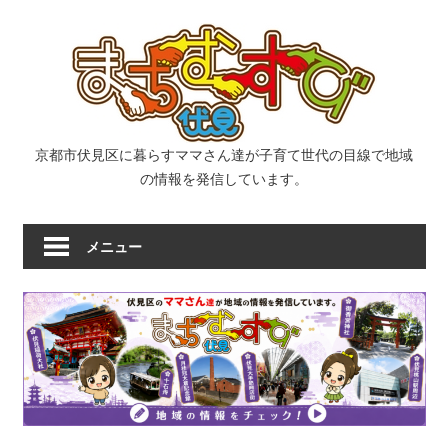
コ
ま
ン
テ
ン
ち
ツ
へ
む
京都市伏見区に暮らすママさん達が子育て世代の目線で地域
ス
の情報を発信しています。
キ
す
ッ
メニュー
プ
び
｜
京
都