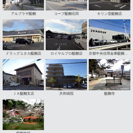
アルプラザ醍醐
コープ醍醐石田
キリン堂醍醐店
ドラッグユタカ醍醐店
ロイヤルプロ醍醐店
京都中央信用金庫醍醐支店
ＪＡ醍醐支店
共和病院
醍醐寺