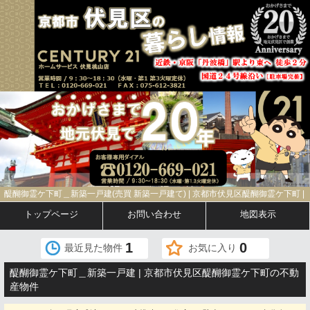
醍醐御霊ケ下町＿新築一戸建(売買 新築一戸建て) | 京都市伏見区醍醐御霊ケ下町 |
トップページ
お問い合わせ
地図表示
1
0
最近見た物件
お気に入り
醍醐御霊ケ下町＿新築一戸建 | 京都市伏見区醍醐御霊ケ下町の不動
産物件