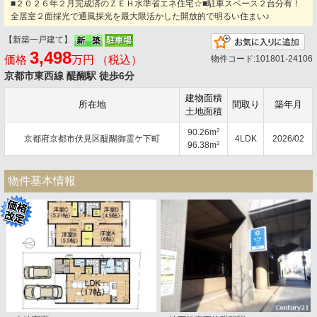
■２０２６年２月完成済のＺＥＨ水準省エネ住宅☆■駐車スペース２台分有！
全居室２面採光で通風採光を最大限活かした開放的で明るい住まい♪
【新築一戸建て】
お
3,498
価格
万円 （税込）
物件コード:101801-24106
京都市東西線 醍醐駅 徒歩6分
建物面積
所在地
間取り
築年月
土地面積
2
90.26m
京都府京都市伏見区醍醐御霊ケ下町
4LDK
2026/02
2
96.38m
物件基本情報