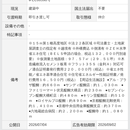
IPEC00398号
現況
建築中
国土法届出
不要
引渡時期
即引き渡し可
取引態様
仲介
設備その他
-
特記事項
-
※１５ｍ第１種高度地区 ※法２２条区域 ※司法書士・土地家
屋調査士の指定有 ※越境有 ※外構費込 ※側溝有 ※ＺＥＨ水準
省エネ住宅（ＢＥＬＳ申請の場合、税込１３２，０００円別途
要） ※仮測量土地面積：９７．５７㎡（２９．５１坪） ※木
造繊維混入セメント板葺 ※フラット３５Ｓ（金利Ａ）対応可
／適合証明書発行費用２２０，０００円（税込） ※省エネ性
能／省エネ基準適合住宅 ※住宅省エネルギー性能証明書／発
備考
行費用１６，５００円（税込） 【周辺生活施設】 ●アル・プラ
ザ醍醐：約６６０ｍ ●サンディ醍醐店：約１，０３０ｍ ●
ファミリーマート伏見醍醐大構店：約２３０ｍ ●セブンイレ
ブン醍醐大構町店：約４８０ｍ ●キリン堂醍醐店：約５１０
ｍ ●ロイヤルプロ醍醐：約８９０ｍ ●京都醍醐北郵便局：
約１，４１０ｍ ●京都中央信用金庫醍醐支店：約３７０ｍ
●六地蔵総合病院：約２，２００ｍ ●醍醐寺：約１，０８０
ｍ
公開日
2026/07/04
広告有効期限
2026/09/02