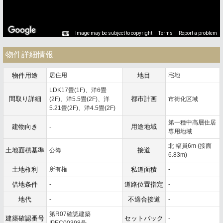
Image may be subject to copyright
Terms
Report a problem
物件詳細情報
物件用途
居住用
地目
宅地
LDK17畳(1F)、洋6畳
間取り詳細
都市計画
(2F)、洋5.5畳(2F)、洋
市街化区域
5.21畳(2F)、洋4.5畳(2F)
第一種中高層住居
建物向き
用途地域
-
専用地域
北 幅員6m (接面
土地面積基準
接道
公簿
6.83m)
土地権利
所有権
私道面積
-
借地条件
-
道路位置指定
-
地代
-
不適合接道
-
第R07確認建築
建築確認番号
セットバック
-