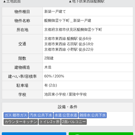
▲土地図面
▲地下鉄東西線醍醐駅
物件種目
新築一戸建て
物件名称
醍醐御霊ケ下町＿新築一戸建
所在地
京都府京都市伏見区醍醐御霊ケ下町
京都市東西線 醍醐駅 徒歩6分
交通
京都市東西線 石田駅 徒歩18分
京都市東西線 小野駅 徒歩22分
階数
2階建
建物構造
木造
建ぺい率/容積率
60% / 200%
駐車場
有 (2台)
学校
池田東小学校 / 栗陵中学校
設備・条件
ガス:都市ガス
汚水:公共下水
水道:公営水道
雑排水:公共下水
カウンターキッチン
トイレ2ヶ所
2面バルコニー