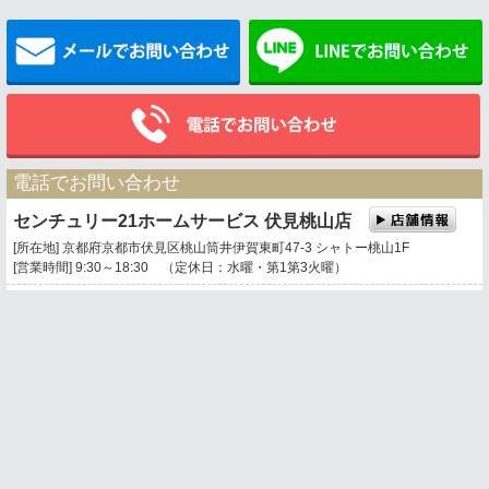
メールでお問い合わせ
電話でお問い合わせ
センチュリー21ホームサービス 伏見桃山店
[所在地] 京都府京都市伏見区桃山筒井伊賀東町47-3 シャトー桃山1F
[営業時間] 9:30～18:30 （定休日：水曜・第1第3火曜）
0120-669-021
携帯電話・PHSもご利用になれます。
トップページ
お問い合わせ
地図表示
｜京都市伏見区に密着した不動産会社、住宅の購入・不動産の売却・相続対策・土
地活用・管理・リフォームをお手伝いする専門店｜
サイトマップ
｜
センチュリー21の加盟店は、すべて独立・自営です。
Copyright © 2008
株式会社 ホームサービス
. All Rights Reserved.