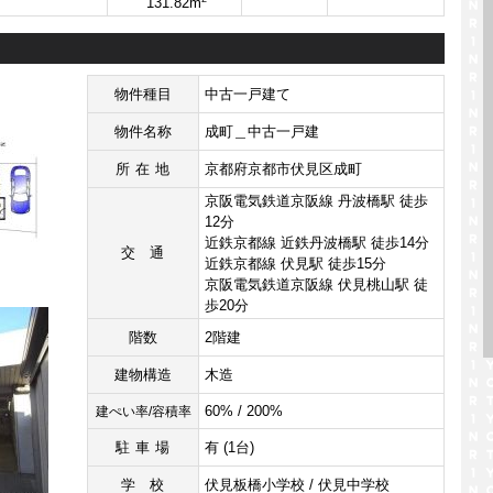
131.82m
物件種目
中古一戸建て
物件名称
成町＿中古一戸建
所在地
京都府京都市伏見区成町
京阪電気鉄道京阪線 丹波橋駅 徒歩
12分
近鉄京都線 近鉄丹波橋駅 徒歩14分
交通
近鉄京都線 伏見駅 徒歩15分
京阪電気鉄道京阪線 伏見桃山駅 徒
歩20分
階数
2階建
建物構造
木造
60% / 200%
建ぺい率/容積率
駐車場
有 (1台)
学校
伏見板橋小学校 / 伏見中学校