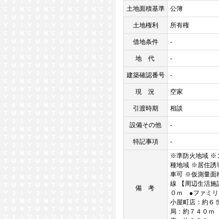
土地面積基準
公簿
土地権利
所有権
借地条件
-
地代
-
建築確認番号
-
現況
空家
引渡時期
相談
設備その他
-
特記事項
-
※準防火地域 ※
種地域 ※居住誘
車可 ※仮測量
線 【周辺生活施
備考
０ｍ ●ファミ
小屋町店：約６
局：約７４０ｍ