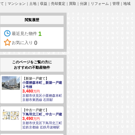
一戸建て｜マンション｜土地｜収益｜売却査定｜買取｜分譲｜リフォーム｜管理｜地域
閲覧履歴
1
最近見た物件
0
お気に入り
このページをご覧の方に
おすすめの不動産物件
【新築一戸建て】
小栗栖森本町＿新築一戸建
２号棟
3,480
万円
京都市伏見区小栗栖森本町
京都市東西線 石田駅
【中古一戸建て】
下鳥羽北三町＿中古一戸建
3,490
万円
京都市伏見区下鳥羽北三町
近鉄京都線 近鉄丹波橋駅