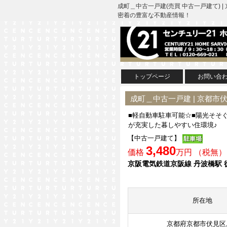
成町＿中古一戸建(売買 中古一戸建て)
密着の豊富な不動産情報！
トップページ
お問い合
成町＿中古一戸建 | 京都
■軽自動車駐車可能☆■陽光そそ
が充実した暮しやすい住環境♪
【中古一戸建て】
3,480
価格
万円 （税無）
京阪電気鉄道京阪線 丹波橋駅 
所在地
京都府京都市伏見区