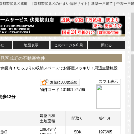
 | 京都市伏見区成町 | ［京都市伏見区の住まい情報サイト］新築一戸建て｜中古
わせ
地図表示
このページを印刷
閉じる
市伏見区成町の不動産物件
ぐ南庭有！たっぷりの収納スペースでお部屋スッキリ！周辺生活施設
お気に入りに追加
スマホ表示
物件コード:101801-24796
徒歩12分
建物面積
間取り
築年月
土地面積
2
109.49m
成町
5DK
1976/05
2