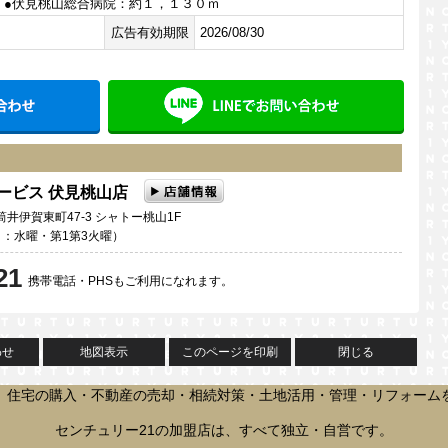
 ●伏見桃山総合病院：約１，１３０ｍ
広告有効期限
2026/08/30
メールでお問い合わせ
LINE
サービス 伏見桃山店
井伊賀東町47-3 シャトー桃山1F
定休日：水曜・第1第3火曜）
21
携帯電話・PHSもご利用になれます。
わせ
地図表示
このページを印刷
閉じる
、住宅の購入・不動産の売却・相続対策・土地活用・管理・リフォーム
センチュリー21の加盟店は、すべて独立・自営です。