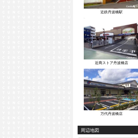
近鉄丹波橋駅
近商ストア丹波橋店
万代丹波橋店
周辺地図