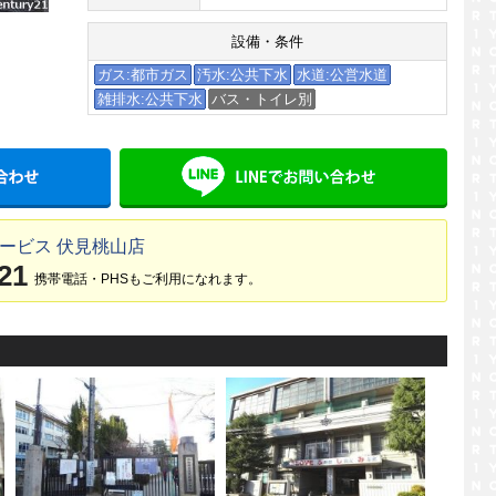
設備・条件
ガス:都市ガス
汚水:公共下水
水道:公営水道
雑排水:公共下水
バス・トイレ別
メールでお問い合わせ
LINE
ービス 伏見桃山店
21
携帯電話・PHSもご利用になれます。