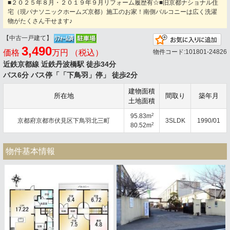
■２０２５年８月・２０１９年９月リフォーム履歴有☆■旧京都ナショナル住
宅（現パナソニックホームズ京都）施工のお家！南側バルコニーは広く洗濯
物がたくさん干せます♪
【中古一戸建て】
お
3,490
価格
万円 （税込）
物件コード:101801-24826
近鉄京都線 近鉄丹波橋駅 徒歩34分
バス6分 バス停「「下鳥羽」停」 徒歩2分
建物面積
所在地
間取り
築年月
土地面積
2
95.83m
京都府京都市伏見区下鳥羽北三町
3SLDK
1990/01
2
80.52m
物件基本情報