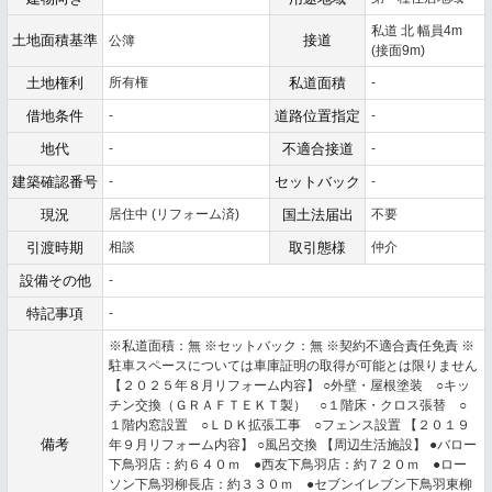
私道 北 幅員4m
土地面積基準
接道
公簿
(接面9m)
土地権利
所有権
私道面積
-
借地条件
-
道路位置指定
-
地代
-
不適合接道
-
建築確認番号
-
セットバック
-
現況
居住中 (リフォーム済)
国土法届出
不要
引渡時期
相談
取引態様
仲介
設備その他
-
特記事項
-
※私道面積：無 ※セットバック：無 ※契約不適合責任免責 ※
駐車スペースについては車庫証明の取得が可能とは限りません
【２０２５年８月リフォーム内容】 ○外壁・屋根塗装 ○キッ
チン交換（ＧＲＡＦＴＥＫＴ製） ○１階床・クロス張替 ○
１階内窓設置 ○ＬＤＫ拡張工事 ○フェンス設置 【２０１９
備考
年９月リフォーム内容】 ○風呂交換 【周辺生活施設】 ●バロー
下鳥羽店：約６４０ｍ ●西友下鳥羽店：約７２０ｍ ●ロー
ソン下鳥羽柳長店：約３３０ｍ ●セブンイレブン下鳥羽東柳