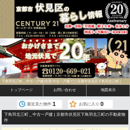
下鳥羽北三町＿中古一戸建(売買 中古一戸建て) | 京都市伏見区下鳥羽北三町 |
トップページ
お問い合わせ
地図表示
1
0
最近見た物件
お気に入り
下鳥羽北三町＿中古一戸建 | 京都市伏見区下鳥羽北三町の不動産物
件