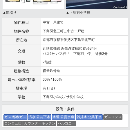
▲間取り
▲下鳥羽小学校
物件種目
中古一戸建て
物件名称
下鳥羽北三町＿中古一戸建
所在地
京都府京都市伏見区下鳥羽北三町
近鉄京都線 近鉄丹波橋駅 徒歩34分
交通
バス6分 バス停「「下鳥羽」停」 徒歩2分
階数
2階建
建物構造
軽量鉄骨造
建ぺい率/容積率
60% / 160%
駐車場
有 (1台)
学校
下鳥羽小学校 / 伏見中学校
設備・条件
ガス:都市ガス
汚水:公共下水
水道:公営水道
雑排水:公共下水
ガスコンロ
コンロ三口
カウンターキッチン
バルコニー