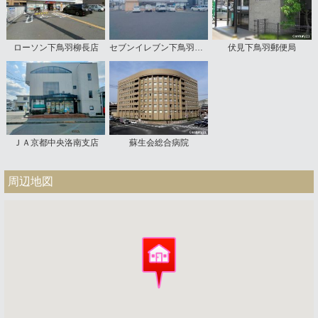
ローソン下鳥羽柳長店
セブンイレブン下鳥羽東柳長町店
伏見下鳥羽郵便局
ＪＡ京都中央洛南支店
蘇生会総合病院
周辺地図