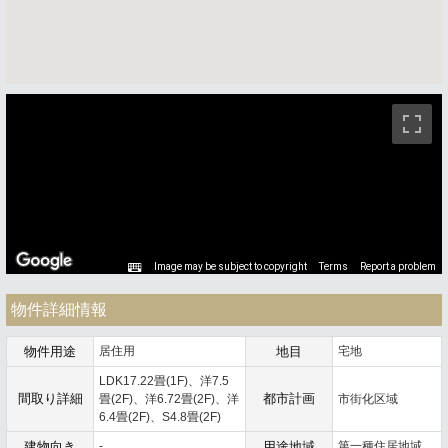
ストリートビュー未対応エリアです。
Image may be subject to copyright
Terms
Report a problem
物件詳細情報
物件用途
居住用
地目
宅地
LDK17.22畳(1F)、洋7.5
間取り詳細
都市計画
畳(2F)、洋6.72畳(2F)、洋
市街化区域
6.4畳(2F)、S4.8畳(2F)
建物向き
-
用途地域
第一種住居地域