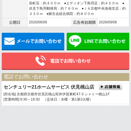
長町店：約４００ｍ ●エディオン下鳥羽店：約４５０ｍ ●
伏見下鳥羽郵便局：約７６０ｍ ●ＪＡ京都中央洛南支店：約
３３０ｍ ●蘇生会総合病院：約８００ｍ
公開日
2026/06/08
広告有効期限
2026/09/06
メールでお問い合わせ
電話でお問い合わせ
センチュリー21ホームサービス 伏見桃山店
[所在地] 京都府京都市伏見区桃山筒井伊賀東町47-3 シャトー桃山1F
[営業時間] 9:30～18:30 （定休日：水曜・第1第3火曜）
0120-669-021
携帯電話・PHSもご利用になれます。
トップページ
お問い合わせ
地図表示