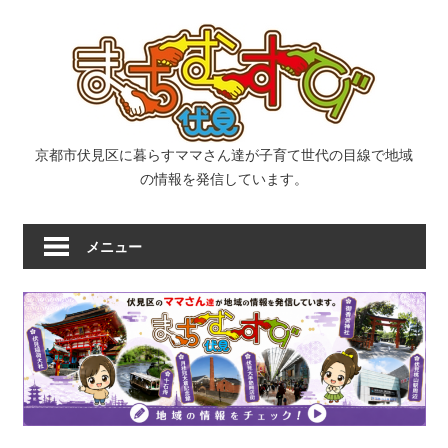
コ
ま
ン
テ
ン
ち
ツ
へ
む
京都市伏見区に暮らすママさん達が子育て世代の目線で地域
ス
の情報を発信しています。
キ
す
ッ
メニュー
プ
び
｜
京
都