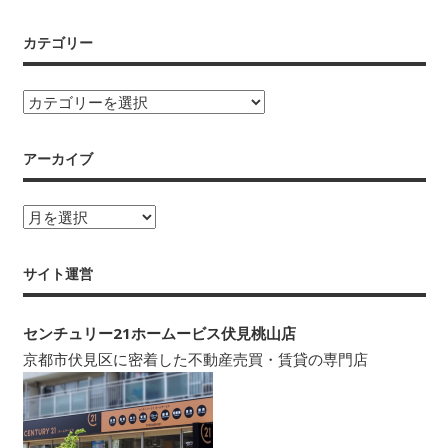
カテゴリー
カ
テ
ゴ
アーカイブ
リ
ー
ア
ー
カ
サイト運営
イ
ブ
センチュリー21ホームービス伏見桃山店
京都市伏見区に密着した不動産売買・賃貸の専門店