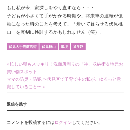
もし私が今、家探しをやり直すなら・・・
子どもが小さくて手がかかる時期や、将来車の運転が億
劫になった時のことを考えて、「歩いて暮らせる伏見桃
山」を真剣に検討するかもしれません（笑）。
伏見大手筋商店街
伏見桃山
環境
通学路
前
忙しい朝もスッキリ！洗面所周りの「神」収納術＆地元お
投
買い物スポット
の
次
ママの防災・防犯 〜伏見区で子育て中の私が、ゆるっと意
記
稿
の
識していること〜
事:
ナ
記
事:
ビ
返信を残す
ゲ
コメントを投稿するには
ログイン
してください。
ー