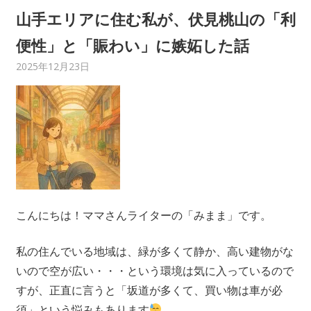
山手エリアに住む私が、伏見桃山の「利
市
便性」と「賑わい」に嫉妬した話
伏
2025年12月23日
C21 Home Service
グルメ
,
ショップ＆サービス
,
その他
,
ママさんライ
ター
,
みまま
,
地域情報
見
区
編
こんにちは！ママさんライターの「みまま」です。
私の住んでいる地域は、緑が多くて静か、高い建物がな
いので空が広い・・・という環境は気に入っているので
すが、正直に言うと「坂道が多くて、買い物は車が必
須」という悩みもあります