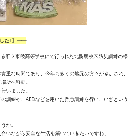
した♪】
━━
ている府立東稜高等学校にて行われた北醍醐校区防災訓練の様
の貴重な時間であり、今年も多くの地元の方々が参加され、
難場所へ移動。
を行いました。
の訓練や、AEDなどを用いた救急訓練を行い、いざという
ょうか。
え合いながら安全な生活を築いていきたいですね。