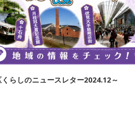
都
市
伏
見
区
くらしのニュースレター2024.12～
編