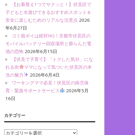
【お着替え1つでサクッと！】伏見区で
子どもと水遊びできるおすすめスポット＆
安全に楽しむためのリアルな注意点
2026
年6月27日
ゴミ箱ポイは絶対NG！京都市伏見区の
モバイルバッテリー回収場所と膨らんだ電
池の恐怖
2026年6月15日
【伏見で子育て】「トクした気分」にな
れる街
ママになって気づいた伏見区の本
当の魅力
2026年6月4日
ワーキングママ必見！伏見区の病児保
育・緊急サポートサービス
2026年5月
16日
カテゴリー
カ