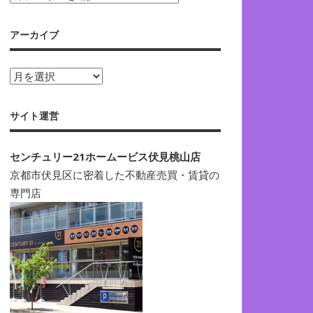
テ
ゴ
アーカイブ
リ
ー
ア
ー
カ
サイト運営
イ
ブ
センチュリー21ホームービス伏見桃山店
京都市伏見区に密着した不動産売買・賃貸の
専門店