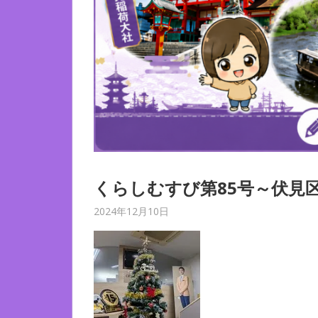
くらしむすび第85号～伏見区
2024年12月10日
C21 Home Service
くらし結び【Newsletter】