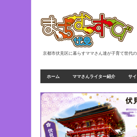
コ
ン
テ
ン
ツ
へ
ス
京都市伏見区に暮らすママさん達が子育て世代
キ
ッ
プ
ホーム
ママさんライター紹介
サイ