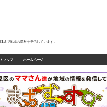
ま
ち
む
の目線で地域の情報を発信しています。
す
トマップ
ホームページ
び
｜
京