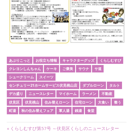
あぷりこっと
お役立ち情報
キャラクターグッズ
くらしむすび
クレヨンしんちゃん
ケーキ
ご褒美
サウナ
サ道
シュークリーム
スイーツ
センチュリー21ホームサービス伏見桃山店
ダブルローン
タルト
デカ盛り
ニュースレター
マイホーム
ラーメン
不動産
伏見区
伏見桃山
住み替えローン
住宅ローン
大食い
整う
町湯
秋の住み替えフェア
軍人湯
銭湯
食堂
前
くらしむすび第57号 ～伏見区くらしのニュースレター