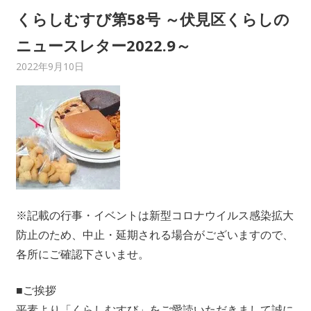
くらしむすび第58号 ～伏見区くらしの
市
ニュースレター2022.9～
伏
2022年9月10日
C21 Home Service
くらし結び【Newsletter】
見
区
編
※記載の行事・イベントは新型コロナウイルス感染拡大
防止のため、中止・延期される場合がございますので、
各所にご確認下さいませ。
■ご挨拶
平素より「くらしむすび」をご愛読いただきまして誠に