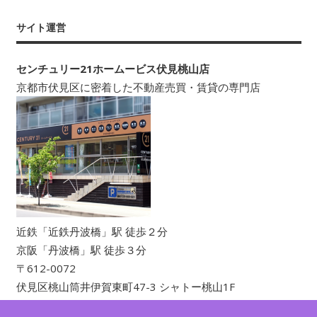
ー
カ
サイト運営
イ
ブ
センチュリー21ホームービス伏見桃山店
京都市伏見区に密着した不動産売買・賃貸の専門店
近鉄「近鉄丹波橋」駅 徒歩２分
京阪「丹波橋」駅 徒歩３分
〒612-0072
伏見区桃山筒井伊賀東町47-3 シャトー桃山1F