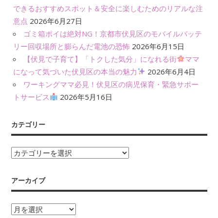
できるおすすめスポット＆安全に楽しむためのリアルな注
意点
2026年6月27日
ゴミ箱ポイは絶対NG！京都市伏見区のモバイルバッテ
リー回収場所と膨らんだ電池の恐怖
2026年6月15日
【伏見で子育て】「トクした気分」になれる街
ママ
になって気づいた伏見区の本当の魅力
2026年6月4日
ワーキングママ必見！伏見区の病児保育・緊急サポー
トサービス
2026年5月16日
カテゴリー
カ
テ
ゴ
アーカイブ
リ
ー
ア