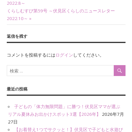
投
2022.8～
の
次
くらしむすび第59号 ～伏見区くらしのニュースレター
記
稿
の
2022.10～
事:
ナ
記
事:
ビ
返信を残す
ゲ
コメントを投稿するには
ログイン
してください。
ー
シ
ョ
最近の投稿
ン
子どもの「体力無限問題」に勝つ！伏見区ママが選ぶ
リアル夏休みお出かけスポット3選【2026年】
2026年7月
27日
【お着替え1つでサクッと！】伏見区で子どもと水遊び