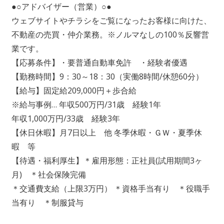
●○アドバイザー（営業）○●
ウェブサイトやチラシをご覧になったお客様に向けた、
不動産の売買・仲介業務。※ノルマなしの100％反響営
業です。
【応募条件】・要普通自動車免許 ・経験者優遇
【勤務時間】9：30～18：30（実働8時間/休憩60分）
【給与】固定給209,000円＋歩合給
※給与事例… 年収500万円/31歳 経験1年
年収1,000万円/33歳 経験3年
【休日休暇】月7日以上 他 冬季休暇・ＧＷ・夏季休
暇 等
【待遇・福利厚生】＊雇用形態：正社員(試用期間3ヶ
月) ＊社会保険完備
＊交通費支給（上限3万円） ＊資格手当有り ＊役職手
当有り ＊制服貸与