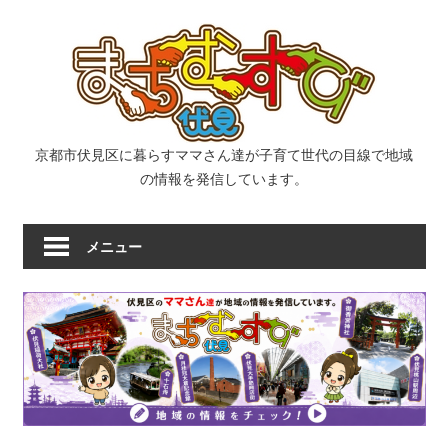
コ
ま
ン
テ
ン
ち
ツ
へ
む
京都市伏見区に暮らすママさん達が子育て世代の目線で地域
ス
の情報を発信しています。
キ
す
ッ
メニュー
プ
び
｜
京
都