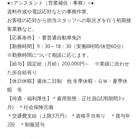
●○アシスタント（営業補佐・事務）○●
資料作成や電話応対などの事務作業、
お客様の応対から担当スタッフへの取次ぎを行う初期接
客業務など。
【応募条件】・要普通自動車免許
【勤務時間】9：30～18：30（実働8時間/休憩60分）
※勤務時間について相談に応じます。
【給与】固定給（月給）200,000円～ ※業績に合わせ
た歩合給有り
【休日休暇】週休二日制 他 冬季休暇・ＧＷ・夏季休
暇 等
【待遇・福利厚生】＊雇用形態：正社員(試用期間3ヶ
月) ＊社会保険完備
＊交通費支給（上限3万円） ＊資格手当有り ＊賞与年
2回 ＊制服貸与