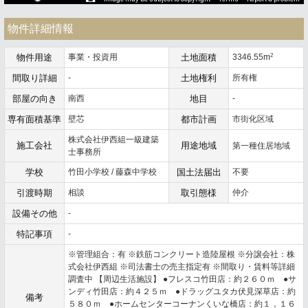
物件詳細情報
2
物件用途
事業・投資用
土地面積
3346.55m
間取り詳細
-
土地権利
所有権
部屋の向き
南西
地目
-
専有面積基準
壁芯
都市計画
市街化区域
株式会社伊西組一級建築
施工会社
用途地域
第一種住居地域
士事務所
学校
竹田小学校 / 藤森中学校
国土法届出
不要
引渡時期
相談
取引態様
仲介
設備その他
-
特記事項
-
※管理組合：有 ※鉄筋コンクリート造陸屋根 ※分譲会社：株
式会社伊西組 ※司法書士の売主指定有 ※間取り・賃料等詳細
調査中 【周辺生活施設】 ●フレスコ竹田店：約２６０ｍ ●サ
ンディ竹田店：約４２５ｍ ●ドラッグユタカ伏見深草店：約
備考
５８０ｍ ●ホームセンターコーナンくいな橋店：約１，１６