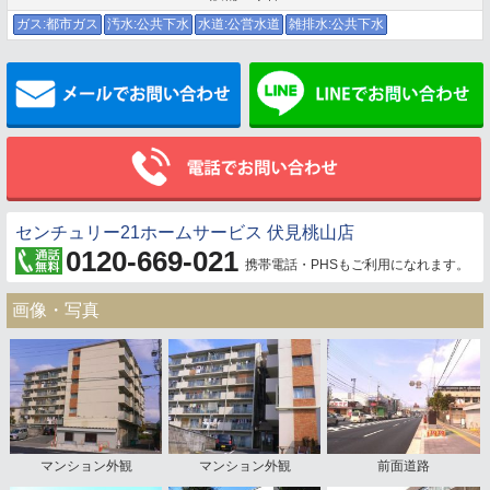
ガス:都市ガス
汚水:公共下水
水道:公営水道
雑排水:公共下水
メールでお問い合わせ
センチュリー21ホームサービス 伏見桃山店
0120-669-021
携帯電話・PHSもご利用になれます。
画像・写真
マンション外観
マンション外観
前面道路