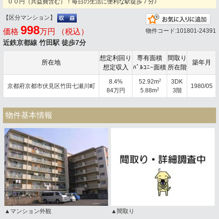
００円（共益費含む）！毎日の生活に便利な駅徒歩７分♪
【区分マンション】
お
998
価格
万円 （税込）
物件コード:101801-24391
近鉄京都線 竹田駅 徒歩7分
想定利回り
専有面積
間取り
所在地
築年月
想定収入
ﾊﾞﾙｺﾆｰ面積
所在階
2
8.4%
52.92m
3DK
京都府京都市伏見区竹田七瀬川町
1980/05
2
84万円
5.88m
3階
物件基本情報
▲マンション外観
▲間取り