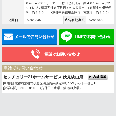
０ｍ ●ファミリーマート竹田七瀬川店：約４０５ｍ ●セブ
ンイレブン深草西浦８丁目店：約６５５ｍ ●京都小久保郵便
局：約３３０ｍ ●京都中央信用金庫竹田南支店：約３５５ｍ
公開日
2026/03/07
広告有効期限
2026/09/03
メールでお問い合わせ
電話でお問い合わせ
センチュリー21ホームサービス 伏見桃山店
[所在地] 京都府京都市伏見区桃山筒井伊賀東町47-3 シャトー桃山1F
[営業時間] 9:30～18:30 （定休日：水曜・第1第3火曜）
0120-669-021
携帯電話・PHSもご利用になれます。
トップページ
お問い合わせ
地図表示