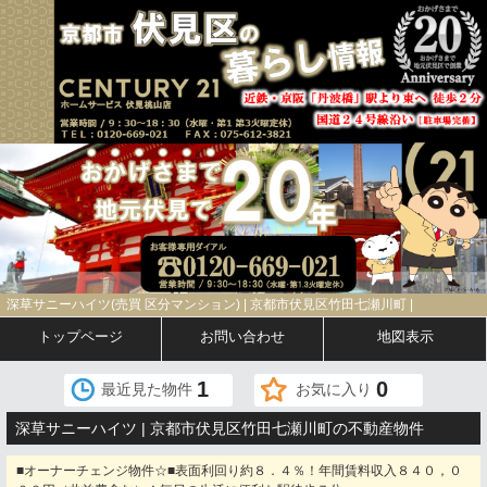
深草サニーハイツ(売買 区分マンション) | 京都市伏見区竹田七瀬川町 |
トップページ
お問い合わせ
地図表示
1
0
最近見た物件
お気に入り
深草サニーハイツ | 京都市伏見区竹田七瀬川町の不動産物件
■オーナーチェンジ物件☆■表面利回り約８．４％！年間賃料収入８４０，０