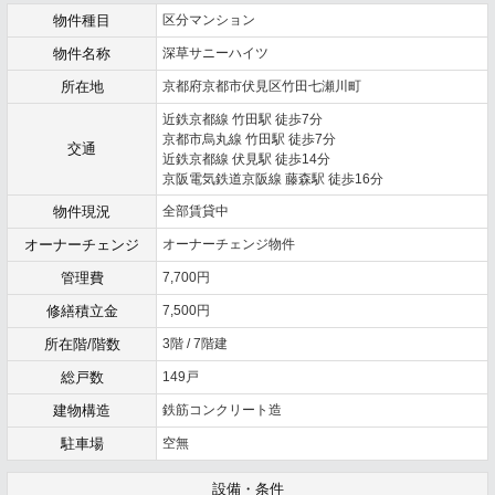
物件種目
区分マンション
物件名称
深草サニーハイツ
所在地
京都府京都市伏見区竹田七瀬川町
近鉄京都線 竹田駅 徒歩7分
京都市烏丸線 竹田駅 徒歩7分
交通
近鉄京都線 伏見駅 徒歩14分
京阪電気鉄道京阪線 藤森駅 徒歩16分
物件現況
全部賃貸中
オーナーチェンジ
オーナーチェンジ物件
管理費
7,700円
修繕積立金
7,500円
所在階/階数
3階 / 7階建
総戸数
149戸
建物構造
鉄筋コンクリート造
駐車場
空無
設備・条件