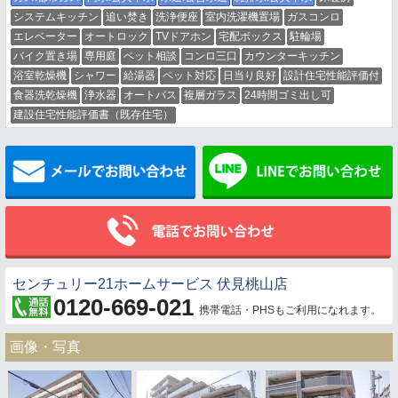
システムキッチン
追い焚き
洗浄便座
室内洗濯機置場
ガスコンロ
エレベーター
オートロック
TVドアホン
宅配ボックス
駐輪場
バイク置き場
専用庭
ペット相談
コンロ三口
カウンターキッチン
浴室乾燥機
シャワー
給湯器
ペット対応
日当り良好
設計住宅性能評価付
食器洗乾燥機
浄水器
オートバス
複層ガラス
24時間ゴミ出し可
建設住宅性能評価書（既存住宅）
メールでお問い合わせ
センチュリー21ホームサービス 伏見桃山店
0120-669-021
携帯電話・PHSもご利用になれます。
画像・写真