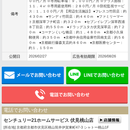
００円／月 ※専用駐車場：９，０００円／月 ※テラス面積：
１１．４㎡ ※専用庭使用料：２８０円／月 ※防犯監視サービ
ス：１，１００円／月 【周辺生活施設】 ●フレスコ竹田店：約
備考
４３０ｍ ●サンディ竹田店：約４４０ｍ ●ファミリーマー
ト京都深草フチ町店：約３２０ｍ ●セブンイレブン深草西浦
８丁目店：約５５０ｍ ●ドラッグユタカ伏見深草店：約７２
０ｍ ●コーナンくいな橋店：約１，４８０ｍ ●京都小久保
郵便局：約３５０ｍ ●京都中央信用金庫竹田南支店：約５６
０ｍ ●京都銀行藤森支店約８６０ｍ ●京都医療センター：
約１，１５０ｍ
公開日
2026/02/27
広告有効期限
2026/08/26
メールでお問い合わせ
電話でお問い合わせ
センチュリー21ホームサービス 伏見桃山店
[所在地] 京都府京都市伏見区桃山筒井伊賀東町47-3 シャトー桃山1F