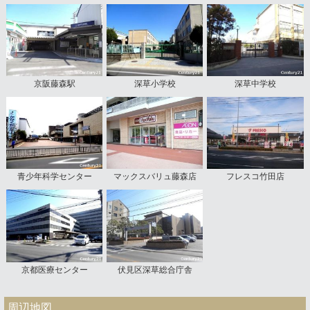
京阪藤森駅
深草小学校
深草中学校
青少年科学センター
マックスバリュ藤森店
フレスコ竹田店
京都医療センター
伏見区深草総合庁舎
周辺地図