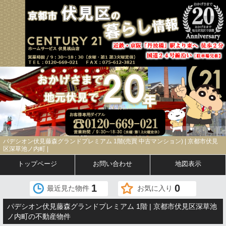
パデシオン伏見藤森グランドプレミアム 1階(売買 中古マンション) | 京都市伏見
区深草池ノ内町 |
トップページ
お問い合わせ
地図表示
1
0
最近見た物件
お気に入り
パデシオン伏見藤森グランドプレミアム 1階 | 京都市伏見区深草池
ノ内町の不動産物件