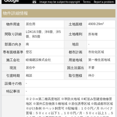
Image may be subject to copyright
Terms
Report a problem
物件詳細情報
2
物件用途
居住用
土地面積
4909.29m
LDK16.5畳、洋6畳、洋5
間取り詳細
土地権利
所有権
畳、和5畳
部屋の向き
南
地目
-
専有面積基準
壁芯
都市計画
市街化区域
施工会社
睦備建設株式会社
用途地域
第一種住居地域
現況
居住中
国土法届出
不要
引渡時期
相談
取引態様
仲介
設備その他
-
特記事項
-
※２０ｍ第二種高度地区 ※準防火地域 ※町並み型建造物修景
地区 ※屋外広告物第５種地域 ※居住誘導区域 ※既成都市区域
※がけ条例 ※ペット飼育可 ※駐輪場：１００円／月 ※バイク
置場：５０ｃｃｃ以下１，１００円／月・５０ｃｃ以上１，５