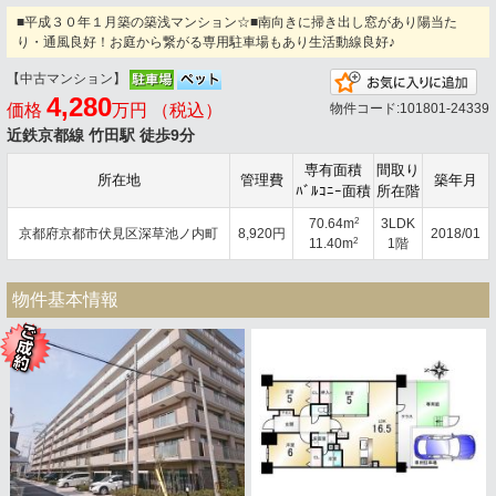
■平成３０年１月築の築浅マンション☆■南向きに掃き出し窓があり陽当た
り・通風良好！お庭から繋がる専用駐車場もあり生活動線良好♪
【中古マンション】
お
4,280
価格
万円 （税込）
物件コード:101801-24339
近鉄京都線 竹田駅 徒歩9分
専有面積
間取り
所在地
管理費
築年月
ﾊﾞﾙｺﾆｰ面積
所在階
2
70.64m
3LDK
京都府京都市伏見区深草池ノ内町
8,920円
2018/01
2
11.40m
1階
物件基本情報