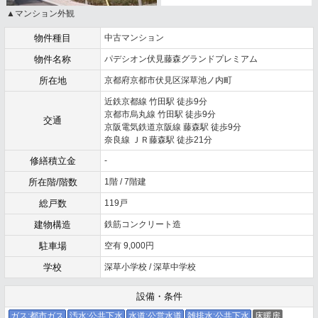
▲マンション外観
物件種目
中古マンション
物件名称
パデシオン伏見藤森グランドプレミアム
所在地
京都府京都市伏見区深草池ノ内町
近鉄京都線 竹田駅 徒歩9分
京都市烏丸線 竹田駅 徒歩9分
交通
京阪電気鉄道京阪線 藤森駅 徒歩9分
奈良線 ＪＲ藤森駅 徒歩21分
修繕積立金
-
所在階/階数
1階 / 7階建
総戸数
119戸
建物構造
鉄筋コンクリート造
駐車場
空有 9,000円
学校
深草小学校 / 深草中学校
設備・条件
ガス:都市ガス
汚水:公共下水
水道:公営水道
雑排水:公共下水
床暖房