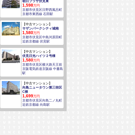
朝日プラザ伏見東
1,598
万円
京都市伏見区日野西風呂町
京都市東西線 石田駅
【中古マンション】
サザンパークシティ城南
1,580
万円
京都市伏見区中島河原田町
近鉄京都線 伏見駅
【中古マンション】
伏見日光ハイツ２号棟
1,580
万円
京都市伏見区横大路天王前
京阪電気鉄道京阪線 中書島
駅
でお問い合わせ
【中古マンション】
向島ニュータウン第三街区
C棟
1,699
万円
京都市伏見区向島二ノ丸町
近鉄京都線 向島駅