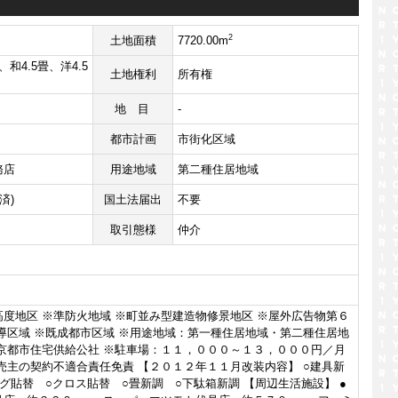
2
土地面積
7720.00m
、和4.5畳、洋4.5
土地権利
所有権
地目
-
都市計画
市街化区域
務店
用途地域
第二種住居地域
済)
国土法届出
不要
取引態様
仲介
度地区 ※準防火地域 ※町並み型建造物修景地区 ※屋外広告物第６
導区域 ※既成都市区域 ※用途地域：第一種住居地域・第二種住居地
：京都市住宅供給公社 ※駐車場：１１，０００～１３，０００円／月
売主の契約不適合責任免責 【２０１２年１１月改装内容】 ○建具新
グ貼替 ○クロス貼替 ○畳新調 ○下駄箱新調 【周辺生活施設】 ●