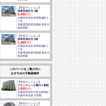
【中古マンション】
深草西浦住宅 3階
2,490
万円
京都市伏見区深草西浦町２
丁目
京阪電気鉄道京阪線 龍谷大
前深草駅
【中古マンション】
深草西浦住宅 3階
1,480
万円
京都市伏見区深草西浦町２
丁目
京阪電気鉄道京阪線 龍谷大
前深草駅
このページをご覧の方に
おすすめの不動産物件
【中古マンション】
グランデュール鴨川３番館
1,600
万円
京都市伏見区中島河原田町
京都市烏丸線 竹田駅
【中古マンション】