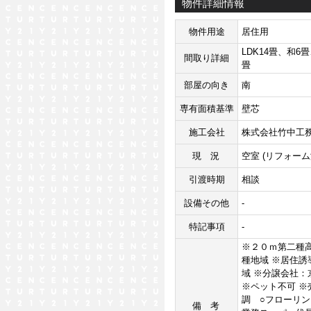
物件詳細情報
物件用途
居住用
LDK14畳、和6畳
間取り詳細
畳
部屋の向き
南
専有面積基準
壁芯
施工会社
株式会社竹中工
現況
空室 (リフォーム
引渡時期
相談
設備その他
-
特記事項
-
※２０ｍ第二種高
種地域 ※居住誘
域 ※分譲会社
※ペット不可 ※
調 ○フローリン
備考