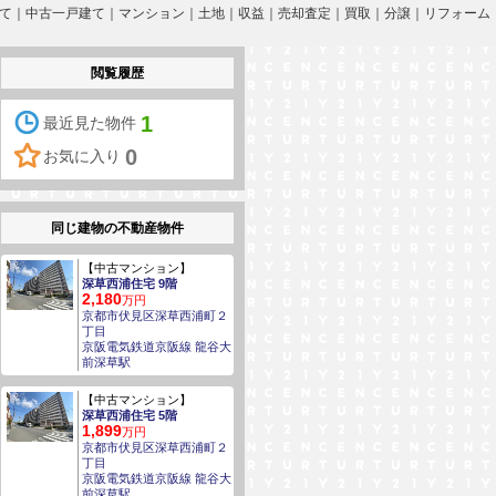
築一戸建て｜中古一戸建て｜マンション｜土地｜収益｜売却査定｜買取｜分譲｜リフォーム
閲覧履歴
1
最近見た物件
0
お気に入り
同じ建物の不動産物件
【中古マンション】
深草西浦住宅 9階
2,180
万円
京都市伏見区深草西浦町２
丁目
京阪電気鉄道京阪線 龍谷大
前深草駅
【中古マンション】
深草西浦住宅 5階
1,899
万円
京都市伏見区深草西浦町２
丁目
京阪電気鉄道京阪線 龍谷大
前深草駅