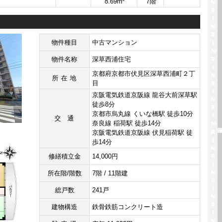
8.69m
7階
物件種目
中古マンション
物件名称
深草西浦住宅
京都府京都市伏見区深草西浦町２丁
所在地
目
京阪電気鉄道京阪線 龍谷大前深草駅
徒歩8分
京都市烏丸線 くいな橋駅 徒歩10分
交通
奈良線 稲荷駅 徒歩14分
京阪電気鉄道京阪線 伏見稲荷駅 徒
歩14分
修繕積立金
14,000円
所在階/階数
7階 / 11階建
総戸数
241戸
建物構造
鉄骨鉄筋コンクリート造