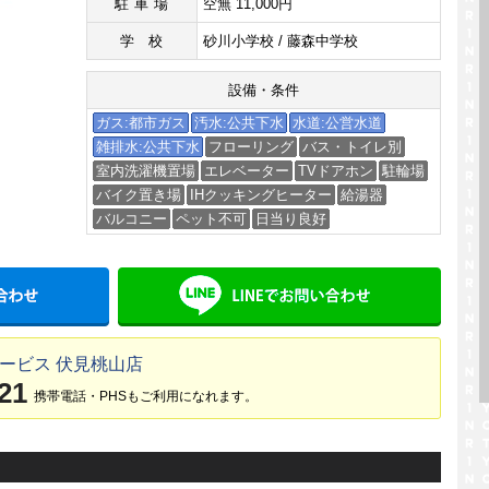
駐車場
空無 11,000円
学校
砂川小学校 / 藤森中学校
設備・条件
ガス:都市ガス
汚水:公共下水
水道:公営水道
雑排水:公共下水
フローリング
バス・トイレ別
室内洗濯機置場
エレベーター
TVドアホン
駐輪場
バイク置き場
IHクッキングヒーター
給湯器
バルコニー
ペット不可
日当り良好
メールでお問い合わせ
LINE
ービス 伏見桃山店
21
携帯電話・PHSもご利用になれます。