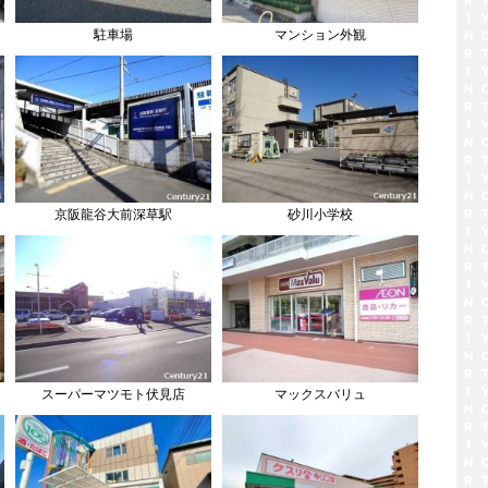
駐車場
マンション外観
京阪龍谷大前深草駅
砂川小学校
スーパーマツモト伏見店
マックスバリュ