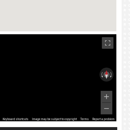
です。
Image may be subject to copyright
Terms
Report a problem
Keyboard shortcuts