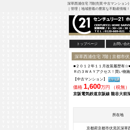
深草西浦住宅 7階(売買 中古マンショ
｜管理｜地域密着の豊富な不動産情報！
トップページ
お問い合
深草西浦住宅 7階 | 京都
■２０１２年１１月改装履歴有☆
Ｒの３ＷＡＹアクセス！買い物施
【中古マンション】
1,600
価格
万円 （税無）
京阪電気鉄道京阪線 龍谷大前深
所在地
京都府京都市伏見区深草