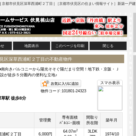
ン) | 京都市伏見区深草西浦町２丁目 | ［京都市伏見区の住まい情報サイト］新
わせ
地図表示
このページを印刷
閉じる
市伏見区深草西浦町２丁目の不動産物件
■南向きバルコニーから陽光そそぐ陽だまり空間！地下鉄・京阪・Ｊ
設が徒歩５分圏内の便利な立地♪
お気に入りに追加
スマホ表示
物件コード:101801-24323
草駅 徒歩8分
専有面積
間取り
管理費
築年月
ﾊﾞﾙｺﾆｰ面積
所在階
2
64.07m
3LDK
西浦町２丁目
6,000円
1974/10
2