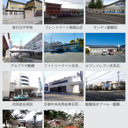
春日丘中学校
フレンドマート御蔵山店
サンディ醍醐店
アルプラザ醍醐
ファミリーマート伏見日野西風呂店
セブンイレブン伏見石田大山店
武田総合病院
京都中央信用金庫石田支店
醍醐温水プール・醍醐図書館