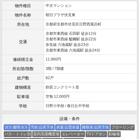
物件種目
中古マンション
物件名称
朝日プラザ伏見東
所在地
京都府京都市伏見区日野西風呂町
京都市東西線 石田駅 徒歩12分
京都市東西線 醍醐駅 徒歩22分
交通
奈良線 六地蔵駅 徒歩23分
京都市東西線 六地蔵駅 徒歩24分
修繕積立金
11,960円
所在階/階数
3階 / 7階建
総戸数
82戸
建物構造
鉄筋コンクリート造
駐車場
空無 12,000円
学校
日野小学校 / 春日丘中学校
設備・条件
ガス:都市ガス
汚水:公共下水
水道:公営水道
雑排水:公共下水
フローリング
バス・トイレ別
室内洗濯機置場
エレベーター
TVドアホン
駐輪場