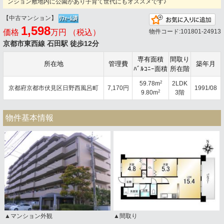
ンション敷地内に公園があり子育て世代にもオススメです♪
【中古マンション】
お
1,598
価格
万円 （税込）
物件コード:101801-24913
京都市東西線 石田駅 徒歩12分
専有面積
間取り
所在地
管理費
築年月
ﾊﾞﾙｺﾆｰ面積
所在階
2
59.78m
2LDK
京都府京都市伏見区日野西風呂町
7,170円
1991/08
2
9.80m
3階
物件基本情報
▲マンション外観
▲間取り