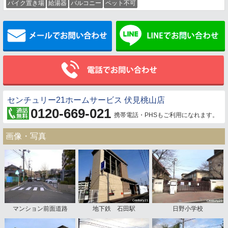
バイク置き場
給湯器
バルコニー
ペット不可
メールでお問い合わせ
センチュリー21ホームサービス 伏見桃山店
0120-669-021
携帯電話・PHSもご利用になれます。
画像・写真
マンション前面道路
地下鉄 石田駅
日野小学校