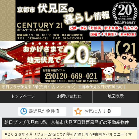
朝日プラザ伏見東 3階(売買 中古マンション) | 京都市伏見区日野西風呂町 |
トップページ
お問い合わせ
地図表示
1
0
最近見た物件
お気に入り
朝日プラザ伏見東 3階 | 京都市伏見区日野西風呂町の不動産物件
■２０２６年４月リフォーム済につき即引き渡し可☆■東向きバルコニー！マ