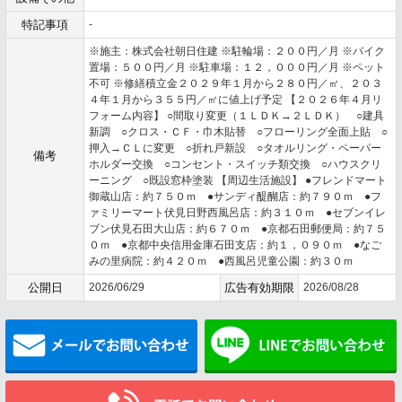
特記事項
-
※施主：株式会社朝日住建 ※駐輪場：２００円／月 ※バイク
置場：５００円／月 ※駐車場：１２，０００円／月 ※ペット
不可 ※修繕積立金２０２９年１月から２８０円／㎡、２０３
４年１月から３５５円／㎡に値上げ予定 【２０２６年４月リ
フォーム内容】 ○間取り変更（１ＬＤＫ→２ＬＤＫ） ○建具
新調 ○クロス・ＣＦ・巾木貼替 ○フローリング全面上貼 ○
押入→ＣＬに変更 ○折れ戸新設 ○タオルリング・ペーパー
備考
ホルダー交換 ○コンセント・スイッチ類交換 ○ハウスクリ
ーニング ○既設窓枠塗装 【周辺生活施設】 ●フレンドマート
御蔵山店：約７５０ｍ ●サンディ醍醐店：約７９０ｍ ●フ
ァミリーマート伏見日野西風呂店：約３１０ｍ ●セブンイレ
ブン伏見石田大山店：約６７０ｍ ●京都石田郵便局：約７５
０ｍ ●京都中央信用金庫石田支店：約１，０９０ｍ ●なご
みの里病院：約４２０ｍ ●西風呂児童公園：約３０ｍ
公開日
2026/06/29
広告有効期限
2026/08/28
メールでお問い合わせ