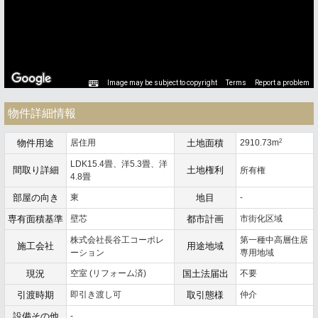
Image may be subject to copyright
Terms
Report a problem
物件詳細情報
2
物件用途
居住用
土地面積
2910.73m
LDK15.4畳、洋5.3畳、洋
間取り詳細
土地権利
所有権
4.8畳
部屋の向き
東
地目
-
専有面積基準
壁芯
都市計画
市街化区域
株式会社長谷工コーポレ
第一種中高層住居
施工会社
用途地域
ーション
専用地域
現況
空室 (リフォーム済)
国土法届出
不要
引渡時期
即引き渡し可
取引態様
仲介
設備その他
-