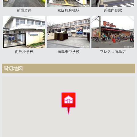
前面道路
京阪観月橋駅
近鉄向島駅
向島小学校
向島東中学校
フレスコ向島店
周辺地図