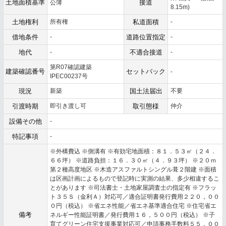
土地面積基準
接道
公簿
8.15m)
土地権利
所有権
私道面積
-
借地条件
-
道路位置指定
-
地代
-
不適合接道
-
第R07確認建築
建築確認番号
セットバック
-
IPEC00237号
現況
新築
国土法届出
不要
引渡時期
即引き渡し可
取引態様
仲介
設備その他
-
特記事項
-
※外構費込 ※側溝有 ※有効宅地面積：８１．５３㎡（２４．
６６坪） ※道路負担：１６．３０㎡（４．９３坪） ※２０ｍ
第２種高度地区 ※木造アスファルトシングル葺２階建 ※面積
は区画計画によるもので登記時に実測の結果、多少相違するこ
とがあります ※司法書士・土地家屋調査士の指定有 ※フラッ
ト３５Ｓ（金利Ａ）対応可／適合証明書発行費用２２０，００
０円（税込） ※省エネ性能／省エネ基準適合住宅 ※住宅省エ
備考
ネルギー性能証明書／発行費用１６，５００円（税込） ※子
育てグリーン住宅支援事業対応可／申請事務手数料５５，００