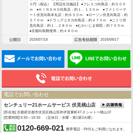
０円（税込） 【周辺生活施設】 ●フレスコ向島店：約５００
ｍ ●ＫＩＮＳＨＯ向島店：約１，１３０ｍ ●ファミリーマ
ート伏見向島本丸店：約６５０ｍ ●ローソン伏見向島店：約
５７０ｍ ●ドラッグユタカ向島店：約４７０ｍ ●ニトリ伏
見向島店：約１，２８０ｍ ●むかいじま病院：約７００ｍ
●京都向島郵便局：約４８０ｍ
公開日
2026/07/18
広告有効期限
2026/08/17
メールでお問い合わせ
電話でお問い合わせ
センチュリー21ホームサービス 伏見桃山店
[所在地] 京都府京都市伏見区桃山筒井伊賀東町47-3 シャトー桃山1F
[営業時間] 9:30～18:30 （定休日：水曜・第1第3火曜）
0120-669-021
携帯電話・PHSもご利用になれます。