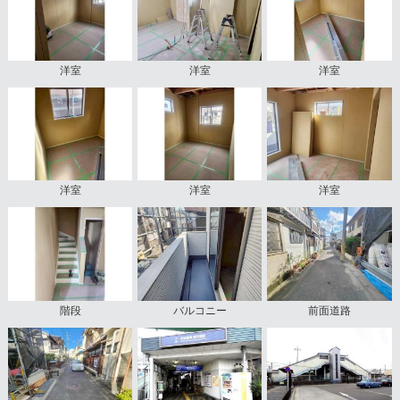
洋室
洋室
洋室
洋室
洋室
洋室
階段
バルコニー
前面道路