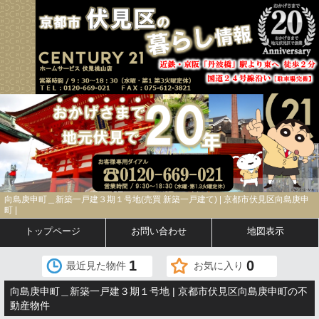
向島庚申町＿新築一戸建３期１号地(売買 新築一戸建て) | 京都市伏見区向島庚申
町 |
トップページ
お問い合わせ
地図表示
1
0
最近見た物件
お気に入り
向島庚申町＿新築一戸建３期１号地 | 京都市伏見区向島庚申町の不
動産物件