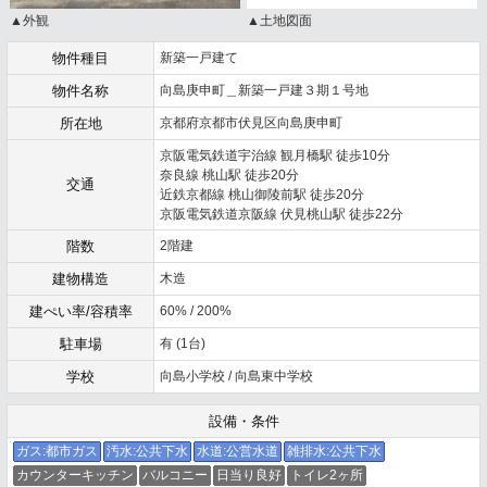
▲外観
▲土地図面
物件種目
新築一戸建て
物件名称
向島庚申町＿新築一戸建３期１号地
所在地
京都府京都市伏見区向島庚申町
京阪電気鉄道宇治線 観月橋駅 徒歩10分
奈良線 桃山駅 徒歩20分
交通
近鉄京都線 桃山御陵前駅 徒歩20分
京阪電気鉄道京阪線 伏見桃山駅 徒歩22分
階数
2階建
建物構造
木造
建ぺい率/容積率
60% / 200%
駐車場
有 (1台)
学校
向島小学校 / 向島東中学校
設備・条件
ガス:都市ガス
汚水:公共下水
水道:公営水道
雑排水:公共下水
カウンターキッチン
バルコニー
日当り良好
トイレ2ヶ所