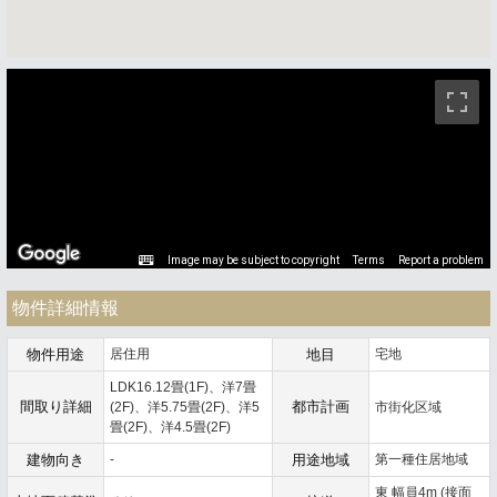
ストリートビュー未対応エリアです。
Image may be subject to copyright
Terms
Report a problem
物件詳細情報
物件用途
居住用
地目
宅地
LDK16.12畳(1F)、洋7畳
間取り詳細
都市計画
(2F)、洋5.75畳(2F)、洋5
市街化区域
畳(2F)、洋4.5畳(2F)
建物向き
-
用途地域
第一種住居地域
東 幅員4m (接面