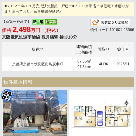
■２０２５年１１月完成済の新築一戸建☆■ＺＥＨ水準省エネ住宅！水廻りが
まとまっており、家事動線が良好♪
【新築一戸建て】
お
2,498
価格
万円 （税込）
物件コード:101801-23566
京阪電気鉄道宇治線 観月橋駅 徒歩10分
建物面積
所在地
間取り
築年月
土地面積
2
87.56m
京都府京都市伏見区向島庚申町
4LDK
2025/11
2
97.84m
物件基本情報