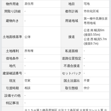
物件用途
居住用
地目
宅地
間取り詳細
-
都市計画
市街化区域
第一種中高層住居
建物向き
用途地域
-
専用地域
公道 南 幅員6m
(接面5.55m)
土地面積基準
接道
公簿
公道 西 幅員5.7m
(接面9.7m)
土地権利
所有権
私道面積
-
借地条件
-
道路位置指定
-
地代
-
不適合接道
-
建築確認番号
-
セットバック
-
現況
空家
国土法届出
不要
引渡時期
相談
取引態様
仲介
設備その他
-
特記事項
-
※１５ｍ第１種高度地区 ※法２２条区域 ※木造スレート葺 ※