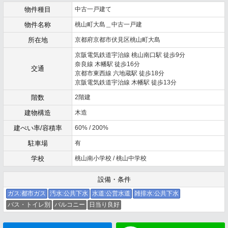
物件種目
中古一戸建て
物件名称
桃山町大島＿中古一戸建
所在地
京都府京都市伏見区桃山町大島
京阪電気鉄道宇治線 桃山南口駅 徒歩9分
奈良線 木幡駅 徒歩16分
交通
京都市東西線 六地蔵駅 徒歩18分
京阪電気鉄道宇治線 木幡駅 徒歩13分
階数
2階建
建物構造
木造
建ぺい率/容積率
60% / 200%
駐車場
有
学校
桃山南小学校 / 桃山中学校
設備・条件
ガス:都市ガス
汚水:公共下水
水道:公営水道
雑排水:公共下水
バス・トイレ別
バルコニー
日当り良好
メールでお問い合わせ