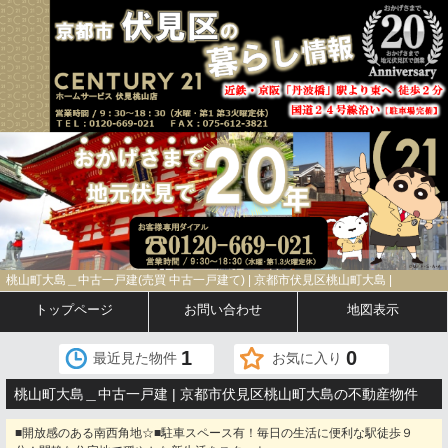
桃山町大島＿中古一戸建(売買 中古一戸建て) | 京都市伏見区桃山町大島 |
トップページ
お問い合わせ
地図表示
1
0
最近見た物件
お気に入り
桃山町大島＿中古一戸建 | 京都市伏見区桃山町大島の不動産物件
■開放感のある南西角地☆■駐車スペース有！毎日の生活に便利な駅徒歩９