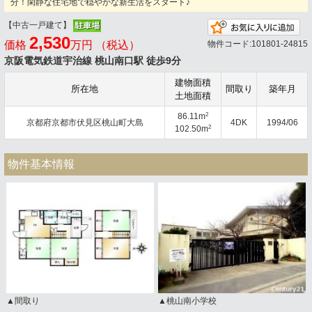
分！閑静な住宅地で穏やかな新生活をスタート♪
【中古一戸建て】
お
2,530
価格
万円 （税込）
物件コード:101801-24815
京阪電気鉄道宇治線 桃山南口駅 徒歩9分
建物面積
所在地
間取り
築年月
土地面積
2
86.11m
京都府京都市伏見区桃山町大島
4DK
1994/06
2
102.50m
物件基本情報
▲間取り
▲桃山南小学校