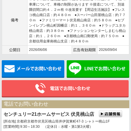
車庫について、車種の制限があります ※接道について、別途
隅切間口約４．２ｍ有 ※改装要す 【周辺生活施設】 ●フレス
コ桃山南口店：約４８０ｍ ●スーパー山田屋桃山店：約７７
備考
０ｍ ●ファミリーマート伏見桃山南店：約５８０ｍ ●セブ
ンイレブン桃山町因幡店：約１，３６０ｍ ●ドラッグユタカ
桃山南店：約３８０ｍ ●ファッションセンターしまむら桃山
店：約１，２６０ｍ ●京都桃山南口郵便局：約７５０ｍ ●
京都信用金庫南桃山支店：約４８０ｍ
公開日
2026/06/06
広告有効期限
2026/09/04
メールでお問い合わせ
電話でお問い合わせ
センチュリー21ホームサービス 伏見桃山店
[所在地] 京都府京都市伏見区桃山筒井伊賀東町47-3 シャトー桃山1F
[営業時間] 9:30～18:30 （定休日：水曜・第1第3火曜）