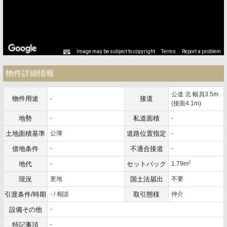
Image may be subject to copyright
Terms
Report a problem
物件詳細情報
公道 北 幅員3.5m
物件用途
接道
-
(接面4.1m)
地勢
-
私道面積
-
土地面積基準
公簿
道路位置指定
-
借地条件
-
不適合接道
-
2
地代
-
セットバック
1.79m
現況
更地
国土法届出
不要
引渡条件/時期
- / 相談
取引態様
仲介
設備その他
-
特記事項
-