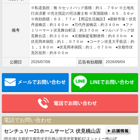
※私道負担：無 ※セットバック面積：約１．７９㎡ ※土地先
行決済要 ※売主指定の司法書士有 ※実測面積：６５．５６㎡
※有効面積：６３．７７㎡ 【周辺生活施設】 ●新鮮市場！伏見
丹波橋店：約１６０ｍ ●万代丹波橋店：約３４０ｍ ●ファ
備考
ミリーマート伏見舞台町店：約３７０ｍ ●ツルハドラッグ伏
見舞台店：約３１０ｍ ●京都御駕篭郵便局：約６３０ｍ ●
伏見岡本病院：約１，０７０ｍ ●コーナン伏見大手筋店：約
１，１８０ｍ ●伏見岡本病院：約１，０７０ｍ ●京都市伏
見区役所：約８００ｍ
公開日
2026/07/06
広告有効期限
2026/09/04
メールでお問い合わせ
電話でお問い合わせ
センチュリー21ホームサービス 伏見桃山店
[所在地] 京都府京都市伏見区桃山筒井伊賀東町47-3 シャトー桃山1F