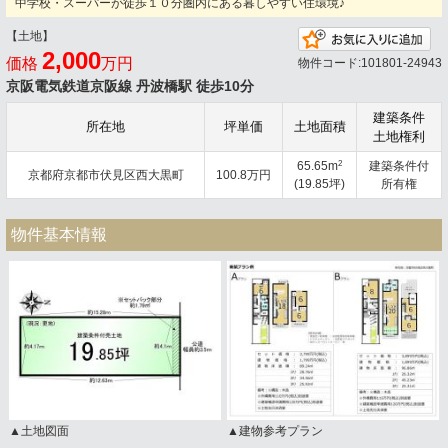
中学校・スーパーが徒歩１０分圏内にある暮しやすい住環境♪
【土地】
お
2,000
価格
万円
物件コード:101801-24943
京阪電気鉄道京阪線 丹波橋駅 徒歩10分
建築条件
所在地
坪単価
土地面積
土地権利
2
65.65m
建築条件付
京都府京都市伏見区西大黒町
100.8万円
(19.85坪)
所有権
物件基本情報
▲土地図面
▲建物参考プラン