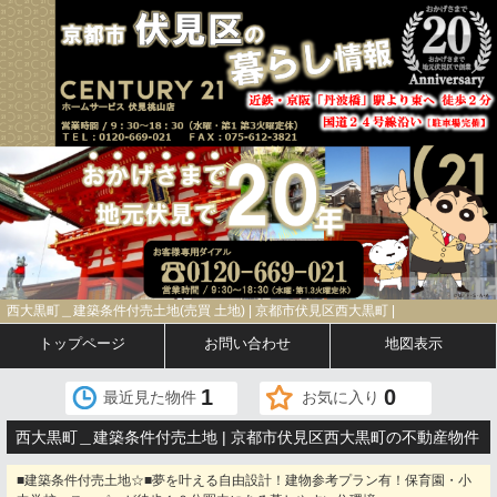
西大黒町＿建築条件付売土地(売買 土地) | 京都市伏見区西大黒町 |
トップページ
お問い合わせ
地図表示
1
0
最近見た物件
お気に入り
西大黒町＿建築条件付売土地 | 京都市伏見区西大黒町の不動産物件
■建築条件付売土地☆■夢を叶える自由設計！建物参考プラン有！保育園・小