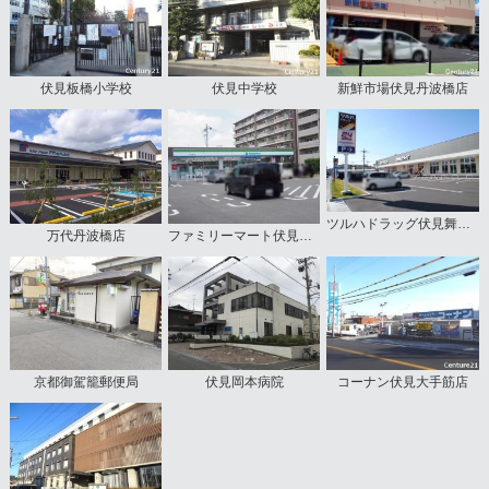
伏見板橋小学校
伏見中学校
新鮮市場伏見丹波橋店
ツルハドラッグ伏見舞台店
万代丹波橋店
ファミリーマート伏見舞台町店
京都御駕籠郵便局
伏見岡本病院
コーナン伏見大手筋店