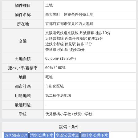
物件種目
土地
物件名称
西大黒町＿建築条件付売土地
所在地
京都府京都市伏見区西大黒町
京阪電気鉄道京阪線 丹波橋駅 徒歩10分
近鉄京都線 近鉄丹波橋駅 徒歩12分
交通
近鉄京都線 伏見駅 徒歩12分
奈良線 桃山駅 徒歩25分
2
土地面積
65.65m
(19.85坪)
建ぺい率/容積率
60% / 160%
地目
宅地
都市計画
市街化区域
用途地域
第二種住居地域
最適用途
-
学校
伏見板橋小学校 / 伏見中学校
設備・条件
ガス:都市ガス
汚水:公共下水
水道:公営水道
雑排水:公共下水