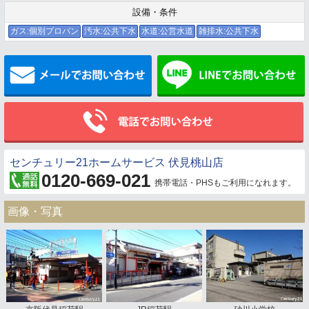
設備・条件
ガス:個別プロパン
汚水:公共下水
水道:公営水道
雑排水:公共下水
メールでお問い合わせ
センチュリー21ホームサービス 伏見桃山店
0120-669-021
携帯電話・PHSもご利用になれます。
画像・写真