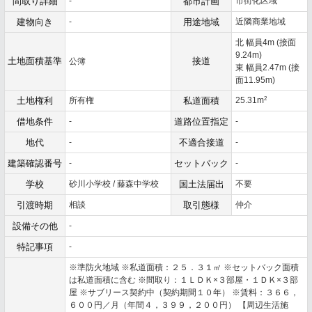
間取り詳細
-
都市計画
市街化区域
建物向き
-
用途地域
近隣商業地域
北 幅員4m (接面
9.24m)
土地面積基準
接道
公簿
東 幅員2.47m (接
面11.95m)
2
土地権利
所有権
私道面積
25.31m
借地条件
-
道路位置指定
-
地代
-
不適合接道
-
建築確認番号
-
セットバック
-
学校
砂川小学校 / 藤森中学校
国土法届出
不要
引渡時期
相談
取引態様
仲介
設備その他
-
特記事項
-
※準防火地域 ※私道面積：２５．３１㎡ ※セットバック面積
は私道面積に含む ※間取り：１ＬＤＫ×３部屋・１ＤＫ×３部
屋 ※サブリース契約中（契約期間１０年） ※賃料：３６６，
６００円／月（年間４，３９９，２００円） 【周辺生活施