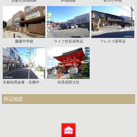
京阪伏見稲荷駅
JR稲荷駅
砂川小学校
藤森中学校
ライフ伏見深草店
フレスコ深草店
京都信用金庫・京都中央信用金庫稲荷支店
伏見稲荷大社
周辺地図