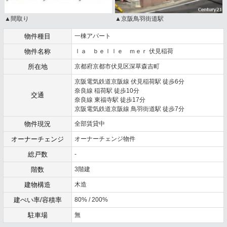
▲間取り
▲京阪鳥羽街道駅
物件種目
一棟アパート
物件名称
ｌａ ｂｅｌｌｅ ｍｅｒ 伏見稲荷
所在地
京都府京都市伏見区深草森吉町
京阪電気鉄道京阪線 伏見稲荷駅 徒歩6分
奈良線 稲荷駅 徒歩10分
交通
奈良線 東福寺駅 徒歩17分
京阪電気鉄道京阪線 鳥羽街道駅 徒歩7分
物件現況
全部賃貸中
オーナーチェンジ
オーナーチェンジ物件
総戸数
-
階数
3階建
建物構造
木造
建ぺい率/容積率
80% / 200%
駐車場
無