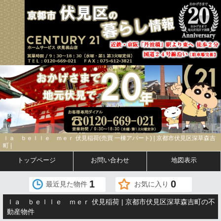
ｌａ ｂｅｌｌｅ ｍｅｒ 伏見稲荷(売買 一棟アパート) | 京都市伏見区深草森吉
町 |
トップページ
お問い合わせ
地図表示
1
0
最近見た物件
お気に入り
ｌａ ｂｅｌｌｅ ｍｅｒ 伏見稲荷 | 京都市伏見区深草森吉町の不
動産物件