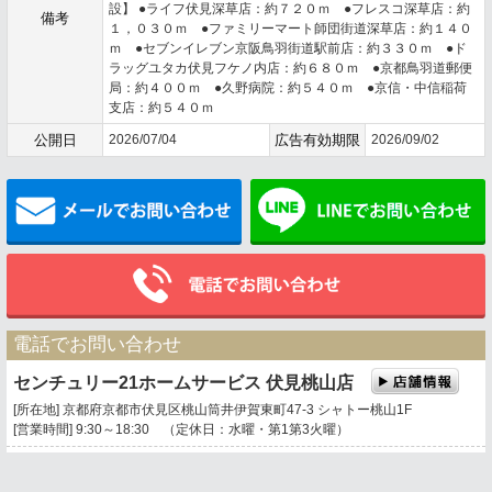
設】 ●ライフ伏見深草店：約７２０ｍ ●フレスコ深草店：約
備考
１，０３０ｍ ●ファミリーマート師団街道深草店：約１４０
ｍ ●セブンイレブン京阪鳥羽街道駅前店：約３３０ｍ ●ド
ラッグユタカ伏見フケノ内店：約６８０ｍ ●京都鳥羽道郵便
局：約４００ｍ ●久野病院：約５４０ｍ ●京信・中信稲荷
支店：約５４０ｍ
公開日
2026/07/04
広告有効期限
2026/09/02
メールでお問い合わせ
電話でお問い合わせ
センチュリー21ホームサービス 伏見桃山店
[所在地] 京都府京都市伏見区桃山筒井伊賀東町47-3 シャトー桃山1F
[営業時間] 9:30～18:30 （定休日：水曜・第1第3火曜）
0120-669-021
携帯電話・PHSもご利用になれます。