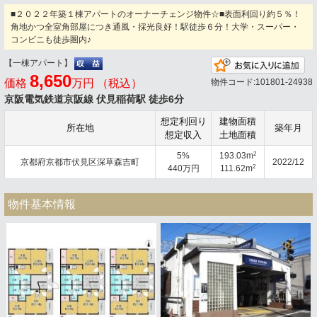
■２０２２年築１棟アパートのオーナーチェンジ物件☆■表面利回り約５％！
角地かつ全室角部屋につき通風・採光良好！駅徒歩６分！大学・スーパー・
コンビニも徒歩圏内♪
【一棟アパート】
お
8,650
価格
万円 （税込）
物件コード:101801-24938
京阪電気鉄道京阪線 伏見稲荷駅 徒歩6分
想定利回り
建物面積
所在地
築年月
想定収入
土地面積
2
5%
193.03m
京都府京都市伏見区深草森吉町
2022/12
2
440万円
111.62m
物件基本情報