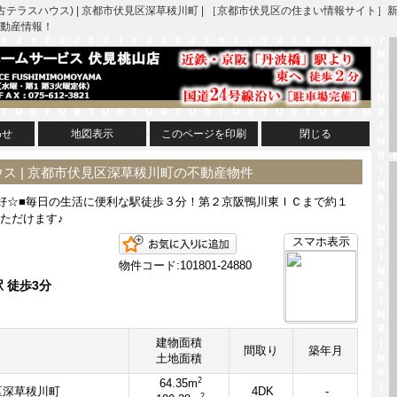
古テラスハウス) | 京都市伏見区深草秡川町 | ［京都市伏見区の住まい情報サイ
動産情報！
わせ
地図表示
このページを印刷
閉じる
ス | 京都市伏見区深草秡川町の不動産物件
好☆■毎日の生活に便利な駅徒歩３分！第２京阪鴨川東ＩＣまで約１
ただけます♪
お気に入りに追加
スマホ表示
物件コード:101801-24880
 徒歩3分
建物面積
間取り
築年月
土地面積
2
64.35m
区深草秡川町
4DK
-
2