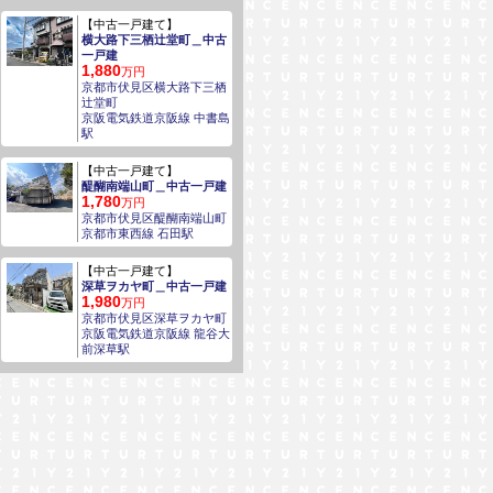
【中古一戸建て】
横大路下三栖辻堂町＿中古
一戸建
1,880
万円
京都市伏見区横大路下三栖
辻堂町
京阪電気鉄道京阪線 中書島
駅
【中古一戸建て】
醍醐南端山町＿中古一戸建
1,780
万円
京都市伏見区醍醐南端山町
京都市東西線 石田駅
【中古一戸建て】
深草ヲカヤ町＿中古一戸建
1,980
万円
京都市伏見区深草ヲカヤ町
京阪電気鉄道京阪線 龍谷大
前深草駅