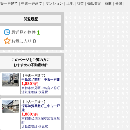
ト］新築一戸建て｜中古一戸建て｜マンション｜土地｜収益｜売却査定｜買取｜分譲｜
閲覧履歴
1
最近見た物件
0
お気に入り
このページをご覧の方に
おすすめの不動産物件
【中古一戸建て】
中島宮ノ前町＿中古一戸建
1,880
万円
京都市伏見区中島宮ノ前町
近鉄京都線 伏見駅
【中古一戸建て】
深草加賀屋敷町＿中古一戸
建
1,880
万円
京都市伏見区深草加賀屋敷
町
近鉄京都線 伏見駅