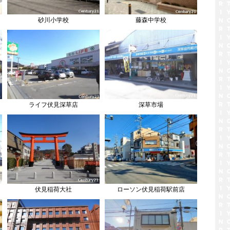
砂川小学校
藤森中学校
ライフ伏見深草店
深草市場
伏見稲荷大社
ローソン伏見稲荷駅前店