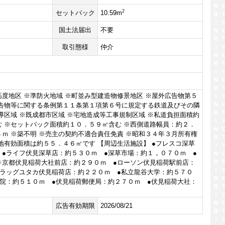
2
セットバック
10.59m
国土法届出
不要
取引態様
仲介
度地区 ※準防火地域 ※町並み型建造物修景地区 ※屋外広告物第５
広告物等に関する条例第１１条第１項第６号に規定する鉄道及びその隣
導区域 ※既成都市区域 ※宅地造成等工事規制区域 ※私道負担面積約
む ※セットバック面積約１０．５９㎡含む ※西側道路幅員：約２．
ｍ ※築不明 ※売主の契約不適合責任免責 ※昭和３４年３月所有権
地有効面積は約５５．４６㎡です 【周辺生活施設】 ●フレスコ深草
 ●ライフ伏見深草店：約５３０ｍ ●深草市場：約１，０７０ｍ ●
キ京都伏見稲荷大社前店：約２９０ｍ ●ローソン伏見稲荷駅前店：
ドラッグユタカ伏見稲荷店：約２２０ｍ ●私立龍谷大学：約５７０
病院：約５１０ｍ ●伏見稲荷郵便局：約２７０ｍ ●伏見稲荷大社：
広告有効期限
2026/08/21