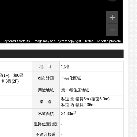
Image may be subject to copyright
Terms
Report a problem
Keyboard shortcuts
地目
宅地
畳(1F)、和6畳
都市計画
市街化区域
、和3畳(2F)
用途地域
第一種住居地域
私道 北 幅員5m (接面5.9m)
接道
私道 西 幅員2.36m
2
私道面積
34.33m
道路位置指定
-
不適合接道
-