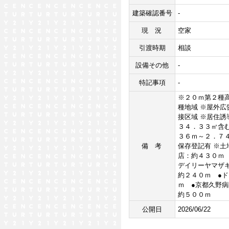
建築確認番号
-
現況
空家
引渡時期
相談
設備その他
-
特記事項
-
※２０ｍ第２種高
種地域 ※屋外
接区域 ※居住誘
３４．３３㎡含
３６ｍ～２．７４
備考
保存登記有 ※土
店：約４３０ｍ
デイリーヤマザ
約２４０ｍ ●
ｍ ●京都久野
約５００ｍ
公開日
2026/06/22