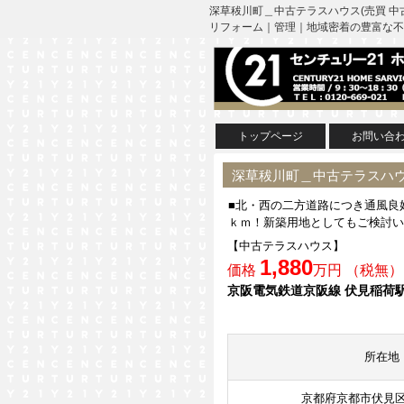
深草秡川町＿中古テラスハウス(売買 中
リフォーム｜管理｜地域密着の豊富な不
トップページ
お問い合
深草秡川町＿中古テラスハウ
■北・西の二方道路につき通風良
ｋｍ！新築用地としてもご検討い
【中古テラスハウス】
1,880
価格
万円 （税無）
京阪電気鉄道京阪線 伏見稲荷駅
所在地
京都府京都市伏見