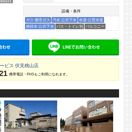
設備・条件
ガス:都市ガス
汚水:公共下水
水道:公営水道
雑排水:公共下水
バス・トイレ別
バルコニー
メールでお問い合わせ
LINE
ービス 伏見桃山店
21
携帯電話・PHSもご利用になれます。