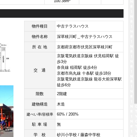
100.38m
物件種目
中古テラスハウス
物件名称
深草秡川町＿中古テラスハウス
所在地
京都府京都市伏見区深草秡川町
京阪電気鉄道京阪線 伏見稲荷駅 徒
歩3分
奈良線 稲荷駅 徒歩4分
交通
京都市烏丸線 十条駅 徒歩18分
京阪電気鉄道京阪線 龍谷大前深草駅
徒歩6分
階数
2階建
建物構造
木造
60% / 200%
建ぺい率/容積率
駐車場
無
学校
砂川小学校 / 藤森中学校