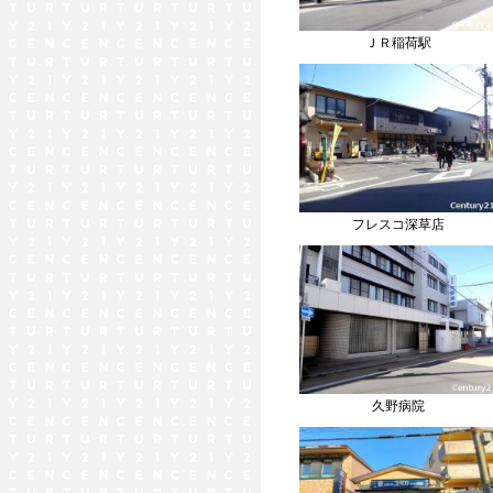
ＪＲ稲荷駅
フレスコ深草店
久野病院