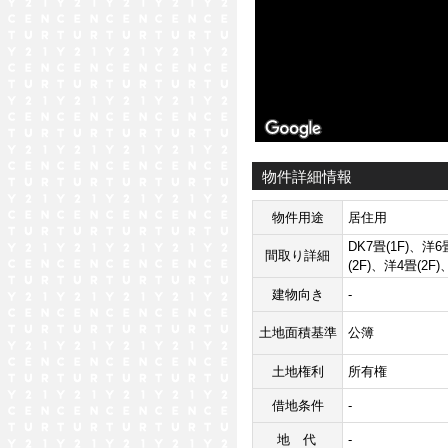
物件詳細情報
物件用途
居住用
DK7畳(1F)、洋6
間取り詳細
(2F)、洋4畳(2F)
建物向き
-
土地面積基準
公簿
土地権利
所有権
借地条件
-
地代
-