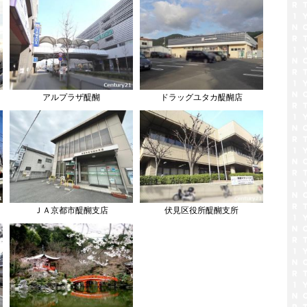
アルプラザ醍醐
ドラッグユタカ醍醐店
ＪＡ京都市醍醐支店
伏見区役所醍醐支所