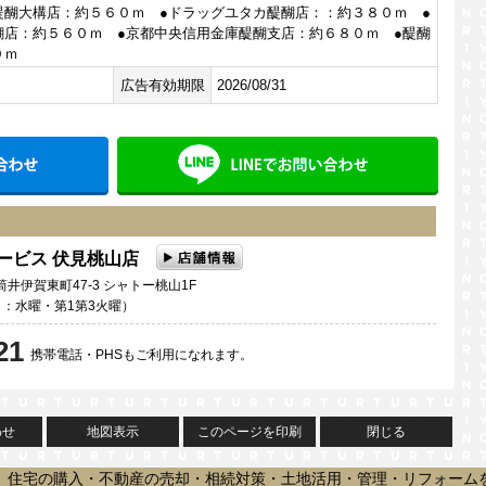
醍醐大構店：約５６０ｍ ●ドラッグユタカ醍醐店：：約３８０ｍ ●
醐店：約５６０ｍ ●京都中央信用金庫醍醐支店：約６８０ｍ ●醍醐
０ｍ
広告有効期限
2026/08/31
メールでお問い合わせ
LINE
サービス 伏見桃山店
井伊賀東町47-3 シャトー桃山1F
定休日：水曜・第1第3火曜）
21
携帯電話・PHSもご利用になれます。
わせ
地図表示
このページを印刷
閉じる
、住宅の購入・不動産の売却・相続対策・土地活用・管理・リフォーム