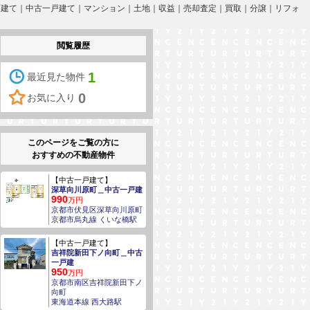
築一戸建て｜中古一戸建て｜マンション｜土地｜収益｜売却査定｜買取｜分譲｜リフォ
閲覧履歴
1
最近見た物件
0
お気に入り
このページをご覧の方に
おすすめの不動産物件
【中古一戸建て】
深草向川原町＿中古一戸建
990
万円
京都市伏見区深草向川原町
京都市烏丸線 くいな橋駅
【中古一戸建て】
吉祥院新田下ノ向町＿中古
一戸建
950
万円
京都市南区吉祥院新田下ノ
向町
東海道本線 西大路駅