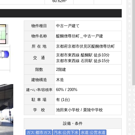
60.62m
物件種目
中古一戸建て
物件名称
醍醐僧尊坊町＿中古一戸建
所在地
京都府京都市伏見区醍醐僧尊坊町
京都市東西線 醍醐駅 徒歩10分
交通
京都市東西線 石田駅 徒歩15分
階数
2階建
建物構造
木造
60% / 200%
建ぺい率/容積率
駐車場
有 (1台)
学校
池田東小学校 / 栗陵中学校
設備・条件
ガス:都市ガス
汚水:公共下水
水道:公営水道