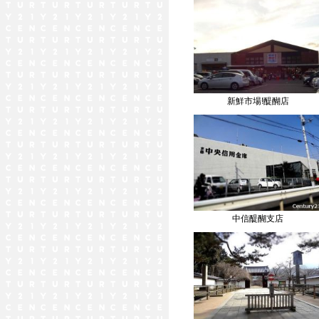
新鮮市場!醍醐店
中信醍醐支店