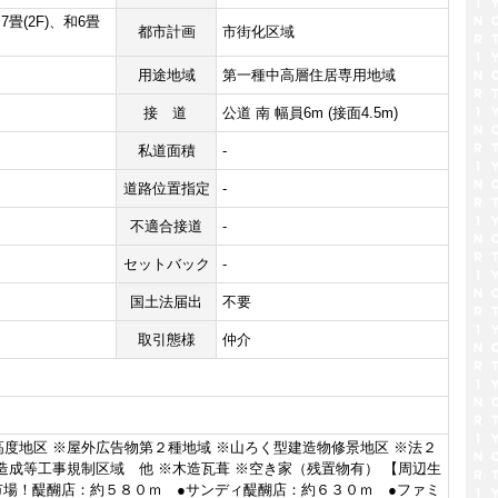
和7畳(2F)、和6畳
都市計画
市街化区域
用途地域
第一種中高層住居専用地域
接道
公道 南 幅員6m (接面4.5m)
私道面積
-
道路位置指定
-
不適合接道
-
セットバック
-
国土法届出
不要
取引態様
仲介
度地区 ※屋外広告物第２種地域 ※山ろく型建造物修景地区 ※法２
造成等工事規制区域 他 ※木造瓦葺 ※空き家（残置物有） 【周辺生
市場！醍醐店：約５８０ｍ ●サンディ醍醐店：約６３０ｍ ●ファミ