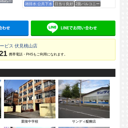
雑排水:公共下水
日当り良好
2面バルコニー
メールでお問い合わせ
LINE
ービス 伏見桃山店
21
携帯電話・PHSもご利用になれます。
栗陵中学校
サンディ醍醐店