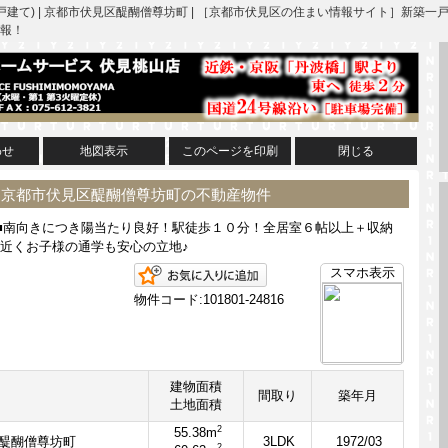
戸建て) | 京都市伏見区醍醐僧尊坊町 | ［京都市伏見区の住まい情報サイト］新
報！
わせ
地図表示
このページを印刷
閉じる
| 京都市伏見区醍醐僧尊坊町の不動産物件
■南向きにつき陽当たり良好！駅徒歩１０分！全居室６帖以上＋収納
近くお子様の通学も安心の立地♪
お気に入りに追加
スマホ表示
物件コード:101801-24816
建物面積
間取り
築年月
土地面積
2
55.38m
醍醐僧尊坊町
3LDK
1972/03
2