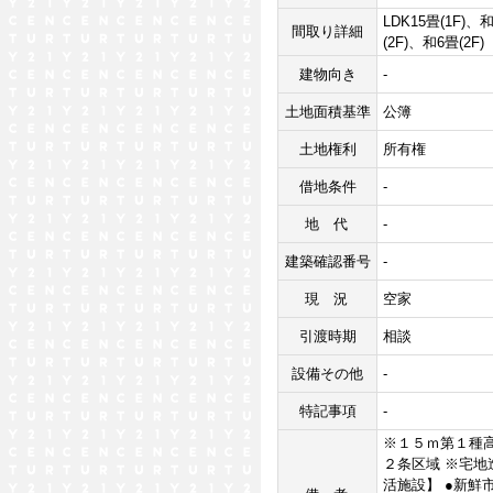
LDK15畳(1F)、
間取り詳細
(2F)、和6畳(2F)
建物向き
-
土地面積基準
公簿
土地権利
所有権
借地条件
-
地代
-
建築確認番号
-
現況
空家
引渡時期
相談
設備その他
-
特記事項
-
※１５ｍ第１種高
２条区域 ※宅地
活施設】 ●新鮮