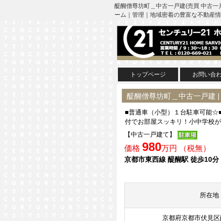
醍醐僧尊坊町＿中古一戸建(売買 中古一
ーム｜管理｜地域密着の豊富な不動産情
トップページ
お問い合
醍醐僧尊坊町＿中古一戸建 
■普通車（小型）１台駐車可能☆
付でお部屋スッキリ！小中学校が
【中古一戸建て】
980
価格
万円 （税無）
京都市東西線 醍醐駅 徒歩10分
所在地
京都府京都市伏見区