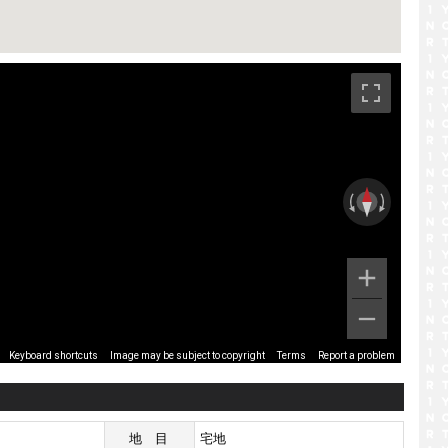
です。
Image may be subject to copyright
Terms
Report a problem
Keyboard shortcuts
地目
宅地