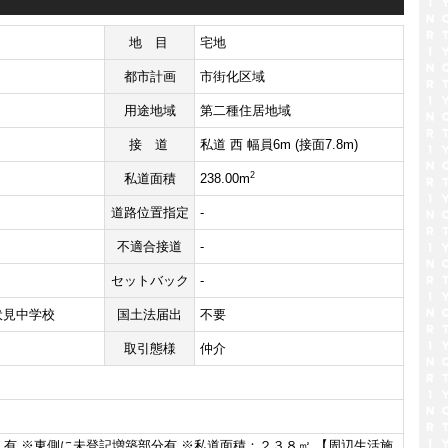
地目
宅地
都市計画
市街化区域
用途地域
第二種住居地域
接道
私道 西 幅員6m (接面7.8m)
2
私道面積
238.00m
道路位置指定
-
不適合接道
-
セットバック
-
伏見中学校
国土法届出
不要
取引態様
仲介
有 ※東側に未登記増築部分有 ※私道面積：２３８㎡ 【周辺生活施