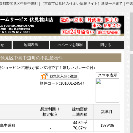
 | 京都市伏見区中島中道町 | ［京都市伏見区の住まい情報サイト］新築一戸建て
わせ
地図表示
このページを印刷
閉じる
都市伏見区中島中道町の不動産物件
型ショッピング施設が多い立地です！嬉しいガレージ付♪
お気に入りに追加
スマホ表示
物件コード:101801-24547
想定利回り
建物面積
築年月
想定収入
土地面積
2
-
44.52m
島中道町
1979/06
2
-
76.67m