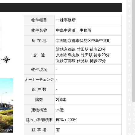
物件種目
一棟事務所
物件名称
中島中道町＿事務所
所在地
京都府京都市伏見区中島中道町
近鉄京都線 竹田駅 徒歩20分
交通
京都市烏丸線 竹田駅 徒歩20分
近鉄京都線 伏見駅 徒歩22分
物件現況
-
-
オーナーチェンジ
総戸数
-
階数
2階建
建物構造
木造
60% / 200%
建ぺい率/容積率
駐車場
有