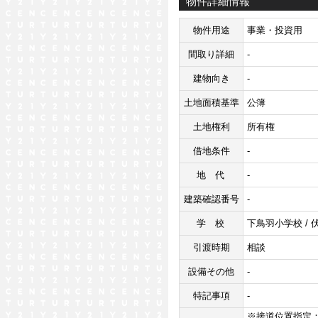
物件詳細情報
物件用途
事業・投資用
間取り詳細
-
建物向き
-
土地面積基準
公簿
土地権利
所有権
借地条件
-
地代
-
建築確認番号
-
学校
下鳥羽小学校 / 
引渡時期
相談
設備その他
-
特記事項
-
※接道位置指定：