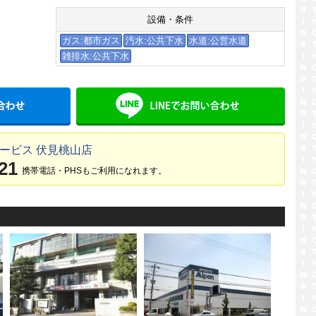
設備・条件
ガス:都市ガス
汚水:公共下水
水道:公営水道
雑排水:公共下水
メールでお問い合わせ
LINE
ービス 伏見桃山店
21
携帯電話・PHSもご利用になれます。