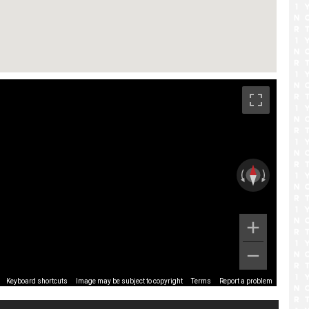
です。
Image may be subject to copyright
Terms
Report a problem
Keyboard shortcuts