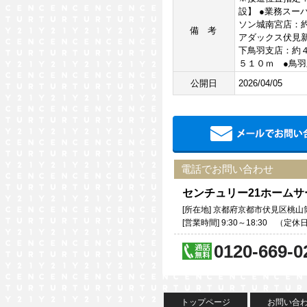
設】 ●業務スー
ソン城南宮店：
備考
アダックス伏見
下鳥羽支店：約
５１０ｍ ●鳥
公開日
2026/04/05
電話でお問い合わせ
センチュリー21ホーム
[所在地] 京都府京都市伏見区桃山筒
[営業時間] 9:30～18:30 （
0120-669-0
トップページ
お問い合