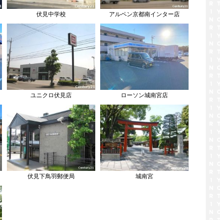
伏見中学校
アルペン京都南インター店
ユニクロ伏見店
ローソン城南宮店
伏見下鳥羽郵便局
城南宮