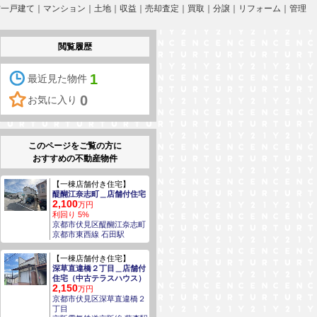
｜中古一戸建て｜マンション｜土地｜収益｜売却査定｜買取｜分譲｜リフォーム｜管理
閲覧履歴
1
最近見た物件
0
お気に入り
このページをご覧の方に
おすすめの不動産物件
【一棟店舗付き住宅】
醍醐江奈志町＿店舗付住宅
2,100
万円
利回り 5%
京都市伏見区醍醐江奈志町
京都市東西線 石田駅
【一棟店舗付き住宅】
深草直違橋２丁目＿店舗付
住宅（中古テラスハウス）
2,150
万円
京都市伏見区深草直違橋２
丁目