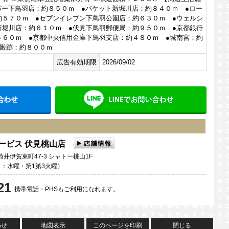
パー下鳥羽店：約８５０ｍ ●パケット新堀川店：約８４０ｍ ●ロー
約５７０ｍ ●セブンイレブン下鳥羽公園店：約６３０ｍ ●ウェルシ
新堀川店：約６１０ｍ ●伏見下鳥羽郵便局：約９５０ｍ ●京都銀行
４６０ｍ ●京都中央信用金庫下鳥羽支店：約４８０ｍ ●城南宮：約
羽殿跡：約８００ｍ
広告有効期限
2026/09/02
メールでお問い合わせ
LINE
サービス 伏見桃山店
井伊賀東町47-3 シャトー桃山1F
定休日：水曜・第1第3火曜）
21
携帯電話・PHSもご利用になれます。
わせ
地図表示
このページを印刷
閉じる