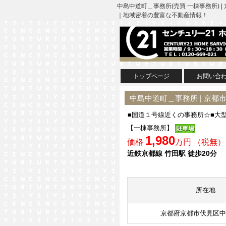
中島中道町＿事務所(売買 一棟事務所)
｜地域密着の豊富な不動産情報！
トップページ
お問い合
中島中道町＿事務所 | 京
■国道１号線近くの事務所☆■大
【一棟事務所】
1,980
価格
万円 （税無）
近鉄京都線 竹田駅 徒歩20分
所在地
京都府京都市伏見区中