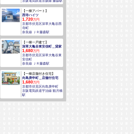
京阪電気鉄道京阪線 藤森駅
【一棟アパート】
西寺ハイツ
1,720
万円
京都市伏見区深草大亀谷西
寺町
奈良線 ＪＲ藤森駅
【一棟一戸建て】
深草大亀谷東安信町＿貸家
1,680
万円
京都市伏見区深草大亀谷東
安信町
奈良線 ＪＲ藤森駅
【一棟店舗付き住宅】
向島庚申町＿店舗付住宅
1,680
万円
京都市伏見区向島庚申町
京阪電気鉄道宇治線 観月橋
駅