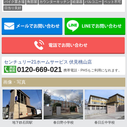
バイク置き場
角部屋
カウンターキッチン
給湯器
バルコニー
ペット不可
日当り良好
メールでお問い合わせ
センチュリー21ホームサービス 伏見桃山店
0120-669-021
携帯電話・PHSもご利用になれます。
画像・写真
地下鉄石田駅
春日野小学校
春日丘中学校