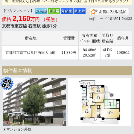
風・眺望良好なお部屋！バス停がマンション横にあり日々の外出もラクラク♪
【中古マンション】
お
2,160
価格
万円 （税無）
物件コード:101801-24433
京都市東西線 石田駅 徒歩7分
専有面積
間取り
所在地
管理費
築年月
ﾊﾞﾙｺﾆｰ面積
所在階
2
84.48m
4LDK
京都府京都市伏見区石田大山町
11,830円
1989/11
2
20.52m
7階
物件基本情報
▲マンション外観