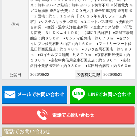
車：無料 ※バイク駐輪：無料 ※ペット飼育不可 ※関西電力 ※
ガス給湯器 ※自治会費：２００円／月 ※告知事項有 ※専用ポ
ーチ面積：約５．１１㎡有 【２０２５年８月リフォーム内
容】 ○システムキッチン新調 ○ユニットバス新調 ○洗面化粧
備考
台新調 ○便器・温水洗浄便座新調 ○全室クロス貼替 ○間取
り変更（３ＬＤＫ→４ＬＤＫ） 【周辺生活施設】 ●新鮮市場醍
醐店：約６５０ｍ ●サンディ醍醐店：約６７０ｍ ●セブン
イレブン伏見石田大山店：約１６０ｍ ●ファミリーマート伏
見日野西風呂店：約３４０ｍ ●フジタ薬局石田店：約３９０
ｍ ●ロイヤルプロ醍醐：約８７０ｍ ●京都石田郵便局：約
１３０ｍ ●京都中央信用金庫石田支店：約５８０ｍ ●京都
銀行小栗栖出張所：約９３０ｍ ●武田総合病院：約５６０ｍ
公開日
2026/06/22
広告有効期限
2026/08/21
メールでお問い合わせ
電話でお問い合わせ