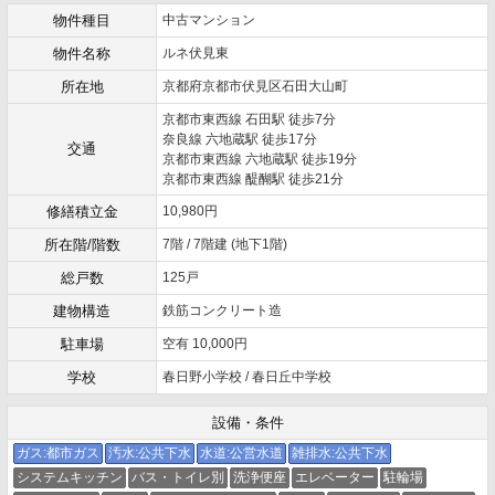
物件種目
中古マンション
物件名称
ルネ伏見東
所在地
京都府京都市伏見区石田大山町
京都市東西線 石田駅 徒歩7分
奈良線 六地蔵駅 徒歩17分
交通
京都市東西線 六地蔵駅 徒歩19分
京都市東西線 醍醐駅 徒歩21分
修繕積立金
10,980円
所在階/階数
7階 / 7階建 (地下1階)
総戸数
125戸
建物構造
鉄筋コンクリート造
駐車場
空有 10,000円
学校
春日野小学校 / 春日丘中学校
設備・条件
ガス:都市ガス
汚水:公共下水
水道:公営水道
雑排水:公共下水
システムキッチン
バス・トイレ別
洗浄便座
エレベーター
駐輪場