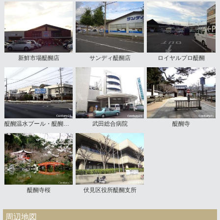
新鮮市場醍醐店
サンディ醍醐店
ロイヤルプロ醍醐
醍醐温水プール・醍醐図書館
武田総合病院
醍醐寺
醍醐寺桜
伏見区役所醍醐支所
周辺地図