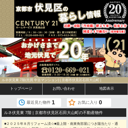
ルネ伏見東 7階(売買 中古マンション) | 京都市伏見区石田大山町 |
トップページ
お問い合わせ
地図表示
1
0
最近見た物件
お気に入り
ルネ伏見東 7階 | 京都市伏見区石田大山町の不動産物件
■２０２５年８月リフォーム済☆■最上階・南東角部屋につき陽当たり・通