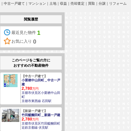
戸建て｜中古一戸建て｜マンション｜土地｜収益｜売却査定｜買取｜分譲｜リフォーム
閲覧履歴
1
最近見た物件
0
お気に入り
このページをご覧の方に
おすすめの不動産物件
【中古一戸建て】
小栗栖中山田町＿中古一戸
建
2,780
万円
京都市伏見区小栗栖中山田
町
京都市東西線 石田駅
【新築一戸建て】
竹田醍醐田町＿新築一戸建
2,780
万円
京都市伏見区竹田醍醐田町
近鉄京都線 伏見駅