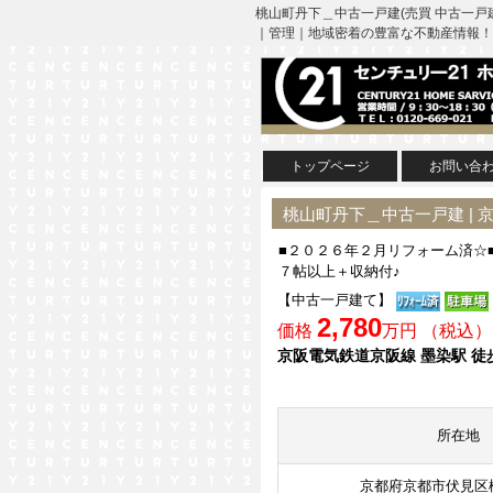
桃山町丹下＿中古一戸建(売買 中古一戸
｜管理｜地域密着の豊富な不動産情報！
トップページ
お問い合
桃山町丹下＿中古一戸建 |
■２０２６年２月リフォーム済☆
７帖以上＋収納付♪
【中古一戸建て】
2,780
価格
万円 （税込）
京阪電気鉄道京阪線 墨染駅 徒
所在地
京都府京都市伏見区