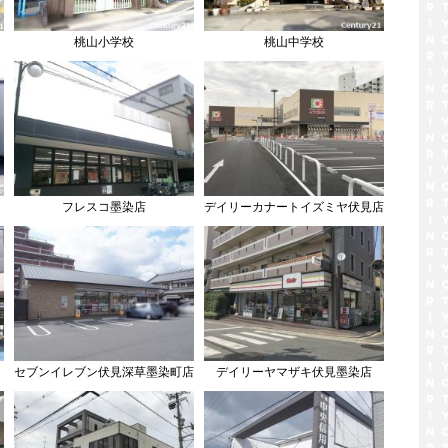
桃山小学校
桃山中学校
フレスコ墨染店
デイリーカナートイズミヤ伏見店
セブンイレブン伏見深草墨染町店
デイリーヤマザキ伏見墨染店