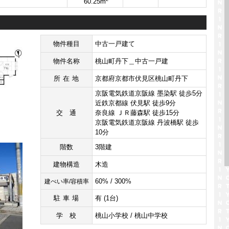
60.25m
物件種目
中古一戸建て
物件名称
桃山町丹下＿中古一戸建
所在地
京都府京都市伏見区桃山町丹下
京阪電気鉄道京阪線 墨染駅 徒歩5分
近鉄京都線 伏見駅 徒歩9分
交通
奈良線 ＪＲ藤森駅 徒歩15分
京阪電気鉄道京阪線 丹波橋駅 徒歩
10分
階数
3階建
建物構造
木造
60% / 300%
建ぺい率/容積率
駐車場
有 (1台)
学校
桃山小学校 / 桃山中学校