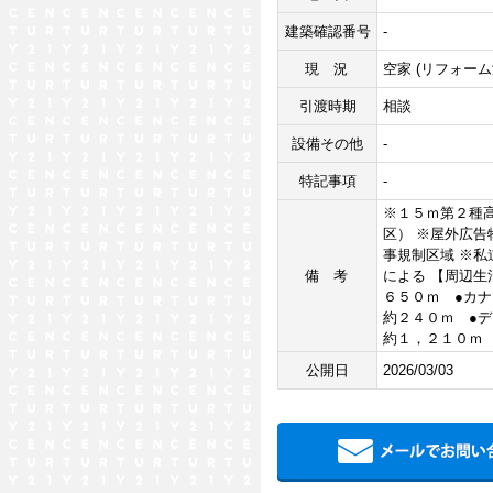
建築確認番号
-
現況
空家 (リフォーム
引渡時期
相談
設備その他
-
特記事項
-
※１５ｍ第２種
区） ※屋外広告
事規制区域 ※私
備考
による 【周辺生
６５０ｍ ●カ
約２４０ｍ ●
約１，２１０ｍ
公開日
2026/03/03