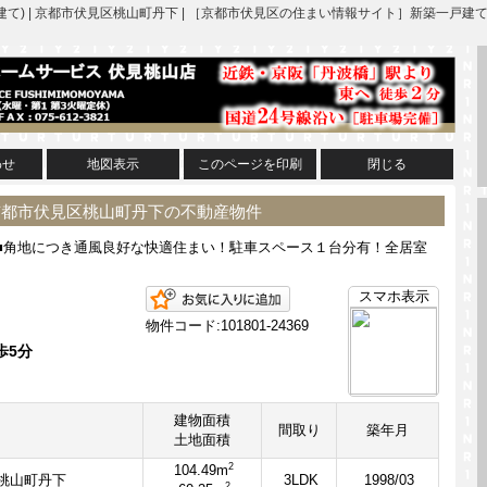
建て) | 京都市伏見区桃山町丹下 | ［京都市伏見区の住まい情報サイト］新築一
わせ
地図表示
このページを印刷
閉じる
 京都市伏見区桃山町丹下の不動産物件
■角地につき通風良好な快適住まい！駐車スペース１台分有！全居室
お気に入りに追加
スマホ表示
物件コード:101801-24369
歩5分
建物面積
間取り
築年月
土地面積
2
104.49m
桃山町丹下
3LDK
1998/03
2