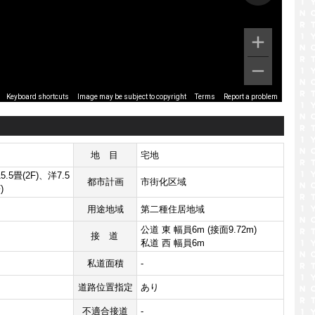
Image may be subject to copyright
Terms
Report a problem
Keyboard shortcuts
地目
宅地
5.5畳(2F)、洋7.5
都市計画
市街化区域
)
用途地域
第二種住居地域
公道 東 幅員6m (接面9.72m)
接道
私道 西 幅員6m
私道面積
-
道路位置指定
あり
不適合接道
-