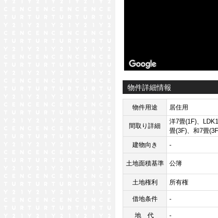
物件詳細情報
物件用途
居住用
洋7畳(1F)、LDK1
間取り詳細
畳(3F)、和7畳(3F
建物向き
-
土地面積基準
公簿
土地権利
所有権
借地条件
-
地代
-