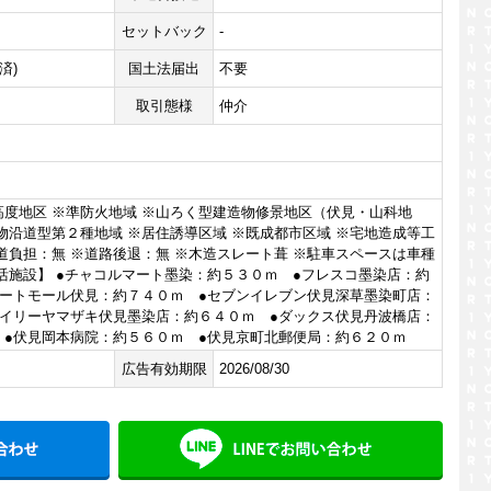
セットバック
-
済)
国土法届出
不要
取引態様
仲介
高度地区 ※準防火地域 ※山ろく型建造物修景地区（伏見・山科地
物沿道型第２種地域 ※居住誘導区域 ※既成都市区域 ※宅地造成等工
道負担：無 ※道路後退：無 ※木造スレート葺 ※駐車スペースは車種
活施設】 ●チャコルマート墨染：約５３０ｍ ●フレスコ墨染店：約
ナートモール伏見：約７４０ｍ ●セブンイレブン伏見深草墨染町店：
デイリーヤマザキ伏見墨染店：約６４０ｍ ●ダックス伏見丹波橋店：
 ●伏見岡本病院：約５６０ｍ ●伏見京町北郵便局：約６２０ｍ
広告有効期限
2026/08/30
メールでお問い合わせ
LINE