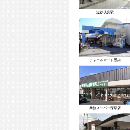
近鉄伏見駅
チャコルマート墨染
業務スーパー深草店