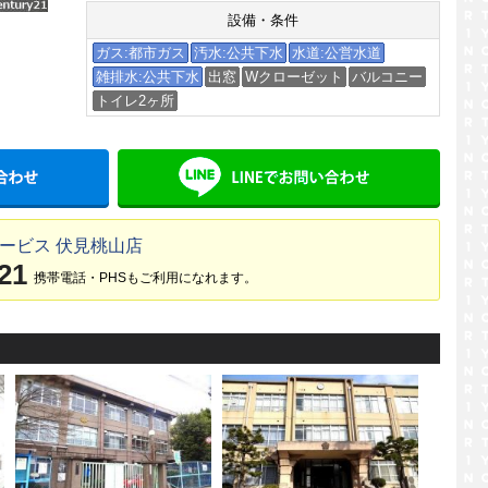
設備・条件
ガス:都市ガス
汚水:公共下水
水道:公営水道
雑排水:公共下水
出窓
Wクローゼット
バルコニー
トイレ2ヶ所
メールでお問い合わせ
LINE
ービス 伏見桃山店
21
携帯電話・PHSもご利用になれます。