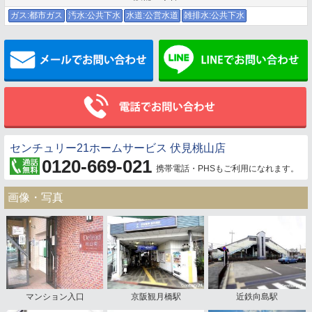
ガス:都市ガス
汚水:公共下水
水道:公営水道
雑排水:公共下水
メールでお問い合わせ
センチュリー21ホームサービス 伏見桃山店
0120-669-021
携帯電話・PHSもご利用になれます。
画像・写真
マンション入口
京阪観月橋駅
近鉄向島駅