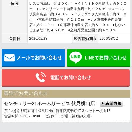
備考
レスコ向島店：約１９０ｍ ●ＫＩＮＳＨＯ向島店：約９２０
ｍ ●ファミリーマート向島本丸店：約１２０ｍ ●ローソン
伏見向島店：約３４０ｍ ●ドラッグユタカ向島店：約３５０
ｍ ●京都向島郵便局：約２１０ｍ ●ＪＡ京都中央向島支
店：約２１０ｍ ●京都銀行向島支店：約８１０ｍ ●むかい
じま病院：約４６０ｍ ●立河原児童公園：約４５０ｍ
公開日
2026/02/23
広告有効期限
2026/08/22
メールでお問い合わせ
電話でお問い合わせ
センチュリー21ホームサービス 伏見桃山店
[所在地] 京都府京都市伏見区桃山筒井伊賀東町47-3 シャトー桃山1F
[営業時間] 9:30～18:30 （定休日：水曜・第1第3火曜）
0120-669-021
携帯電話・PHSもご利用になれます。