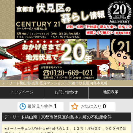
デ・リード桃山南(売買 区分マンション) | 京都市伏見区向島本丸町 |
トップページ
お問い合わせ
地図表示
1
0
最近見た物件
お気に入り
デ・リード桃山南 | 京都市伏見区向島本丸町の不動産物件
■オーナーチェンジ物件☆■利回り約１３．１２％！月額３５，０００円で賃