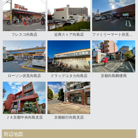
フレスコ向島店
近商ストア向島店
ファミリーマート伏見向島本丸店
ローソン伏見向島店
ドラッグユタカ向島店
京都向島郵便局
ＪＡ京都中央向島支店
京都銀行向島支店
周辺地図