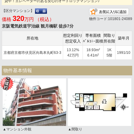
貸中！エレベーターのある安心のオートロックマンション♪
【区分マンション】
お
320
価格
万円 （税込）
物件コード:101801-24089
京阪電気鉄道宇治線 観月橋駅 徒歩7分
想定利回り
専有面積
間取り
所在地
築年月
想定収入
ﾊﾞﾙｺﾆｰ面積
所在階
2
13.12%
18.93m
1K
京都府京都市伏見区向島本丸町63-3
1991/10
2
42万円
6.41m
5階
物件基本情報
▲マンション外観
▲間取り