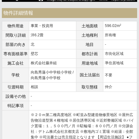
物件詳細情報
2
物件用途
事業・投資用
土地面積
596.02m
間取り詳細
洋6.2畳
土地権利
所有権
部屋の向き
北
地目
-
専有面積基準
壁芯
都市計画
市街化区域
施工会社
株式会社藤井組
用途地域
準住居地域
向島秀蓮小中学校小学校 /
学校
国土法届出
不要
向島秀蓮小中学校
引渡時期
相談
取引態様
仲介
設備その他
-
特記事項
-
※２０ｍ第二種高度地区 ※町並み型建造物修景地区 ※屋外広
告物沿道型第４種地域 ※居住誘導区域 ※近郊整備区域 ※バイ
ク置場：１，５００円／月 ※駐輪場：８００円／月 ※分譲会
社：デトム株式会社京都支店 ※敷地内ゴミ置場 ※給湯：全館
集中 ※司法書士は売主指定となります 【周辺生活施設】 ●フ