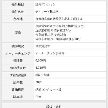
物件種目
区分マンション
物件名称
デ・リード桃山南
所在地
京都府京都市伏見区向島本丸町63-3
京阪電気鉄道宇治線 観月橋駅 徒歩7分
近鉄京都線 向島駅 徒歩16分
交通
奈良線 桃山駅 徒歩17分
近鉄京都線 桃山御陵前駅 徒歩18分
物件現況
全部賃貸中
オーナーチェンジ
オーナーチェンジ物件
管理費
6,200円
修繕積立金
4,210円
所在階/階数
5階 / 7階建
総戸数
70戸
建物構造
鉄筋コンクリート造
駐車場
空無
設備・条件