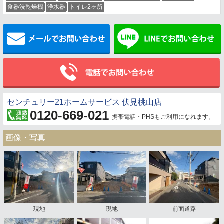
食器洗乾燥機
浄水器
トイレ2ヶ所
メールでお問い合わせ
センチュリー21ホームサービス 伏見桃山店
0120-669-021
携帯電話・PHSもご利用になれます。
画像・写真
現地
現地
前面道路