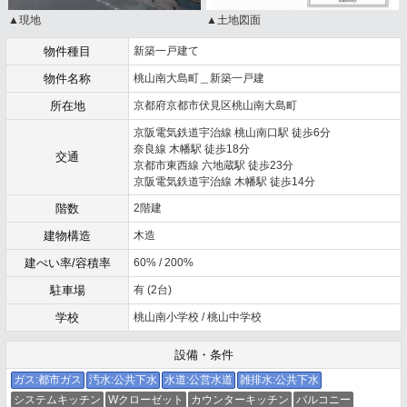
▲現地
▲土地図面
物件種目
新築一戸建て
物件名称
桃山南大島町＿新築一戸建
所在地
京都府京都市伏見区桃山南大島町
京阪電気鉄道宇治線 桃山南口駅 徒歩6分
奈良線 木幡駅 徒歩18分
交通
京都市東西線 六地蔵駅 徒歩23分
京阪電気鉄道宇治線 木幡駅 徒歩14分
階数
2階建
建物構造
木造
建ぺい率/容積率
60% / 200%
駐車場
有 (2台)
学校
桃山南小学校 / 桃山中学校
設備・条件
ガス:都市ガス
汚水:公共下水
水道:公営水道
雑排水:公共下水
システムキッチン
Wクローゼット
カウンターキッチン
バルコニー