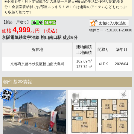
■令和８年４月下旬完成予定の新築一戸建☆■毎日の生活に便利な駅徒歩６
分！全居室収納付でお部屋スッキリ！ＷＩＣは趣味のアイテムなどもたっぷ
り収納可能です♪
【新築一戸建て】
お
4,999
価格
万円 （税込）
物件コード:101801-23830
京阪電気鉄道宇治線 桃山南口駅 徒歩6分
建物面積
所在地
間取り
築年月
土地面積
2
102.69m
京都府京都市伏見区桃山南大島町
4LDK
2026/04
2
127.75m
物件基本情報