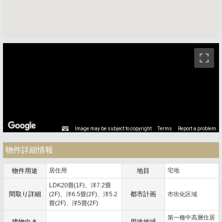
ストリートビュー未対応エリアです。
Image may be subject to copyright
Terms
Report a problem
物件詳細情報
物件用途
居住用
地目
宅地
LDK20畳(1F)、洋7.2畳
間取り詳細
都市計画
(2F)、洋6.5畳(2F)、洋5.2
市街化区域
畳(2F)、洋5畳(2F)
第一種中高層住居
建物向き
用途地域
-