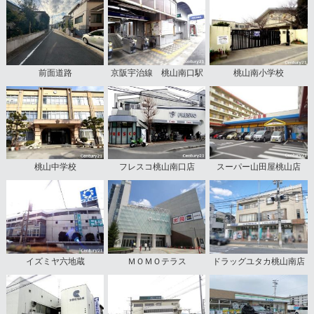
前面道路
京阪宇治線 桃山南口駅
桃山南小学校
桃山中学校
フレスコ桃山南口店
スーパー山田屋桃山店
イズミヤ六地蔵
ＭＯＭＯテラス
ドラッグユタカ桃山南店