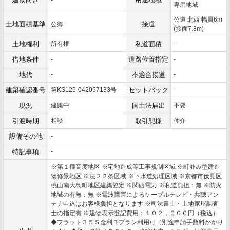
専用地域
公道 北西 幅員6m
土地面積基準
接道
公簿
(接面7.8m)
土地権利
所有権
私道面積
-
借地条件
-
道路位置指定
-
地代
-
不適合接道
-
建築確認番号
第KS125-042057133号
セットバック
-
現況
建築中
国土法届出
不要
引渡時期
相談
取引態様
仲介
設備その他
-
特記事項
-
※第１種高度地区 ※宅地造成等工事規制区域 ※町並み型建造
物修景地区 ※法２２条区域 ※下水道処理区域 ※京都市伏見区
桃山南大島町地区建築協定 ※関西電力 ※私道負担：無 ※防火
地域の有無：無 ※電波障害によるケーブルテレビ・共聴アン
テナ申込はお客様負担となります ※司法書士・土地家屋調査
士の指定有 ※建物表示登記費用：１０２，０００円（税込）
◆フラット３５Ｓ金利Ｂプラン利用可（別途申請手数料かかり