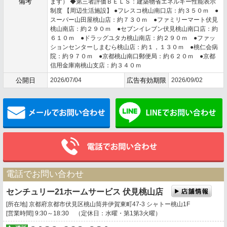
備考
ます） ◆第三者評価ＢＥＬＳ：建築物省エネルギー性能表示
制度 【周辺生活施設】 ●フレスコ桃山南口店：約３５０ｍ ●
スーパー山田屋桃山店：約７３０ｍ ●ファミリーマート伏見
桃山南店：約２９０ｍ ●セブンイレブン伏見桃山南口店：約
６１０ｍ ●ドラッグユタカ桃山南店：約２９０ｍ ●ファッ
ションセンターしまむら桃山店：約１，１３０ｍ ●桃仁会病
院：約９７０ｍ ●京都桃山南口郵便局：約６２０ｍ ●京都
信用金庫南桃山支店：約３４０ｍ
公開日
2026/07/04
広告有効期限
2026/09/02
メールでお問い合わせ
電話でお問い合わせ
センチュリー21ホームサービス 伏見桃山店
[所在地] 京都府京都市伏見区桃山筒井伊賀東町47-3 シャトー桃山1F
[営業時間] 9:30～18:30 （定休日：水曜・第1第3火曜）