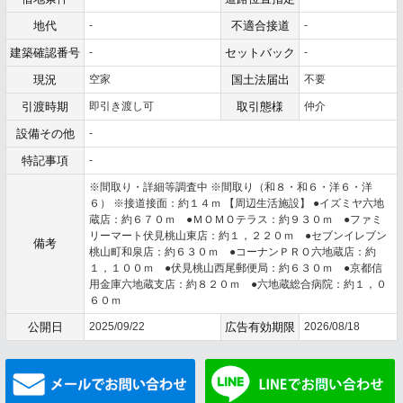
地代
-
不適合接道
-
建築確認番号
-
セットバック
-
現況
空家
国土法届出
不要
引渡時期
即引き渡し可
取引態様
仲介
設備その他
-
特記事項
-
※間取り・詳細等調査中 ※間取り（和８・和６・洋６・洋
６） ※接道接面：約１４ｍ 【周辺生活施設】 ●イズミヤ六地
蔵店：約６７０ｍ ●ＭＯＭＯテラス：約９３０ｍ ●ファミ
リーマート伏見桃山東店：約１，２２０ｍ ●セブンイレブン
備考
桃山町和泉店：約６３０ｍ ●コーナンＰＲＯ六地蔵店：約
１，１００ｍ ●伏見桃山西尾郵便局：約６３０ｍ ●京都信
用金庫六地蔵支店：約８２０ｍ ●六地蔵総合病院：約１，０
６０ｍ
公開日
2025/09/22
広告有効期限
2026/08/18
メールでお問い合わせ