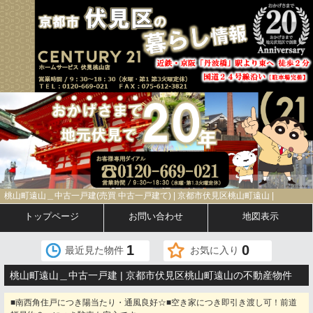
桃山町遠山＿中古一戸建(売買 中古一戸建て) | 京都市伏見区桃山町遠山 |
トップページ
お問い合わせ
地図表示
1
0
最近見た物件
お気に入り
桃山町遠山＿中古一戸建 | 京都市伏見区桃山町遠山の不動産物件
■南西角住戸につき陽当たり・通風良好☆■空き家につき即引き渡し可！前道