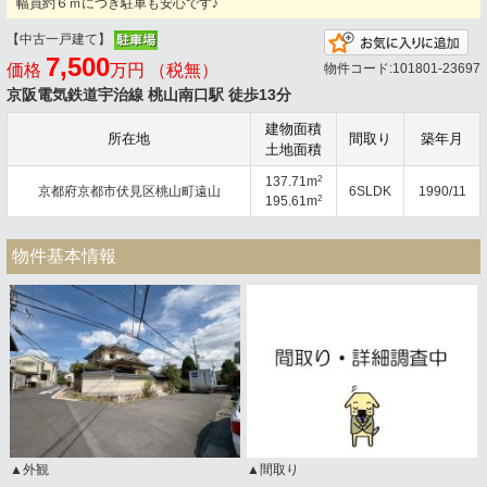
幅員約６ｍにつき駐車も安心です♪
【中古一戸建て】
お
7,500
価格
万円 （税無）
物件コード:101801-23697
京阪電気鉄道宇治線 桃山南口駅 徒歩13分
建物面積
所在地
間取り
築年月
土地面積
2
137.71m
京都府京都市伏見区桃山町遠山
6SLDK
1990/11
2
195.61m
物件基本情報
▲外観
▲間取り