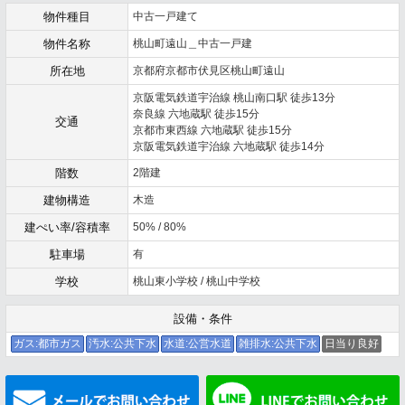
物件種目
中古一戸建て
物件名称
桃山町遠山＿中古一戸建
所在地
京都府京都市伏見区桃山町遠山
京阪電気鉄道宇治線 桃山南口駅 徒歩13分
奈良線 六地蔵駅 徒歩15分
交通
京都市東西線 六地蔵駅 徒歩15分
京阪電気鉄道宇治線 六地蔵駅 徒歩14分
階数
2階建
建物構造
木造
建ぺい率/容積率
50% / 80%
駐車場
有
学校
桃山東小学校 / 桃山中学校
設備・条件
ガス:都市ガス
汚水:公共下水
水道:公営水道
雑排水:公共下水
日当り良好
メールでお問い合わせ