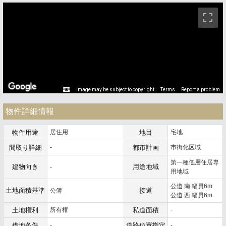
ストリートビュー未対応エリアです。
Image may be subject to copyright
Terms
Report a problem
物件詳細情報
物件用途
居住用
地目
宅地
間取り詳細
-
都市計画
市街化区域
第一種低層住居専
建物向き
用途地域
-
用地域
公道 南 幅員6m
土地面積基準
接道
公簿
公道 西 幅員6m
土地権利
所有権
私道面積
-
借地条件
-
道路位置指定
-