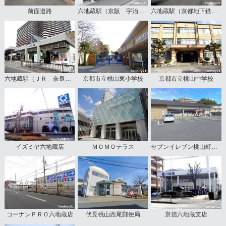
前面道路
六地蔵駅（京阪 宇治線）
六地蔵駅（京都地下鉄 東西線）
六地蔵駅（ＪＲ 奈良線）
京都市立桃山東小学校
京都市立桃山中学校
イズミヤ六地蔵店
ＭＯＭＯテラス
セブンイレブン桃山町和泉店
コーナンＰＲＯ六地蔵店
伏見桃山西尾郵便局
京信六地蔵支店