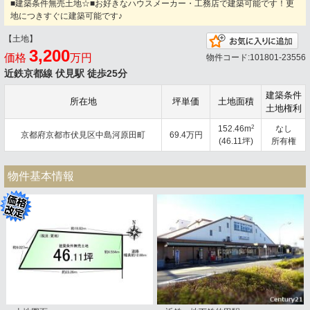
■建築条件無売土地☆■お好きなハウスメーカー・工務店で建築可能です！更
地につきすぐに建築可能です♪
【土地】
お
3,200
価格
万円
物件コード:101801-23556
近鉄京都線 伏見駅 徒歩25分
建築条件
所在地
坪単価
土地面積
土地権利
2
152.46m
なし
京都府京都市伏見区中島河原田町
69.4万円
(46.11坪)
所有権
物件基本情報