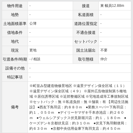
物件用途
-
接道
東 幅員12.88m
地勢
-
私道面積
-
土地面積基準
公簿
道路位置指定
-
借地条件
-
不適合接道
-
地代
-
セットバック
-
現況
更地
国土法届出
不要
引渡条件/時期
- / 相談
取引態様
仲介
設備その他
-
特記事項
-
※町並み型建造物修景地区 ※遠景デザイン保全区域（１１）
※遠景デザイン保全区域（４９） ※屋外広告物規制第５種地
域 ※居住誘導区域 ※近郊整備区域 ※宅地造成等工事規制区域
※セットバック：無 ※私道負担：無 ※舗装：有 【周辺生活施
備考
設】 ●西友下鳥羽店：約８８０ｍ ●業務スーパー下鳥羽店：
約１，０５０ｍ ●デイリーヤマザキ千本赤池店：約２６０
ｍ ●ウェルシアダックス伏見新堀川店：約１，１８０ｍ ●
ケーズデンキ京都伏見店：約３１０ｍ ●伏見下鳥羽郵便局：
約６３０ｍ ●京都中央信用金庫下鳥羽支店：約４５０ｍ