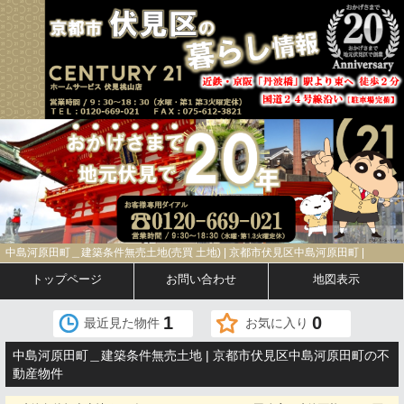
中島河原田町＿建築条件無売土地(売買 土地) | 京都市伏見区中島河原田町 |
トップページ
お問い合わせ
地図表示
1
0
最近見た物件
お気に入り
中島河原田町＿建築条件無売土地 | 京都市伏見区中島河原田町の不
動産物件