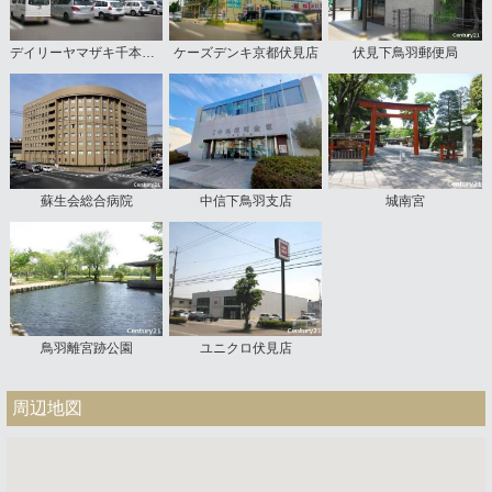
デイリーヤマザキ千本赤池店
ケーズデンキ京都伏見店
伏見下鳥羽郵便局
蘇生会総合病院
中信下鳥羽支店
城南宮
鳥羽離宮跡公園
ユニクロ伏見店
周辺地図