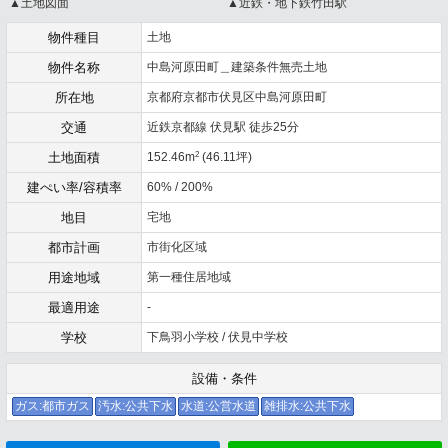
▲土地図面
▲近鉄・地下鉄竹田駅
物件種目
土地
物件名称
中島河原田町＿建築条件無売土地
所在地
京都府京都市伏見区中島河原田町
交通
近鉄京都線 伏見駅 徒歩25分
2
土地面積
152.46m
(46.11坪)
建ぺい率/容積率
60% / 200%
地目
宅地
都市計画
市街化区域
用途地域
第一種住居地域
最適用途
-
学校
下鳥羽小学校 / 伏見中学校
設備・条件
ガス:都市ガス
汚水:公共下水
水道:公営水道
雑排水:公共下水