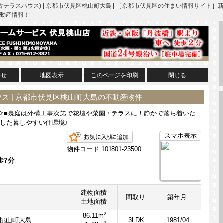
古テラスハウス) | 京都市伏見区桃山町大島 | ［京都市伏見区の住まい情報サイ
動産情報！
わせ
地図表示
このページを印刷
閉じる
ス | 京都市伏見区桃山町大島の不動産物件
☆■裏庭は外構工事次第で花壇や菜園・テラスに！静かで落ち着いた
した暮しやすい住環境♪
お気に入りに追加
スマホ表示
物件コード:101801-23500
歩7分
建物面積
間取り
築年月
土地面積
2
86.11m
桃山町大島
3LDK
1981/04
2