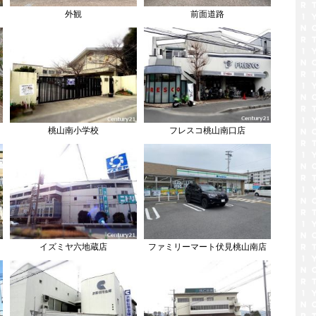
外観
前面道路
桃山南小学校
フレスコ桃山南口店
イズミヤ六地蔵店
ファミリーマート伏見桃山南店