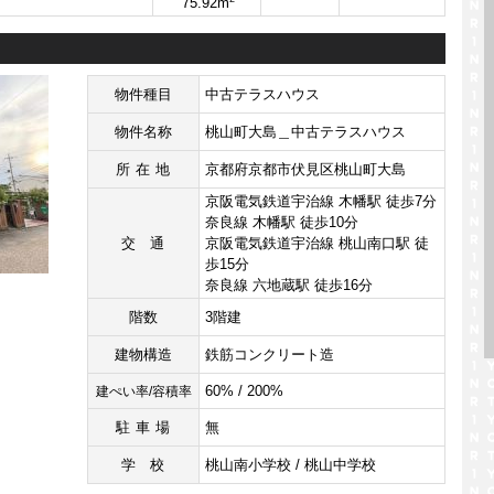
75.92m
物件種目
中古テラスハウス
物件名称
桃山町大島＿中古テラスハウス
所在地
京都府京都市伏見区桃山町大島
京阪電気鉄道宇治線 木幡駅 徒歩7分
奈良線 木幡駅 徒歩10分
交通
京阪電気鉄道宇治線 桃山南口駅 徒
歩15分
奈良線 六地蔵駅 徒歩16分
階数
3階建
建物構造
鉄筋コンクリート造
60% / 200%
建ぺい率/容積率
駐車場
無
学校
桃山南小学校 / 桃山中学校