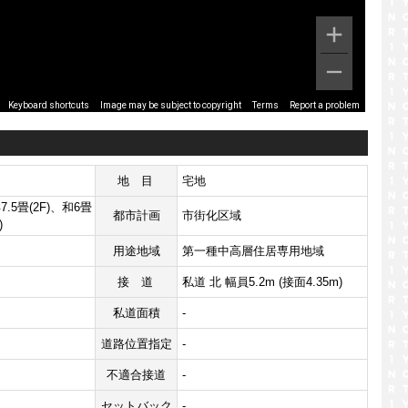
Image may be subject to copyright
Terms
Report a problem
Keyboard shortcuts
地目
宅地
洋7.5畳(2F)、和6畳
都市計画
市街化区域
)
用途地域
第一種中高層住居専用地域
接道
私道 北 幅員5.2m (接面4.35m)
私道面積
-
道路位置指定
-
不適合接道
-
セットバック
-