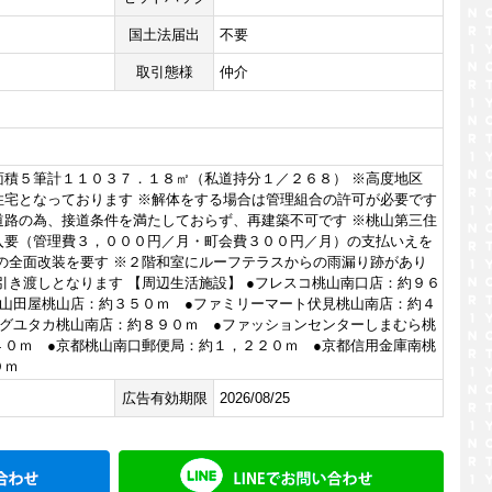
国土法届出
不要
取引態様
仲介
面積５筆計１１０３７．１８㎡（私道持分１／２６８） ※高度地区
住宅となっております ※解体をする場合は管理組合の許可が必要です
道路の為、接道条件を満たしておらず、再建築不可です ※桃山第三住
入要（管理費３，０００円／月・町会費３００円／月）の支払いえを
物の全面改装を要す ※２階和室にルーフテラスからの雨漏り跡があり
引き渡しとなります 【周辺生活施設】 ●フレスコ桃山南口店：約９６
ー山田屋桃山店：約３５０ｍ ●ファミリーマート伏見桃山南店：約４
ッグユタカ桃山南店：約８９０ｍ ●ファッションセンターしまむら桃
４０ｍ ●京都桃山南口郵便局：約１，２２０ｍ ●京都信用金庫南桃
０ｍ
広告有効期限
2026/08/25
メールでお問い合わせ
LINE