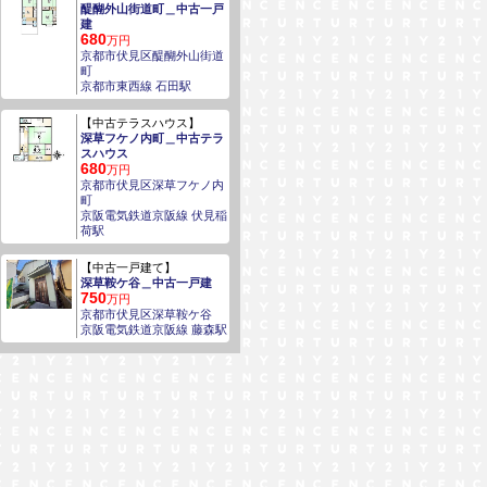
醍醐外山街道町＿中古一戸
建
680
万円
京都市伏見区醍醐外山街道
町
京都市東西線 石田駅
【中古テラスハウス】
深草フケノ内町＿中古テラ
スハウス
680
万円
京都市伏見区深草フケノ内
町
京阪電気鉄道京阪線 伏見稲
荷駅
【中古一戸建て】
深草鞍ケ谷＿中古一戸建
750
万円
京都市伏見区深草鞍ケ谷
京阪電気鉄道京阪線 藤森駅