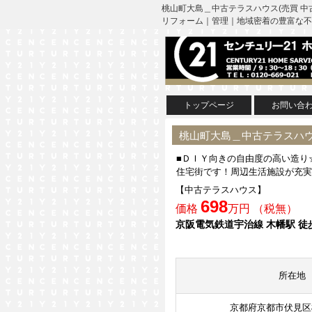
桃山町大島＿中古テラスハウス(売買 中
リフォーム｜管理｜地域密着の豊富な不
トップページ
お問い合
桃山町大島＿中古テラスハウ
■ＤＩＹ向きの自由度の高い造り
住宅街です！周辺生活施設が充実
【中古テラスハウス】
698
価格
万円 （税無）
京阪電気鉄道宇治線 木幡駅 徒
所在地
京都府京都市伏見区