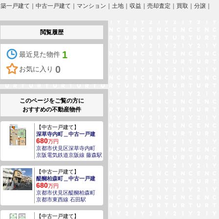
ト］新築一戸建て｜中古一戸建て｜マンション｜土地｜収益｜売却査定｜買取｜分譲｜
閲覧履歴
1
最近見た物件
0
お気に入り
このページをご覧の方に
おすすめの不動産物件
【中古一戸建て】
深草寺内町＿中古一戸建
680
万円
京都市伏見区深草寺内町
京阪電気鉄道京阪線 藤森駅
【中古一戸建て】
醍醐柏森町＿中古一戸建
680
万円
京都市伏見区醍醐柏森町
京都市東西線 石田駅
【中古一戸建て】