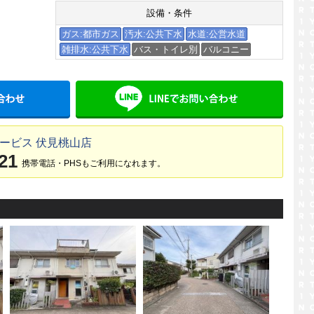
設備・条件
ガス:都市ガス
汚水:公共下水
水道:公営水道
雑排水:公共下水
バス・トイレ別
バルコニー
メールでお問い合わせ
LINE
ービス 伏見桃山店
21
携帯電話・PHSもご利用になれます。