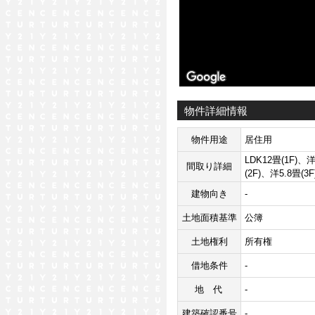
物件詳細情報
物件用途
居住用
LDK12畳(1F)、
間取り詳細
(2F)、洋5.8畳(3F
建物向き
-
土地面積基準
公簿
土地権利
所有権
借地条件
-
地代
-
建築確認番号
-