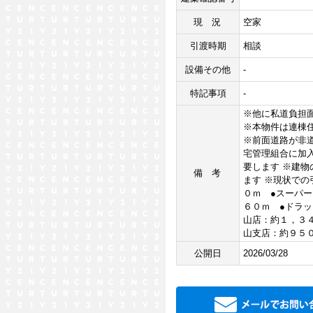
現況
空家
引渡時期
相談
設備その他
-
特記事項
-
※他に私道負担
※本物件は連棟
※前面道路が非
宅管理組合に加
要します ※建
備考
ます ※現状での
０ｍ ●スーパ
６０ｍ ●ドラ
山店：約１，３
山支店：約９５
公開日
2026/03/28