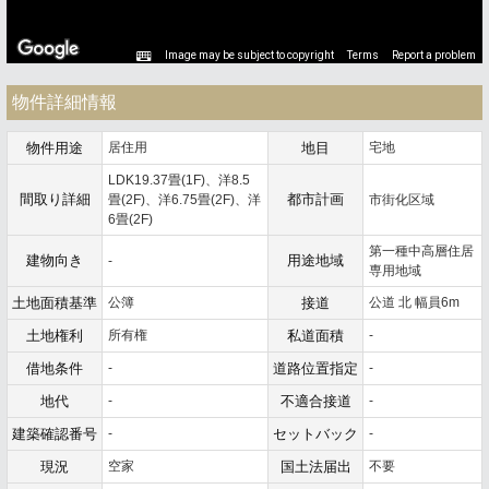
Image may be subject to copyright
Terms
Report a problem
物件詳細情報
物件用途
居住用
地目
宅地
LDK19.37畳(1F)、洋8.5
間取り詳細
都市計画
畳(2F)、洋6.75畳(2F)、洋
市街化区域
6畳(2F)
第一種中高層住居
建物向き
用途地域
-
専用地域
土地面積基準
公簿
接道
公道 北 幅員6m
土地権利
所有権
私道面積
-
借地条件
-
道路位置指定
-
地代
-
不適合接道
-
建築確認番号
-
セットバック
-
現況
空家
国土法届出
不要