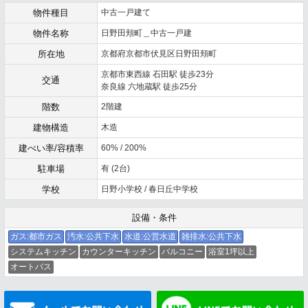
物件種目
中古一戸建て
物件名称
日野田頬町＿中古一戸建
所在地
京都府京都市伏見区日野田頬町
京都市東西線 石田駅 徒歩23分
交通
奈良線 六地蔵駅 徒歩25分
階数
2階建
建物構造
木造
建ぺい率/容積率
60% / 200%
駐車場
有 (2台)
学校
日野小学校 / 春日丘中学校
設備・条件
ガス:都市ガス
汚水:公共下水
水道:公営水道
雑排水:公共下水
システムキッチン
カウンターキッチン
バルコニー
浴室1坪以上
オートバス
メールでお問い合わせ