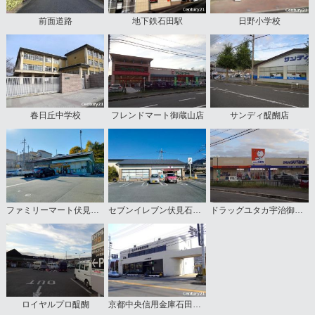
前面道路
地下鉄石田駅
日野小学校
春日丘中学校
フレンドマート御蔵山店
サンディ醍醐店
ファミリーマート伏見日野西風呂店
セブンイレブン伏見石田大山店
ドラッグユタカ宇治御蔵山店
ロイヤルプロ醍醐
京都中央信用金庫石田支店