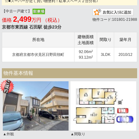
☆■スーパーが近く買い物便利！駐車スペース２台分有♪
【中古一戸建て】
お
2,499
価格
万円 （税込）
物件コード:101801-21988
京都市東西線 石田駅 徒歩23分
建物面積
所在地
間取り
築年月
土地面積
2
92.06m
京都府京都市伏見区日野田頬町
3LDK
2010/12
2
93.12m
物件基本情報
▲外観
▲間取り