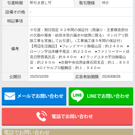
引渡時期
即引き渡し可
取引態様
仲介
設備その他
-
特記事項
-
※引渡：期日指定 ※２年間の保証付（雨漏り・主要構造部分
の欠陥や腐食・給排水管の漏水や故障に限る） ※シロアリ防
除工事を実施してお引渡し（工事施工後５年間の保証付）
【周辺生活施設】 ●フレンドマート御蔵山店：約２４０ｍ ●
備考
ローソン宇治木幡平尾店：約２２０ｍ ●ファミリーマート伏
見日野西風呂店：約９４０ｍ ●ドラッグユタカ宇治御蔵山
店：約２６０ｍ ●京都中央信用金庫石田支店：約１，８００
ｍ ●ロイヤルプロ醍醐店：約１，９４０ｍ
公開日
2025/10/30
広告有効期限
2026/08/26
メールでお問い合わせ
電話でお問い合わせ