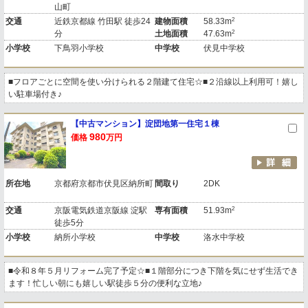
山町
2
交通
近鉄京都線 竹田駅 徒歩24
建物面積
58.33m
2
分
土地面積
47.63m
小学校
下鳥羽小学校
中学校
伏見中学校
■フロアごとに空間を使い分けられる２階建て住宅☆■２沿線以上利用可！嬉し
い駐車場付き♪
【中古マンション】淀団地第一住宅１棟
980
価格
万円
所在地
京都府京都市伏見区納所町
間取り
2DK
2
交通
京阪電気鉄道京阪線 淀駅
専有面積
51.93m
徒歩5分
小学校
納所小学校
中学校
洛水中学校
■令和８年５月リフォーム完了予定☆■１階部分につき下階を気にせず生活でき
ます！忙しい朝にも嬉しい駅徒歩５分の便利な立地♪