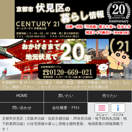
売買物件一覧 (4ページ目) | 購入・売却・賃貸・管理｜不動産に関すること、なん
でもご相談ください。｜センチュリー21ホームサービス伏見桃山店
HOME
買いたい
売りたい
問い合わせ
会社概要・ｱｸｾｽ
京都市伏見区［京阪本沿線・近鉄京都沿線・JR奈良沿線・地下鉄烏丸沿線・地
下鉄東西沿線］の住宅情報や暮らし情報を随時更新。 地域密着の情報満載で
す！