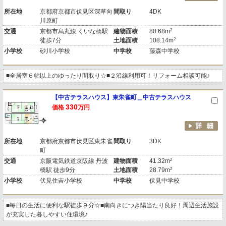
所在地
京都府京都市伏見区深草向
間取り
4DK
川原町
2
交通
京都市烏丸線 くいな橋駅
建物面積
80.68m
2
徒歩7分
土地面積
108.14m
小学校
砂川小学校
中学校
藤森中学校
■全居室６帖以上のゆったり間取り☆■２沿線利用可！リフォーム相談可能♪
【中古テラスハウス】東朱雀町＿中古テラスハウス
330
価格
万円
所在地
京都府京都市伏見区東朱雀
間取り
3DK
町
2
交通
京阪電気鉄道京阪線 丹波
建物面積
41.32m
2
橋駅 徒歩9分
土地面積
28.79m
小学校
伏見住吉小学校
中学校
伏見中学校
■毎日の生活に便利な駅徒歩９分☆■南向きにつき陽当たり良好！周辺生活施設
が充実した暮しやすい住環境♪