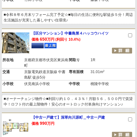
■令和８年６月末リフォーム完了予定☆■毎日の生活に便利な駅徒歩５分！周辺
生活施設が充実した暮しやすい住環境♪
【区分マンション】中書島第４ハッコウハイツ
650
価格
万円 (利回り 10.4%)
所在地
京都府京都市伏見区東浜南
間取り
1R
町
2
交通
京阪電気鉄道京阪線 中書
専有面積
31.01m
島駅 徒歩5分
小学校
伏見南浜小学校
中学校
桃陵中学校
■オーナーチェンジ物件☆■利回り約１０．４３％！月額５６，５００円で賃貸
中！ロフト付の最上階物件！安心のオートロック付単身向けマンション♪
【中古一戸建て】深草向川原町＿中古一戸建
990
価格
万円