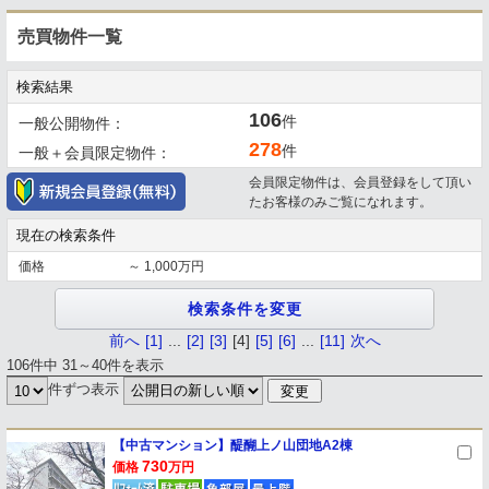
売買物件一覧
検索結果
106
件
一般公開物件：
278
件
一般＋会員限定物件：
会員限定物件は、会員登録をして頂い
たお客様のみご覧になれます。
現在の検索条件
価格
～ 1,000万円
前へ
[1]
...
[2]
[3]
[4]
[5]
[6]
...
[11]
次へ
106件中 31～40件を表示
件ずつ表示
【中古マンション】醍醐上ノ山団地A2棟
730
価格
万円