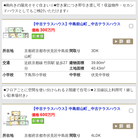
■南向きの陽光そそぐ住まい☆■空き家につき即引き渡し可！収益物件・セカン
ドハウスとしてもご検討いただけます♪
【中古テラスハウス】中島前山町＿中古テラスハウス
300
価格
万円
所在地
京都府京都市伏見区中島前
間取り
3DK
山町
2
交通
近鉄京都線 竹田駅 徒歩27
建物面積
39.80m
2
分
土地面積
40.43m
小学校
下鳥羽小学校
中学校
伏見中学校
■フロアごとに空間を使い分けられる２階建て住宅☆■２沿線以上利用可！嬉し
い駐車場付き♪
【中古テラスハウス】中島前山町＿中古テラスハウス
600
価格
万円
所在地
京都府京都市伏見区中島前
間取り
4LDK