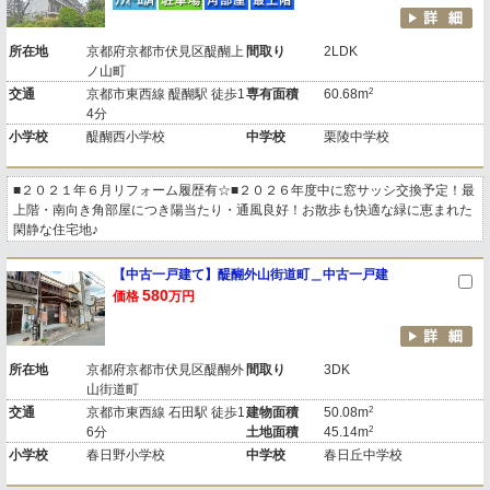
所在地
京都府京都市伏見区醍醐上
間取り
2LDK
ノ山町
2
交通
京都市東西線 醍醐駅 徒歩1
専有面積
60.68m
4分
小学校
醍醐西小学校
中学校
栗陵中学校
■２０２１年６月リフォーム履歴有☆■２０２６年度中に窓サッシ交換予定！最
上階・南向き角部屋につき陽当たり・通風良好！お散歩も快適な緑に恵まれた
閑静な住宅地♪
【中古一戸建て】醍醐外山街道町＿中古一戸建
580
価格
万円
所在地
京都府京都市伏見区醍醐外
間取り
3DK
山街道町
2
交通
京都市東西線 石田駅 徒歩1
建物面積
50.08m
2
6分
土地面積
45.14m
小学校
春日野小学校
中学校
春日丘中学校