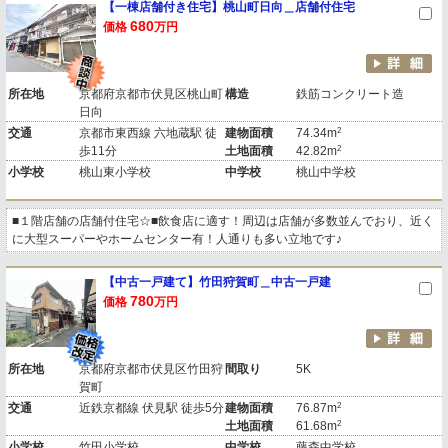
【一棟店舗付き住宅】桃山町日向＿店舗付住宅
680
価格
万円
所在地
京都府京都市伏見区桃山町
構造
鉄筋コンクリート造
日向
2
交通
京都市東西線 六地蔵駅 徒
建物面積
74.34m
2
歩11分
土地面積
42.82m
小学校
桃山東小学校
中学校
桃山中学校
■１階店舗の店舗付住宅☆■飲食店に適す！周辺は店舗が多数並んでおり、近く
に大型スーパーやホームセンター有！人通りも多い立地です♪
【中古一戸建て】竹田狩賀町＿中古一戸建
780
価格
万円
所在地
京都府京都市伏見区竹田狩
間取り
5K
賀町
2
交通
近鉄京都線 伏見駅 徒歩5分
建物面積
76.87m
2
土地面積
61.68m
小学校
竹田小学校
中学校
藤森中学校